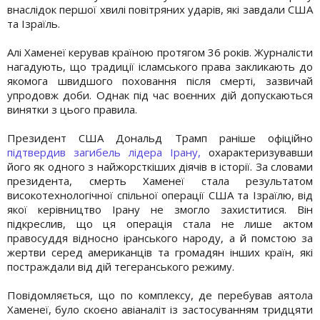
внаслідок першої хвилі повітряних ударів, які завдали США
та Ізраїль.
Алі Хаменеї керував країною протягом 36 років. Журналісти
нагадують, що традиції ісламського права закликають до
якомога швидшого поховання після смерті, зазвичай
упродовж доби. Однак під час воєнних дій допускаються
винятки з цього правила.
Президент США Дональд Трамп раніше офіційно
підтвердив загибель лідера Ірану,
охарактеризувавши
його як одного з найжорсткіших діячів в історії. За словами
президента, смерть Хаменеї стала результатом
високотехнологічної спільної операції США та Ізраїлю, від
якої керівництво Ірану не змогло захиститися. Він
підкреслив, що ця операція стала не лише актом
правосуддя відносно іранського народу, а й помстою за
жертви серед американців та громадян інших країн, які
постраждали від дій тегеранського режиму.
Повідомляється, що по комплексу, де перебував аятола
Хаменеї, було скоєно авіаналіт із застосуванням тридцяти