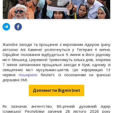
Жалобні заходи та прощання з верховним лідером Ірану
аятолою Алі Хаменеї розпочнуться у Тегерані 4 липня.
Офіційне поховання відбудеться 9 липня в його рідному
місті Мешхед. Церемонії триватимуть кілька днів, зокрема
7 липня заплановані прощальні заходи в Кумі, одному зі
священних міст мусульман-шиїтів. Цю інформацію 13
червня
поширило
Reuters із посиланням на іранські
державні ЗМІ.
Допомогти Bigmir)net
Як зазначає ангентство, 86-річний духовний лідер
Ісламської Республіки загинув 28 лютого 2026 року