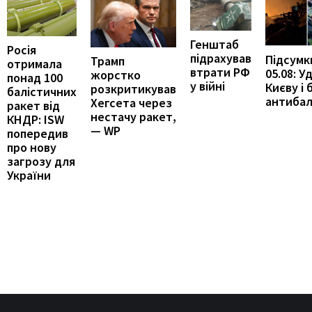
Генштаб
Росія
підрахував
Підсумк
Трамп
отримала
втрати РФ
05.08: У
жорстко
понад 100
у війні
Києву і 
розкритикував
балістичних
антибал
Хегсета через
ракет від
нестачу ракет,
КНДР: ISW
— WP
попередив
про нову
загрозу для
України