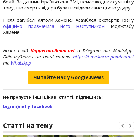
бомб. За даними ізраїльських ЗМІ, немає жодних сумнівів у
тому, що смерть лідера була наслідком саме цього удару.
Після загибелі аятоли Хаменеї Асамблея експертів Ірану
офіційно призначила його наступником
Моджтабу
Хаменеї.
Новини від
Корреспондент.net
в Telegram та WhatsApp.
Підписуйтесь на наші канали
https://t.me/korrespondentnet
та
WhatsApp
Читайте нас у Google.News
Не пропусти інші цікаві статті, підпишись:
bigmir)net у facebook
Статті на тему