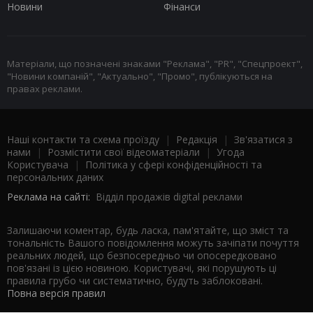
Новини
Фінанси
Матеріали, що позначені знаками "Реклама", "PR", "Спецпроект",
"Новини компаній", "Актуально", "Промо", публікуються на
правах реклами.
Наші контакти та схема проїзду
|
Редакція
|
Зв'язатися з
нами
|
Розмістити свої відеоматеріали
|
Угода
Користувача
|
Політика у сфері конфіденційності та
персональних даних
Реклама на сайті:
Відділ продажів digital реклами
Залишаючи коментар, будь ласка, пам'ятайте, що зміст та
тональність Вашого повідомлення можуть зачіпати почуття
реальних людей, що безпосередньо чи опосередковано
пов'язані із цією новиною. Користувачі, які порушують ці
правила грубо чи систематично, будуть заблоковані.
Повна версія правил