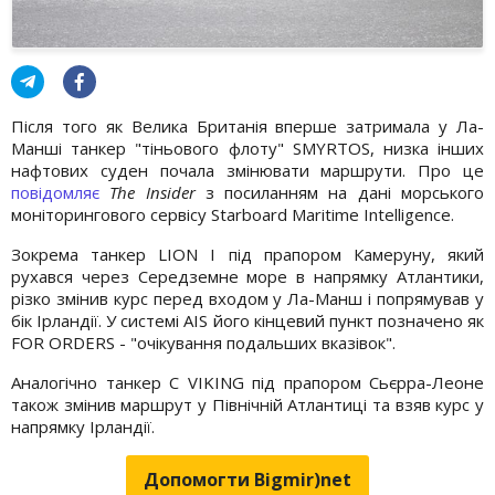
Після того як Велика Британія вперше затримала у Ла-
Манші танкер "тіньового флоту" SMYRTOS, низка інших
нафтових суден почала змінювати маршрути. Про це
повідомляє
The Insider
з посиланням на дані морського
моніторингового сервісу Starboard Maritime Intelligence.
Зокрема танкер LION I під прапором Камеруну, який
рухався через Середземне море в напрямку Атлантики,
різко змінив курс перед входом у Ла-Манш і попрямував у
бік Ірландії. У системі AIS його кінцевий пункт позначено як
FOR ORDERS - "очікування подальших вказівок".
Аналогічно танкер C VIKING під прапором Сьєрра-Леоне
також змінив маршрут у Північній Атлантиці та взяв курс у
напрямку Ірландії.
Допомогти Bigmir)net