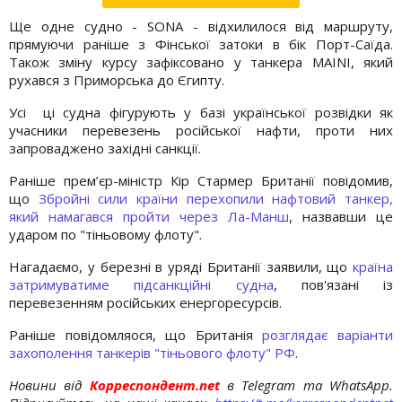
Ще одне судно - SONA - відхилилося від маршруту,
прямуючи раніше з Фінської затоки в бік Порт-Саїда.
Також зміну курсу зафіксовано у танкера MAINI, який
рухався з Приморська до Єгипту.
Усі ці судна фігурують у базі української розвідки як
учасники перевезень російської нафти, проти них
запроваджено західні санкції.
Раніше прем’єр-міністр Кір Стармер Британії повідомив,
що
Збройні сили країни перехопили нафтовий танкер,
який намагався пройти через Ла-Манш
, назвавши це
ударом по "тіньовому флоту".
Нагадаємо, у березні в уряді Британії заявили, що
країна
затримуватиме підсанкційні судна
, пов'язані із
перевезенням російських енергоресурсів.
Раніше повідомляося, що Британія
розглядає варіанти
захополення танкерів "тіньового флоту" РФ
.
Новини від
Корреспондент.net
в Telegram та WhatsApp.