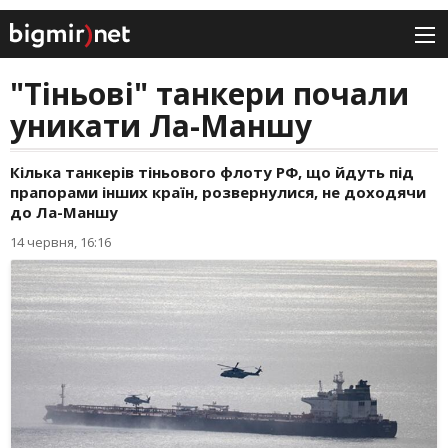
"Тіньові" танкери почали
уникати Ла-Маншу
Кілька танкерів тіньового флоту РФ, що йдуть під
прапорами інших країн, розвернулися, не доходячи
до Ла-Маншу
14 червня, 16:16