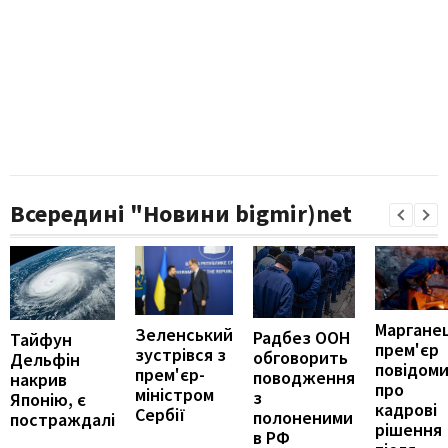
Всередині "Новини bigmir)net
Марганец
Зеленський
Радбез ООН
Тайфун
прем'єр
зустрівся з
обговорить
Дельфін
повідом
прем'єр-
поводження
накрив
про
міністром
з
Японію, є
кадрові
Сербії
полоненими
постраждалі
рішення
в РФ