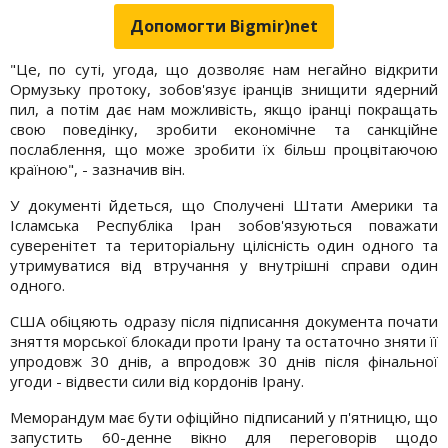
Допомогти Bigmir)net
"Це, по суті, угода, що дозволяє нам негайно відкрити
Ормузьку протоку, зобов'язує іранців знищити ядерний
пил, а потім дає нам можливість, якщо іранці покращать
свою поведінку, зробити економічне та санкційне
послаблення, що може зробити їх більш процвітаючою
країною", - зазначив він.
У документі йдеться, що Сполучені Штати Америки та
Ісламська Республіка Іран зобов'язуються поважати
суверенітет та територіальну цілісність один одного та
утримуватися від втручання у внутрішні справи один
одного.
США обіцяють одразу після підписання документа почати
зняття морської блокади проти Ірану та остаточно зняти її
упродовж 30 днів, а впродовж 30 днів після фінальної
угоди - відвести сили від кордонів Ірану.
Меморандум має бути офіційно підписаний у п'ятницю, що
запустить 60-денне вікно для переговорів щодо