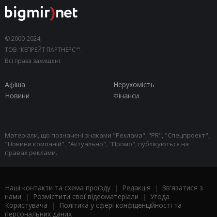
© 2000-2024,
ТОВ "КЕПРЕЙТ ПАРТНЕРС"".
Всі права захищені.
Афіша
Нерухомість
Новини
Фінанси
Матеріали, що позначені знаками "Реклама", "PR", "Спецпроект",
"Новини компаній", "Актуально", "Промо", публікуються на
правах реклами.
Наші контакти та схема проїзду
|
Редакція
|
Зв'язатися з
нами
|
Розмістити свої відеоматеріали
|
Угода
Користувача
|
Політика у сфері конфіденційності та
персональних даних