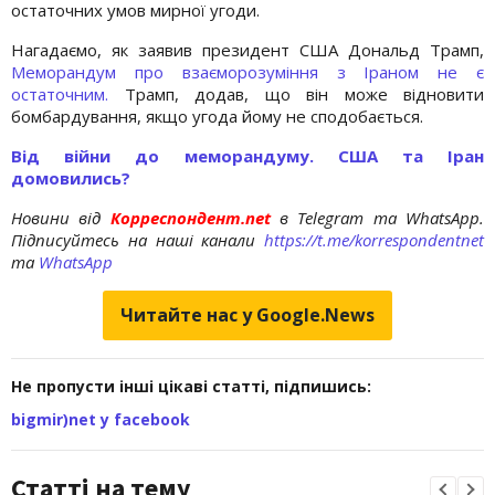
остаточних умов мирної угоди.
Нагадаємо, як заявив президент США Дональд Трамп,
Меморандум про взаєморозуміння з Іраном не є
остаточним.
Трамп, додав, що він може відновити
бомбардування, якщо угода йому не сподобається.
Від війни до меморандуму. США та Іран
домовились?
Новини від
Корреспондент.net
в Telegram та WhatsApp.
Підписуйтесь на наші канали
https://t.me/korrespondentnet
та
WhatsApp
Читайте нас у Google.News
Не пропусти інші цікаві статті, підпишись:
bigmir)net у facebook
Статті на тему