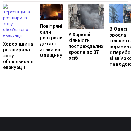
Повітряні
В Одесі
сили
У Харкові
зросла
розкрили
кількість
кількість
деталі
Херсонщина
постраждалих
поранени
атаки на
розширила
зросла до 37
є перебо
Одещину
зону
осіб
зі зв'язк
обов'язкової
та водо
евакуації