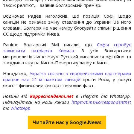
також релігію", – заявив болгарський прем'єр.
Водночас Радев наголосив, що позиція Софії щодо
санкцій не означає зміну ставлення до України. За його
словами, Болгарія не має наміру блокувати спільні рішення
ЄС щодо підтримки Києва.
Раніше болгарські ЗМІ писали, що
Софія спробує
захистити патріарха Кирила
. З усіх болгарських
митрополитів лише Наум Руський висловився офіційно та
засудив атаку на Києво-Печерську лавру в Києві.
Нагадаємо,
Україна спільно з європейськими партнерами
працює над 21-м пакетом санкцій
проти Росія, у фокусі
якого - фінансовий сектор і тіньовий флот.
Новини від
Корреспондент.net
в Telegram та WhatsApp.
Підписуйтесь на наші канали
https://t.me/korrespondentnet
та
WhatsApp
Читайте нас у Google.News