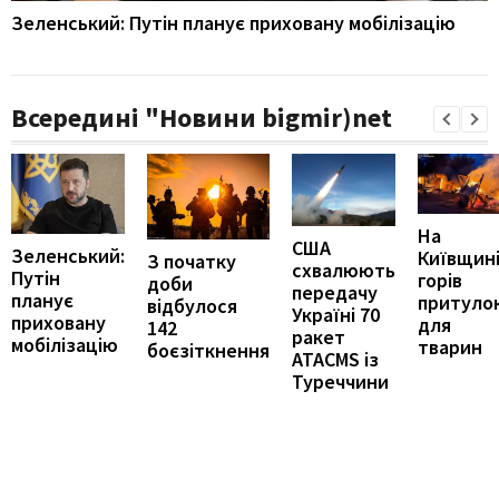
Зеленський: Путін планує приховану мобілізацію
Всередині "Новини bigmir)net
На
США
Зеленський:
Київщин
З початку
схвалюють
Путін
горів
доби
передачу
планує
притуло
відбулося
Україні 70
приховану
для
142
ракет
мобілізацію
тварин
боєзіткнення
ATACMS із
Туреччини