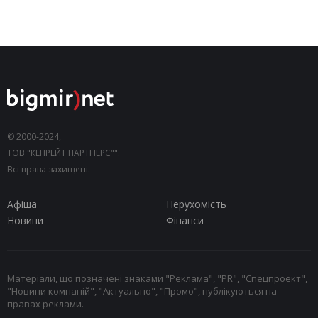
© 2000-2024,
ТОВ "КЕПРЕЙТ ПАРТНЕРС"".
Всі права захищені.
Афіша
Нерухомість
Новини
Фінанси
Матеріали, що позначені знаками "Реклама", "PR", "Спецпроект",
"Новини компаній", "Актуально", "Промо", публікуються на
правах реклами.