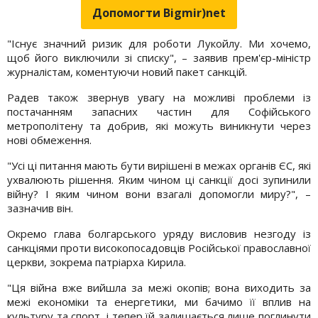
Допомогти Bigmir)net
"Існує значний ризик для роботи Лукойлу. Ми хочемо,
щоб його виключили зі списку", – заявив прем'єр-міністр
журналістам, коментуючи новий пакет санкцій.
Радев також звернув увагу на можливі проблеми із
постачанням запасних частин для Софійського
метрополітену та добрив, які можуть виникнути через
нові обмеження.
"Усі ці питання мають бути вирішені в межах органів ЄС, які
ухвалюють рішення. Яким чином ці санкції досі зупинили
війну? І яким чином вони взагалі допомогли миру?", –
зазначив він.
Окремо глава болгарського уряду висловив незгоду із
санкціями проти високопосадовців Російської православної
церкви, зокрема патріарха Кирила.
"Ця війна вже вийшла за межі окопів; вона виходить за
межі економіки та енергетики, ми бачимо її вплив на
культуру та спорт, і тепер їй залишається лише поглинути