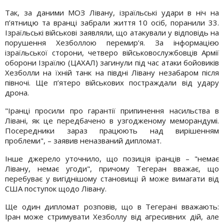
Так, за даними МОЗ Лівану, ізраїльські удари в ніч на
п’ятницю та вранці забрали життя 10 осіб, поранили 33.
Ізраїльські військові заявляли, що атакували у відповідь на
порушення Хезболлою перемир’я. За інформацією
ізраїльської сторони, четверо військовослужбовців Армії
оборони Ізраїлю (ЦАХАЛ) загинули під час атаки бойовиків
Хезболли на їхній танк на півдні Лівану незабаром після
півночі. Ще п’ятеро військових постраждали від удару
дрона.
"Іранці просили про гарантії припинення насильства в
Лівані, як це передбачено в узгодженому меморандумі.
Посередники зараз працюють над вирішенням
проблеми", – заявив неназваний дипломат.
Інше джерело уточнило, що позиція іранців – "немає
Лівану, немає угоди", причому Тегеран вважає, що
перебуває у вигіднішому становищі й може вимагати від
США поступок щодо Лівану.
Ще один дипломат розповів, що в Тегерані вважають:
Іран може стримувати Хезболлу від агресивних дій, але