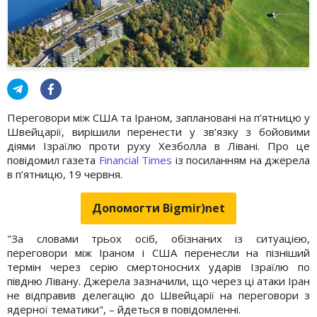
Переговори між США та Іраном, заплановані на п’ятницю у
Швейцарії, вирішили перенести у зв’язку з бойовими
діями Ізраїлю проти руху Хезболла в Лівані. Про це
повідомил газета
Financial Times
із посиланням на джерела
в п’ятницю, 19 червня.
Допомогти Bigmir)net
"За словами трьох осіб, обізнаних із ситуацією,
переговори між Іраном і США перенесли на пізніший
термін через серію смертоносних ударів Ізраїлю по
півдню Лівану. Джерела зазначили, що через ці атаки Іран
не відправив делегацію до Швейцарії на переговори з
ядерної тематики", – йдеться в повідомленні.