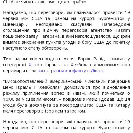
США не чинять так само щодо Ізраїлю.
Нагадаємо, що переговори, які планувалося провести 19
червня між США та Іраном на курорті Бургеншток у
Швейцарії, несподівано скасували. Напередодні
оголошення про відміну переговорів агентство Tasnim
поширило заяву Тегерана, в якій наголошувалося, що Іран
вимагає виконання пунктів угоди з боку США до початку
наступного етапу обговорень.
Тим часом кореспондент Axios Барак Равід написав у
соцмережі
X
, що Ізраїль та Хезболла домовилися про
перемир'я після
загострення конфлікту в Лівані
.
"Високопоставлений американський чиновник повідомив
мені: Ізраїль і "Хезболла" домовилися про відновлення
режиму припинення вогню в Лівані, який почнеться о
16:00 за місцевим часом", – повідомив Равід і додав, що ця
угода була досягнута за посередництва США та Катару
після переговорів з Ізраїлем та Іраном.
Нагадаємо, що переговори, які планувалося провести 19
червня між США та Іраном на курорті Бургеншток у