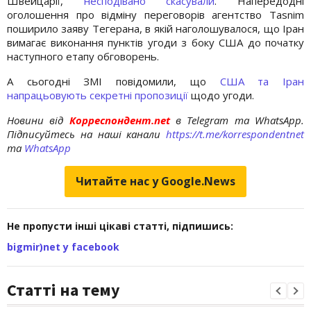
Швейцарії,
несподівано скасували
. Напередодні
оголошення про відміну переговорів агентство Tasnim
поширило заяву Тегерана, в якій наголошувалося, що Іран
вимагає виконання пунктів угоди з боку США до початку
наступного етапу обговорень.
А сьогодні ЗМІ повідомили, що
США та Іран
напрацьовують секретні пропозиції
щодо угоди.
Новини від
Корреспондент.net
в Telegram та WhatsApp.
Підписуйтесь на наші канали
https://t.me/korrespondentnet
та
WhatsApp
Читайте нас у Google.News
Не пропусти інші цікаві статті, підпишись:
bigmir)net у facebook
Статті на тему