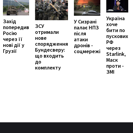
Україна
Захід
У Сизрані
хоче
ЗСУ
попередив
палає НПЗ
бити по
отримали
Росію
після
пускових
нове
через її
атаки
РФ
спорядження
нові дії у
дронів -
через
Бундесверу:
Грузії
соцмережі
Starlink,
що входить
Маск
до
проти -
комплекту
ЗМІ