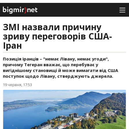
ЗМІ назвали причину
зриву переговорів США-
Іран
Позиція іранців – "немає Лівану, немає угоди",
причому Тегеран вважає, що перебуває у
вигіднішому становищі й може вимагати від США
поступок щодо Лівану, стверджують джерела.
19 червня, 17:53