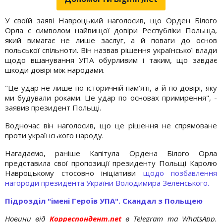
У своїй заяві Навроцький наголосив, що Орден Білого
Орла є символом найвищої довіри Республіки Польща,
який вимагає не лише заслуг, а й поваги до основ
польської спільноти. Він назвав рішення української влади
щодо вшанування УПА обурливим і таким, що завдає
шкоди довірі між народами.
"Це удар не лише по історичній пам’яті, а й по довірі, яку
ми будували роками. Це удар по основах примирення", -
заявив президент Польщі.
Водночас він наголосив, що це рішення не спрямоване
проти українського народу.
Нагадаємо, раніше Капітула Ордена Білого Орла
представила свої пропозиції президенту Польщі Каролю
Навроцькому стосовно ініціативи
щодо позбавлення
нагороди президента України Володимира Зеленського.
Підрозділ "імені Героїв УПА". Скандал з Польщею
Новини від
Корреспондент.net
в Telegram та WhatsApp.