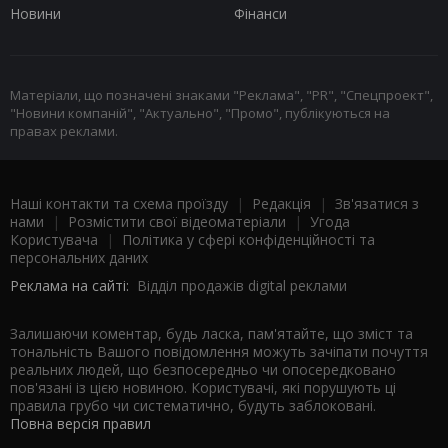
Новини
Фінанси
Матеріали, що позначені знаками "Реклама", "PR", "Спецпроект",
"Новини компаній", "Актуально", "Промо", публікуються на
правах реклами.
Наші контакти та схема проїзду
|
Редакція
|
Зв'язатися з
нами
|
Розмістити свої відеоматеріали
|
Угода
Користувача
|
Політика у сфері конфіденційності та
персональних даних
Реклама на сайті:
Відділ продажів digital реклами
Залишаючи коментар, будь ласка, пам'ятайте, що зміст та
тональність Вашого повідомлення можуть зачіпати почуття
реальних людей, що безпосередньо чи опосередковано
пов'язані із цією новиною. Користувачі, які порушують ці
правила грубо чи систематично, будуть заблоковані.
Повна версія правил