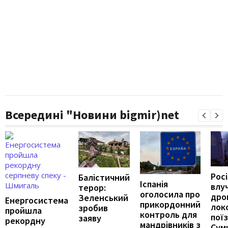
Всередині "Новини bigmir)net
Рос
Балістичний
Іспанія
влу
терор:
оголосила про
дро
Зеленський
Енергосистема
прикордонний
лок
зробив
пройшла
контроль для
пої
заяву
рекордну
мандрівників з
Сум