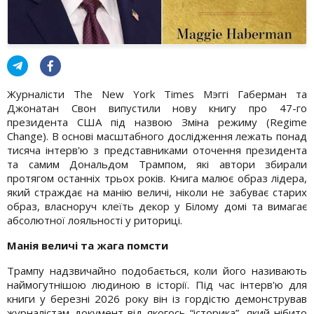
Журналісти The New York Times Мэггі Габерман та
Джонатан Свон випустили нову книгу про 47-го
президента США під назвою Зміна режиму (Regime
Change). В основі масштабного дослідження лежать понад
тисяча інтерв'ю з представниками оточення президента
та самим Дональдом Трампом, які автори збирали
протягом останніх трьох років. Книга малює образ лідера,
який страждає на манію величі, ніколи не забуває старих
образ, власноруч клеїть декор у Білому домі та вимагає
абсолютної лояльності у риториці.
Манія величі та жага помсти
Трампу надзвичайно подобається, коли його називають
наймогутнішою людиною в історії. Під час інтерв'ю для
книги у березні 2026 року він із гордістю демонстрував
журналістам документ від якогось “історика”, який нібито