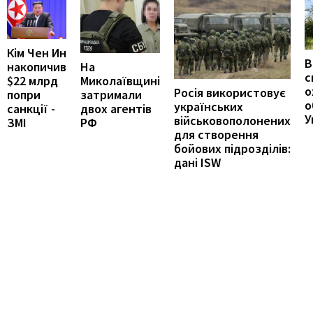
Кім Чен Ин
В
накопичив
На
с
$22 млрд
Миколаївщині
о
Росія використовує
попри
затримали
о
українських
санкції -
двох агентів
У
військовополонених
ЗМІ
РФ
для створення
бойових підрозділів:
дані ISW