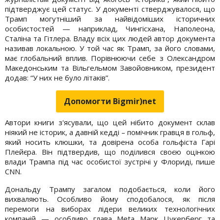
підтверджує цей статус. У документі стверджувалося, що
Трамп могутніший за найвідоміших історичних
особистостей — наприклад, Чингісхана, Наполеона,
Сталіна та Гітлера. Владу всіх цих людей автор документа
називав локальною. У той час як Трамп, за його словами,
має глобальний вплив. Порівнюючи себе з Олександром
Македонським та Вільгельмом Завойовником, президент
додав: “У них не було літаків”.
Допомогти Bigmir)net
Автори книги з'ясували, що цей нібито документ склав
ніякий не історик, а давній кедді – помічник гравця в гольф,
який носить клюшки, та довірена особа гольфіста Гарі
Плейєра. Він підтвердив, що поділився своєю оцінкою
влади Трампа під час особистої зустрічі у Флориді, пише
CNN.
Дональду Трампу загалом подобається, коли його
вихваляють. Особливо йому сподобалося, як після
перемоги на виборах лідери великих технологічних
компаній — особливо глава Meta Марк Цукерберг та