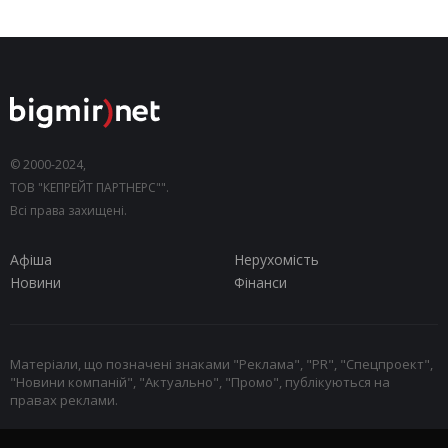
© 2000-2024,
ТОВ "КЕПРЕЙТ ПАРТНЕРС"".
Всі права захищені.
Афіша
Нерухомість
Новини
Фінанси
Матеріали, що позначені знаками "Реклама", "PR", "Спецпроект",
"Новини компаній", "Актуально", "Промо", публікуються на
правах реклами.