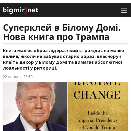
Суперклей в Білому Домі.
Нова книга про Трампа
Книга малює образ лідера, який страждає на манію
величі, ніколи не забуває старих образ, власноруч
клеїть декор у Білому домі та вимагає абсолютної
лояльності у риториці.
22 червня, 23:59