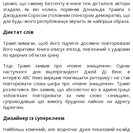
Цікаво, що самому Бессенту в книзі теж дісталося: автори
згадали, як він колись порівняв Дональда Трампа з
Джорджем Соросом (головним спонсором демократів), що
для будь-якого республіканця звучить як найгірша образа.
Диктат слів
Трамп вимагає, щоб його підлеглі дослівно повторювали
його наративи. Книга описує епізод, пов'язаний з ударами
по ядерних об'єктах Ірану.
Тоді Трамп заявив про «повне знищення». Однак
наступного дня віцепрезидент Джей Ді Венс в
інтерв'ю
ABC News
вирішив пом'якшити риторику і не став
повторювати слова шефа про «повне знищення». Трамп
розлютився. Він заявив, що абсолютно всі в адміністрації
зобов'язані повторювати за ним слово «знищив»,
супроводивши цю вимогу брудною лайкою на адресу
підлеглих.
Дизайнер із суперклеєм
Найбільш комічний, але водночас дуже показовий інсайд