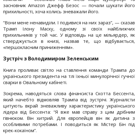
засновник Amazon Джефф Безос — почали шукати його
прихильності, хоча колись зневажали його.
“Вони мене ненавиділи. І подивися на них зараз”, — сказав
Трамп Ілону Маску, одному зі своїх найближчих
прихильників у той час. У відповідь на це мільярдер, як
стверджується в книзі, назвав те, що відбувається,
«першокласним приниженням».
З
устріч з
Володимир
ом
Зеленськ
им
Книга проливає світло на ставлення команди Трампа до
українського президента на тлі їхньої минулорічної гучної
сварки в Овальному кабінеті.
Зокрема, наводяться слова фінансиста Скотта Бессента,
який начебто відмовляв Трампа від зустрічі. Журналісти
цитують вкрай зневажливу характеристику українського
лідера від Бессента: “Я вже мав справу з цим дрібним
гівнюком. Він хитрий. Для європейців він як дитина з
особливими потребами. І поводиться як Містер Бін під
крек-кокаїном”.