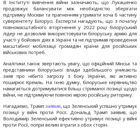
В Інституті вивчення війни зазначають, що Лукашенко
продовжує балансувати між необхідністю зберігати
підтримку Москви та прагненням утримати хоча б частину
суверенітету Білорусі. Експерти нагадують, що з початку
повномасштабного вторгнення у 2022 році білоруський
лідер не дозволив використовувати білоруську армію для
участі у бойових діях в Україні та не підтримав проведення
масштабної мобілізації громадян країни для російських
військових потреб.
Аналітики також звертають увагу, що офіційний Мінськ та
представники білоруської влади здебільшого уникають
заяв про нібито загрозу з боку України, які активно
поширює Кремль. На їхню думку, білоруське керівництво
намагається дотримуватися більш стриманої позиції щодо
війни, не підтримуючи повною мірою російську риторику.
Нагадаємо, Трамп
заявив
, що Зеленський успішно утримує
позиції у війні проти Росії. Дональд Трамп заявив, що
Володимир Зеленський ефективно утримує позиції у війні
проти Росії, попри великі втрати з обох сторін.