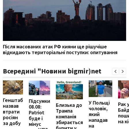
Після масованих атак РФ кияни ще рішучіше
відкидають територіальні поступки: опитування
Всередині "Новини bigmir)net
Генштаб
Підсумки
У Польщі
Рак 
Близька до
назвав
08.08:
чоловік,
Бай
Трампа
втрати
Patriot
який
пош
компанія
росіян
буде і
нападав
на к
збирається
за добу
мінус
на
бурити у