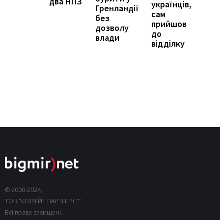
два НПЗ
українців,
Гренландії
сам
без
прийшов
дозволу
до
влади
відділку
© 2000-2024,
ТОВ "КЕПРЕЙТ ПАРТНЕРС"".
Всі права захищені.