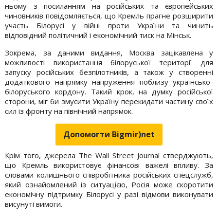
ньому з посиланням на російських та європейських
чиновників повідомляється, що Кремль прагне розширити
участь Білорусі у війні проти України та чинить
відповідний політичний і економічний тиск на Мінськ.
Зокрема, за даними видання, Москва зацікавлена у
можливості використання білоруської території для
запуску російських безпілотників, а також у створенні
додаткового напрямку напруження поблизу українсько-
білоруського кордону. Такий крок, на думку російської
сторони, міг би змусити Україну перекидати частину своїх
сил із фронту на північний напрямок.
Допомогти Bigmir)net
Крім того, джерела The Wall Street Journal стверджують,
що Кремль використовує фінансові важелі впливу. За
словами колишнього співробітника російських спецслужб,
який ознайомлений із ситуацією, Росія може скоротити
економічну підтримку Білорусі у разі відмови виконувати
висунуті вимоги.