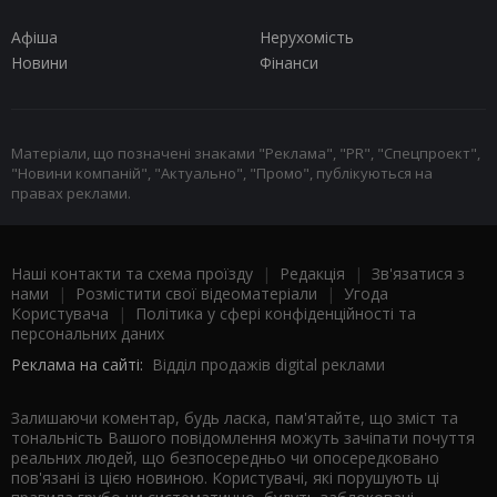
Афіша
Нерухомість
Новини
Фінанси
Матеріали, що позначені знаками "Реклама", "PR", "Спецпроект",
"Новини компаній", "Актуально", "Промо", публікуються на
правах реклами.
Наші контакти та схема проїзду
|
Редакція
|
Зв'язатися з
нами
|
Розмістити свої відеоматеріали
|
Угода
Користувача
|
Політика у сфері конфіденційності та
персональних даних
Реклама на сайті:
Відділ продажів digital реклами
Залишаючи коментар, будь ласка, пам'ятайте, що зміст та
тональність Вашого повідомлення можуть зачіпати почуття
реальних людей, що безпосередньо чи опосередковано
пов'язані із цією новиною. Користувачі, які порушують ці