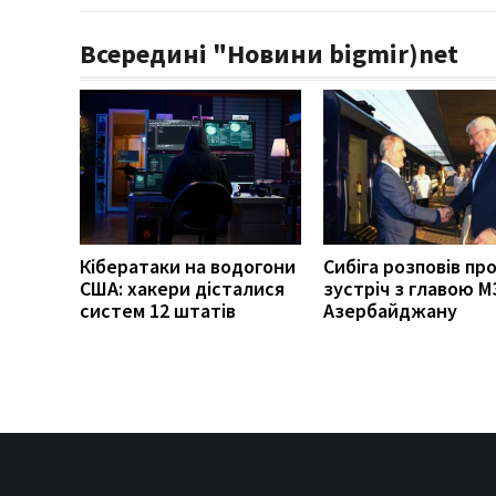
Всередині "Новини bigmir)net
Кібератаки на водогони
Сибіга розповів пр
США: хакери дісталися
зустріч з главою М
систем 12 штатів
Азербайджану