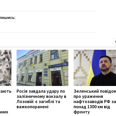
дпишись:
вають
Росія завдала удару по
Зеленський повідо
залізничному вокзалу в
про ураження
Лозовій: є загиблі та
нафтозаводів РФ за
важкопоранені
понад 1300 км від
аних
фронту