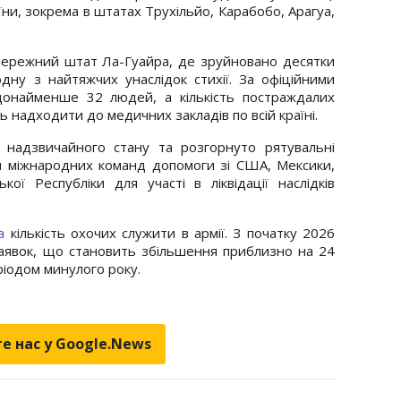
аїни, зокрема в штатах Трухільйо, Карабобо, Арагуа,
ережний штат Ла-Гуайра, де зруйновано десятки
дну з найтяжчих унаслідок стихії. За офіційними
онайменше 32 людей, а кількість постраждалих
 надходити до медичних закладів по всій країні.
надзвичайного стану та розгорнуто рятувальні
тя міжнародних команд допомоги зі США, Мексики,
кої Республіки для участі в ліквідації наслідків
а
кількість охочих служити в армії. З початку 2026
аявок, що становить збільшення приблизно на 24
ріодом минулого року.
е нас у Google.News