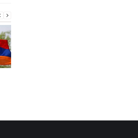
На Закарпатті тривають
Росія завдала удару 
масштабні обшуки
залізничному вокзал
через незаконне
Лозовій: є загиблі та
списання
важкопоранені
військовозобов'язаних