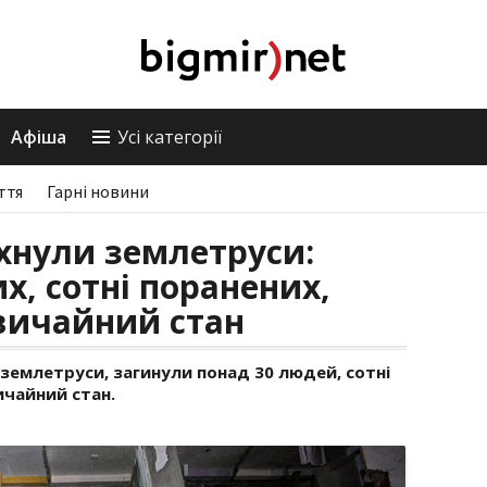
Афіша
Усі категорії
ття
Гарні новини
хнули землетруси:
х, сотні поранених,
вичайний стан
 землетруси, загинули понад 30 людей, сотні
чайний стан.