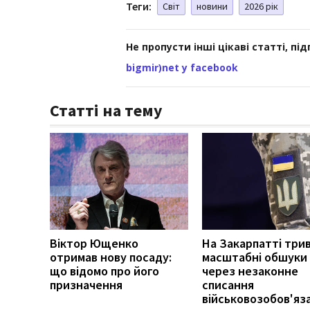
Теги:
Світ
новини
2026 рік
Не пропусти інші цікаві статті, пі
bigmir)net у facebook
Статті на тему
Віктор Ющенко
На Закарпатті три
отримав нову посаду:
масштабні обшуки
що відомо про його
через незаконне
призначення
списання
військовозобов'яз