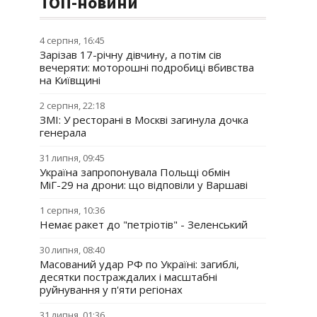
ТОП-новини
4 серпня, 16:45
Зарізав 17-річну дівчину, а потім сів
вечеряти: моторошні подробиці вбивства
на Київщині
2 серпня, 22:18
ЗМІ: У ресторані в Москві загинула дочка
генерала
31 липня, 09:45
Україна запропонувала Польщі обмін
МіГ-29 на дрони: що відповіли у Варшаві
1 серпня, 10:36
Немає ракет до "петріотів" - Зеленський
30 липня, 08:40
Масований удар РФ по Україні: загиблі,
десятки постраждалих і масштабні
руйнування у п'яти регіонах
31 липня, 01:36