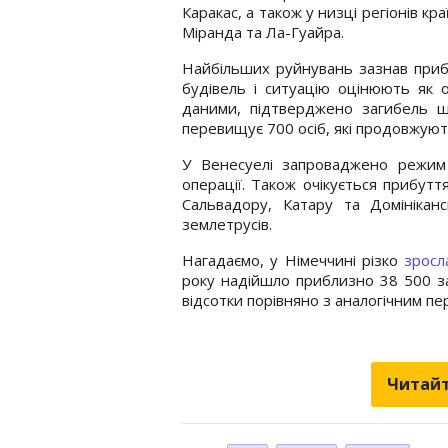
Каракас, а також у низці регіонів кр
Міранда та Ла-Гуайра.
Найбільших руйнувань зазнав приб
будівель і ситуацію оцінюють як о
даними, підтверджено загибель щ
перевищує 700 осіб, які продовжують
У Венесуелі запроваджено режим 
операції. Також очікується прибут
Сальвадору, Катару та Домінікансь
землетрусів.
Нагадаємо, у Німеччині різко
зросл
року надійшло приблизно 38 500 з
відсотки порівняно з аналогічним пе
Читайт