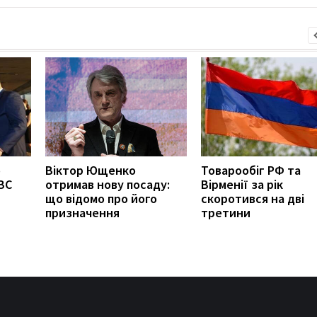
о
Віктор Ющенко
Товарообіг РФ та
ЗС
отримав нову посаду:
Вірменії за рік
що відомо про його
скоротився на дві
призначення
третини