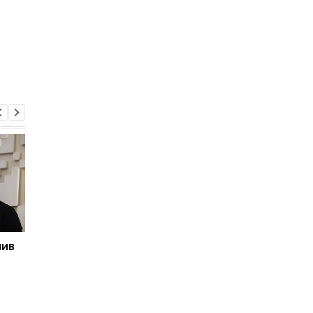
мив
Суд обрав запобіжний
Кібератаки на водог
захід Стефанішиній у
США: хакери дістали
справі про незаконне
систем 12 штатів
збагачення