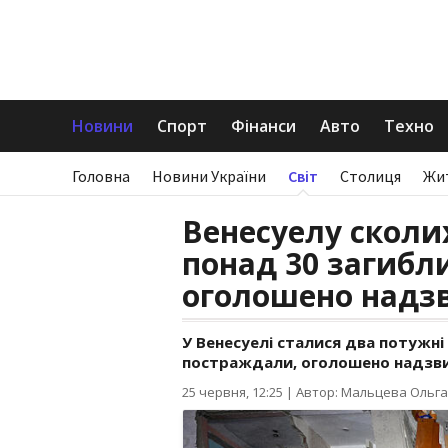
Новини
Спорт
Фінанси
Авто
Техно
Головна
Новини України
Світ
Столиця
Жи
Венесуелу сколи
понад 30 загибли
оголошено надз
У Венесуелі сталися два потужні
постраждали, оголошено надзви
25 червня, 12:25
|
Автор: Мальцева Ольга