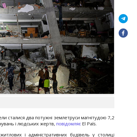
уели сталися два потужні землетруси магнітудою 7,2
нувань і людських жертв,
повідомляє
El País.
итлових і адміністративних будівель у столиці