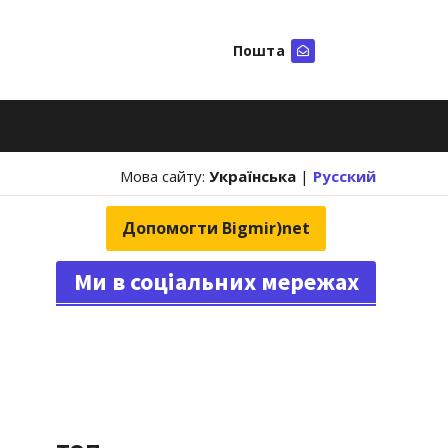
Пошта
Шукати
Мова сайту:
Українська
|
Русский
Допомогти Bigmir)net
Ми в соціальних мережах