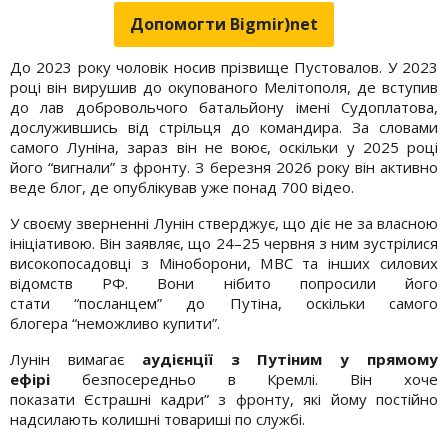
Допомогти Bigmir)net
До 2023 року чоловік носив прізвище Пустовалов. У 2023
році він вирушив до окупованого Мелітополя, де вступив
до лав добровольчого батальйону імені Судоплатова,
дослужившись від стрільця до командира. За словами
самого Луніна, зараз він не воює, оскільки у 2025 році
його “вигнали” з фронту. З березня 2026 року він активно
веде блог, де опублікував уже понад 700 відео.
У своєму зверненні Лунін стверджує, що діє не за власною
ініціативою. Він заявляє, що 24–25 червня з ним зустрілися
високопосадовці з Міноборони, МВС та інших силових
відомств РФ. Вони нібито попросили його
стати “посланцем” до Путіна, оскільки самого
блогера “неможливо купити”.
Лунін вимагає
аудієнції з
Путіним
у прямому
ефірі
безпосередньо в Кремлі. Він хоче
показати Єстрашні кадри” з фронту, які йому постійно
надсилають колишні товариші по службі.