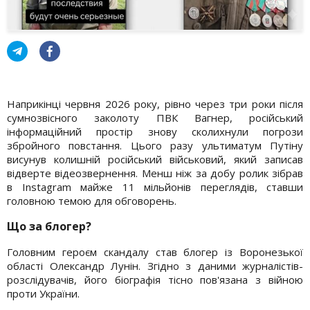
Наприкінці червня 2026 року, рівно через три роки після
сумнозвісного заколоту ПВК Вагнер, російський
інформаційний простір знову сколихнули погрози
збройного повстання. Цього разу ультиматум Путіну
висунув колишній російський військовий, який записав
відверте відеозвернення. Менш ніж за добу ролик зібрав
в Instagram майже 11 мільйонів переглядів, ставши
головною темою для обговорень.
Що за блогер
?
Головним героєм скандалу став блогер із Воронезької
області Олександр Лунін. Згідно з даними журналістів-
розслідувачів, його біографія тісно пов'язана з війною
проти України.