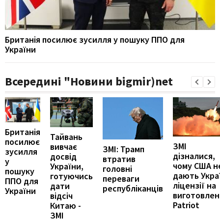
Британія посилює зусилля у пошуку ППО для
України
Всередині "Новини bigmir)net
Британія
Тайвань
посилює
ЗМІ
вивчає
ЗМІ: Трамп
зусилля
дізналися,
досвід
втратив
у
чому США н
України,
головні
пошуку
дають Укра
готуючись
переваги
ППО для
ліцензії на
дати
республіканців
України
виготовлен
відсіч
Patriot
Китаю -
ЗМІ