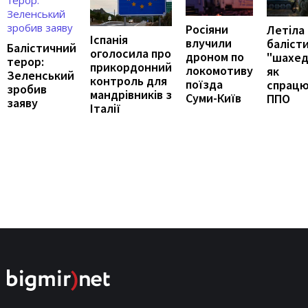
Росіяни
Летіла
Іспанія
влучили
балісти
Балістичний
оголосила про
дроном по
"шахед
терор:
прикордонний
локомотиву
як
Зеленський
контроль для
поїзда
спрацю
зробив
мандрівників з
Суми-Київ
ППО
заяву
Італії