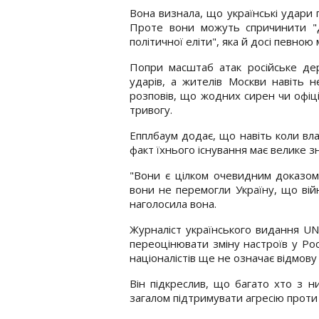
Вона визнала, що українські удари 
Проте вони можуть спричинити "до
політичної еліти", яка й досі певною
Попри масштаб атак російське де
ударів, а жителів Москви навіть 
розповів, що жодних сирен чи офіці
тривогу.
Епплбаум додає, що навіть коли вла
факт їхнього існування має велике з
"Вони є цілком очевидним доказом
вони не перемогли Україну, що війн
наголосила вона.
Журналіст українського видання U
переоцінювати зміну настроїв у Рос
націоналістів ще не означає відмову 
Він підкреслив, що багато хто з 
загалом підтримувати агресію проти 