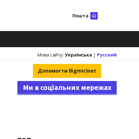
Пошта
Шукати
Мова сайту:
Українська
|
Русский
Допомогти Bigmir)net
Ми в соціальних мережах