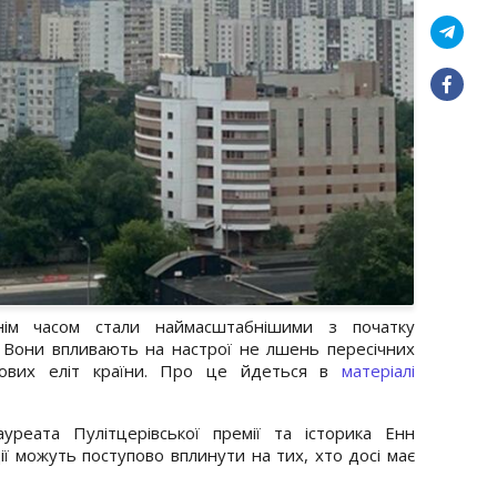
нім часом стали наймасштабнішими з початку
Вони впливають на настрої не лшень пересічних
есових еліт країни. Про це йдеться в
матеріалі
уреата Пулітцерівської премії та історика Енн
дії можуть поступово вплинути на тих, хто досі має