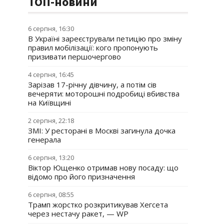
ТОП-новини
6 серпня, 16:30
В Україні зареєстрували петицію про зміну
правил мобілізації: кого пропонують
призивати першочергово
4 серпня, 16:45
Зарізав 17-річну дівчину, а потім сів
вечеряти: моторошні подробиці вбивства
на Київщині
2 серпня, 22:18
ЗМІ: У ресторані в Москві загинула дочка
генерала
6 серпня, 13:20
Віктор Ющенко отримав нову посаду: що
відомо про його призначення
6 серпня, 08:55
Трамп жорстко розкритикував Хегсета
через нестачу ракет, — WP