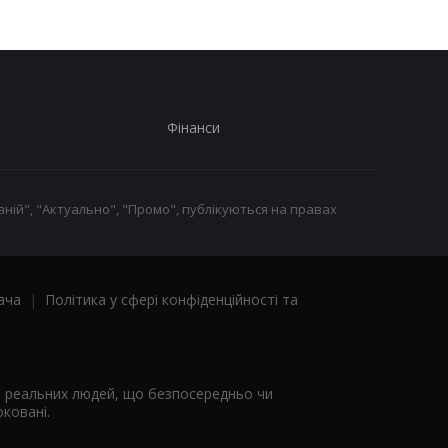
Фінанси
ній", "Актуально", "Промо", публікуються на правах
ача
|
Політика у сфері конфіденційності та
я реальних людей, що безпосередньо чи
ковані.