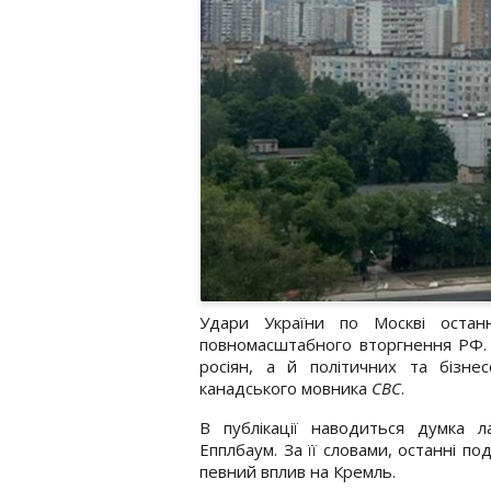
Удари України по Москві остан
повномасштабного вторгнення РФ. 
росіян, а й політичних та бізн
канадського мовника
CBC
.
В публікації наводиться думка ла
Епплбаум. За її словами, останні по
певний вплив на Кремль.