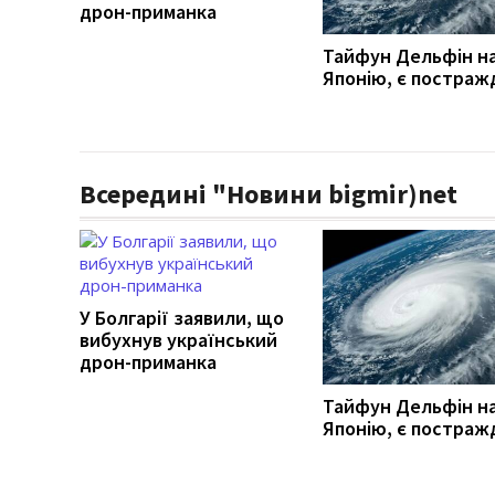
дрон-приманка
Тайфун Дельфін н
Японію, є постраж
Всередині "Новини bigmir)net
У Болгарії заявили, що
вибухнув український
дрон-приманка
Тайфун Дельфін н
Японію, є постраж