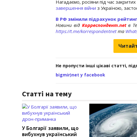
Нагадаємо, росіяни під час закрити
завершення війни
з Україною, засто
В РФ змінили підрахунок рейтинг
Новини від
Корреспондент.net
в T
https://t.me/korrespondentnet
та
What
Читайт
Не пропусти інші цікаві статті, пі
bigmir)net у facebook
Статті на тему
У Болгарії заявили, що
вибухнув український