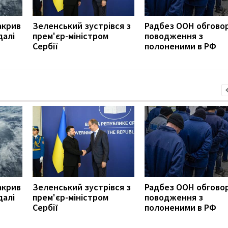
акрив
Зеленський зустрівся з
Радбез ООН обгово
далі
прем'єр-міністром
поводження з
Сербії
полоненими в РФ
акрив
Зеленський зустрівся з
Радбез ООН обгово
далі
прем'єр-міністром
поводження з
Сербії
полоненими в РФ