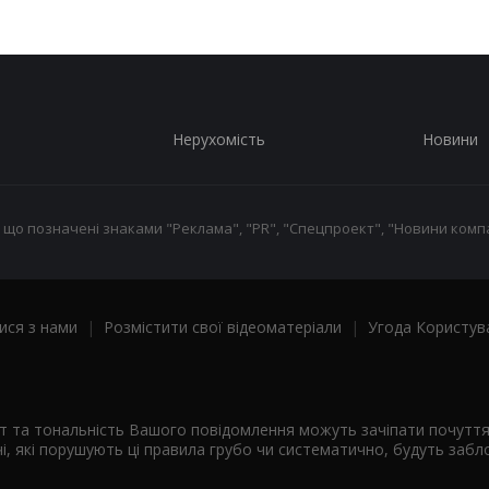
Нерухомість
Новини
 що позначені знаками "Реклама", "PR", "Спецпроект", "Новини компа
ися з нами
|
Розмістити свої відеоматеріали
|
Угода Користув
ст та тональність Вашого повідомлення можуть зачіпати почутт
і, які порушують ці правила грубо чи систематично, будуть забло