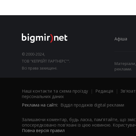
Афіша
© 2000-2024,
ТОВ "КЕПРЕЙТ ПАРТНЕРС"".
Матеріали,
Всі права захищені.
реклами.
Наші контакти та схема проїзду
|
Редакція
|
Зв'язат
персональних даних
Реклама на сайті:
Відділ продажів digital реклами
Залишаючи коментар, будь ласка, пам'ятайте, що змі
опосередковано пов'язані із цією новиною. Користувач
Повна версія правил