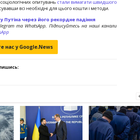
х соціологічних опитувань
стали вимагати швидшого
сувавши всі необхідні для цього кошти і методи.
у Путіна через його рекордне падіння
elegram та WhatsApp. Підписуйтесь на наші канали
sApp
е нас у Google.News
дпишись: