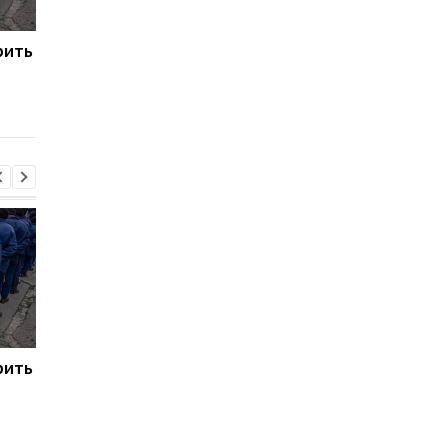
рить
Марганець: прем'єр
Зеленський: В Україн
повідомив про кадрові
не залишилося
рішення після аварії на
неушкоджених
водогоні
електростанцій
рить
Марганець: прем'єр
Зеленський: В Україн
повідомив про кадрові
не залишилося
рішення після аварії на
неушкоджених
водогоні
електростанцій