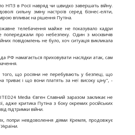
по НПЗ в Росії навряд чи швидко завершать війну.
волі сильну зміну настроїв серед бізнес-еліти,
 мірою впливає на рішення Путіна.
ржавне телебачення майже не показувало кадри
не попереджали про небезпеку. Один з москвичів
йних повідомлень не було, хоч ситуація викликала
да РФ намагається приховувати наслідки атак, сам
начення.
 того, що росіяни не перебувають у безпеці, що
а триває і що вони платять за неї високу ціну", -
NITED24 Media Євген Славний заразом закликає не
ії, адже критика Путіна з боку окремих російських
від підтримки війни.
них, попри невдоволення діями Кремля, продовжує
України.