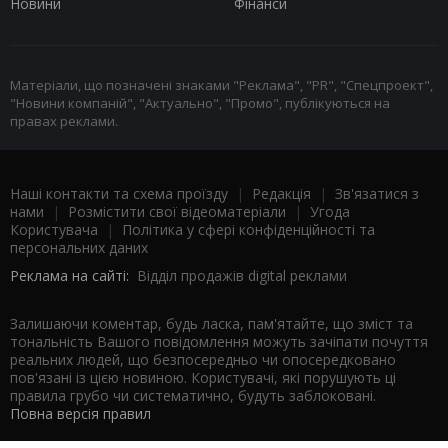
Новини
Фінанси
Матеріали, що позначені знаками "Реклама", "PR", "Спецпроект",
"Новини компаній", "Актуально", "Промо", публікуються на
правах реклами.
Наші контакти та схема проїзду
|
Редакція
|
Зв'язатися з
нами
|
Розмістити свої відеоматеріали
|
Угода
Користувача
|
Політика у сфері конфіденційності та
персональних даних
Реклама на сайті:
Відділ продажів digital реклами
Залишаючи коментар, будь ласка, пам'ятайте, що зміст та
тональність Вашого повідомлення можуть зачіпати почуття
реальних людей, що безпосередньо чи опосередковано
пов'язані із цією новиною. Користувачі, які порушують ці
правила грубо чи систематично, будуть заблоковані.
Повна версія правил