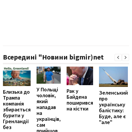
Всередині "Новини bigmir)net
У Польщі
Рак у
Близька до
Зеленський
чоловік,
Байдена
Трампа
про
який
поширився
компанія
українську
нападав
на кістки
збирається
балістику:
на
бурити у
Буде, але є
українців,
Гренландії
"але"
сам
без
прийшов