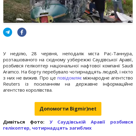
У неділю, 28 червня, неподалік міста Рас-Таннура,
розташованого на східному узбережжі Саудівської Аравії,
розбився гелікоптер національної нафтової компанії Saudi
Aramco. На борту перебувало чотирнадцять людей, і ніхто
з них не вижив. Про це
повідомляє
міжнародне агентство
Reuters із посиланням на державне інформаційне
агентство королівства.
Допомогти Bigmir)net
Дивіться фото:
У Саудівській Аравії розбився
гелікоптер, чотирнадцять загиблих