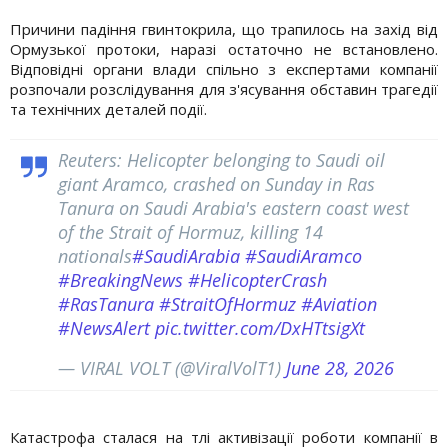
Причини падіння гвинтокрила, що трапилось на захід від
Ормузької протоки, наразі остаточно не встановлено.
Відповідні органи влади спільно з експертами компанії
розпочали розслідування для з'ясування обставин трагедії
та технічних деталей події.
Reuters: Helicopter belonging to Saudi oil
giant Aramco, crashed on Sunday in Ras
‌Tanura on Saudi Arabia's eastern coast west
of the Strait of Hormuz, ​killing 14
nationals
#SaudiArabia
#SaudiAramco
#BreakingNews
#HelicopterCrash
#RasTanura
#StraitOfHormuz
#Aviation
#NewsAlert
pic.twitter.com/DxHTtsigXt
— VIRAL VOLT (@ViralVolT1)
June 28, 2026
Катастрофа сталася на тлі активізації роботи компанії в