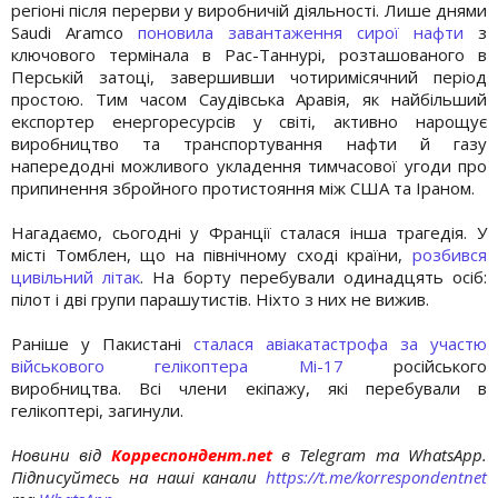
регіоні після перерви у виробничій діяльності. Лише днями
Saudi Aramco
поновила завантаження сирої нафти
з
ключового термінала в Рас-Таннурі, розташованого в
Перській затоці, завершивши чотиримісячний період
простою. Тим часом Саудівська Аравія, як найбільший
експортер енергоресурсів у світі, активно нарощує
виробництво та транспортування нафти й газу
напередодні можливого укладення тимчасової угоди про
припинення збройного протистояння між США та Іраном.
Нагадаємо, сьогодні у Франції сталася інша трагедія. У
місті Томблен, що на північному сході країни,
розбився
цивільний літак
. На борту перебували одинадцять осіб:
пілот і дві групи парашутистів. Ніхто з них не вижив.
Раніше у Пакистані
сталася авіакатастрофа за участю
військового гелікоптера Мі-17
російського
виробництва. Всі члени екіпажу, які перебували в
гелікоптері, загинули.
Новини від
Корреспондент.net
в Telegram та WhatsApp.
Підписуйтесь на наші канали
https://t.me/korrespondentnet