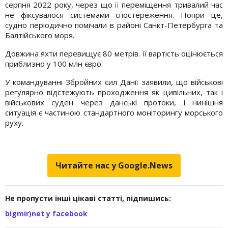
серпня 2022 року, через що її переміщення тривалий час
не фіксувалося системами спостереження. Попри це,
судно періодично помічали в районі Санкт-Петербурга та
Балтійського моря.
Довжина яхти перевищує 80 метрів. Її вартість оцінюється
приблизно у 100 млн євро.
У командуванні Збройних сил Данії заявили, що військові
регулярно відстежують проходження як цивільних, так і
військових суден через данські протоки, і нинішня
ситуація є частиною стандартного моніторингу морського
руху.
Читайте нас у Google.News
Не пропусти інші цікаві статті, підпишись:
bigmir)net у facebook