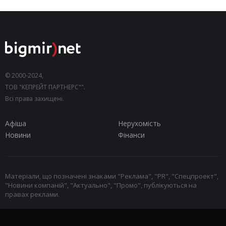
© 2000-2024,
ТОВ "КЕПРЕЙТ ПАРТНЕРС"".
Всі права захищені.
Афіша
Нерухомість
Новини
Фінанси
Матеріали, що позначені знаками "Реклама", "PR", "Спецпроект",
"Новини компаній", "Актуально", "Промо", публікуються на
правах реклами.