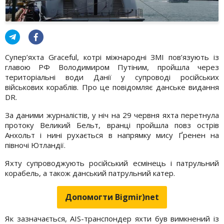
Супер’яхта Graceful, котрі міжнародні ЗМІ пов’язують із
главою РФ Володимиром Путіним, пройшла через
територіальні води Данії у супроводі російських
військових кораблів. Про це повідомляє данське видання
DR.
За даними журналістів, у ніч на 29 червня яхта перетнула
протоку Великий Бельт, вранці пройшла повз острів
Анхольт і нині рухається в напрямку мису Ґренен на
півночі Ютландії.
Яхту супроводжують російський есмінець і патрульний
корабель, а також данський патрульний катер.
Допомогти Bigmir)net
Як зазначається, AIS-транспондер яхти був вимкнений із