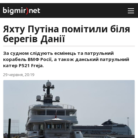
Яхту Путіна помітили біля
берегів Данії
За судном слідують есмінець та патрульний
корабель ВМФ Росії, а також данський патрульний
катер P521 Freja.
29 червня, 20:19