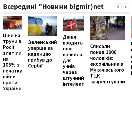
Всередині "Новини bigmir)net
Ціни на
Данія
труни в
Зеленський
вводить
Списали
Росії
уперше за
нові
понад 1000
злетіли
каденцію
правила
чоловіків:
на
прибув до
для
ексочільників
105% з
Сербії
учнів
Мукачівського
початку
через
ТЦК
війни
штучний
заарештували
проти
інтелект
України