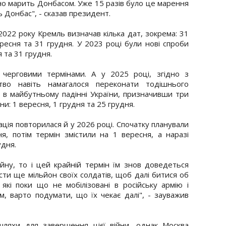
йно марить Донбасом. Уже 15 разів було це марення
ь Донбас", - сказав президент.
022 року Кремль визначав кілька дат, зокрема: 31
ресня та 31 грудня. У 2023 році були нові спроби
 та 31 грудня.
черговими термінами. А у 2025 році, згідно з
цтво навіть намагалося переконати тодішнього
 майбутньому падінні України, призначивши три
и: 1 вересня, 1 грудня та 25 грудня.
ація повторилася й у 2026 році. Спочатку планували
, потім термін змістили на 1 вересня, а наразі
дня.
йну, то і цей крайній термін їм знов доведеться
ти ще мільйон своїх солдатів, щоб далі битися об
 які поки що не мобілізовані в російську армію і
, варто подумати, що їх чекає далі", - зауважив
шляхи для завершення цієї війни, однак Москва