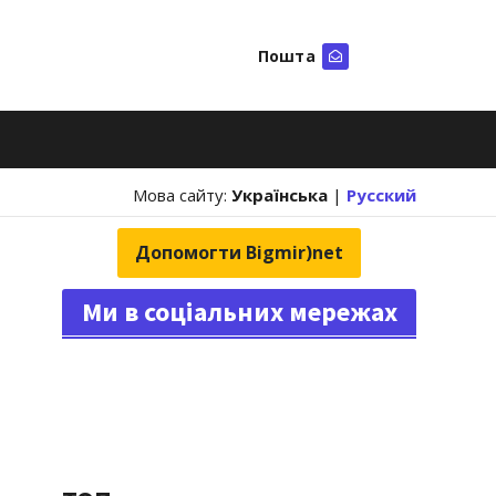
Пошта
Шукати
Мова сайту:
Українська
|
Русский
Допомогти Bigmir)net
Ми в соціальних мережах