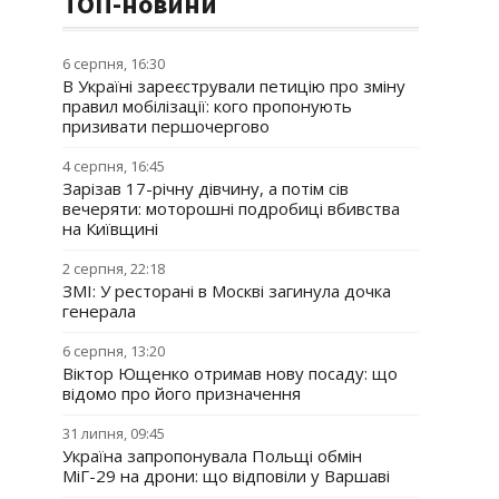
ТОП-новини
6 серпня, 16:30
В Україні зареєстрували петицію про зміну
правил мобілізації: кого пропонують
призивати першочергово
4 серпня, 16:45
Зарізав 17-річну дівчину, а потім сів
вечеряти: моторошні подробиці вбивства
на Київщині
2 серпня, 22:18
ЗМІ: У ресторані в Москві загинула дочка
генерала
6 серпня, 13:20
Віктор Ющенко отримав нову посаду: що
відомо про його призначення
31 липня, 09:45
Україна запропонувала Польщі обмін
МіГ-29 на дрони: що відповіли у Варшаві