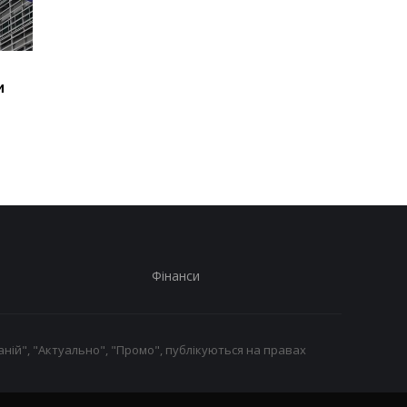
У Києві зросла кількість
У ТЦК на Житомирщи
и
загиблих внаслідок
помер 46-річний
обстрілу 5 серпня
військовозобов’язан
розпочато
розслідування
Фінанси
ній", "Актуально", "Промо", публікуються на правах