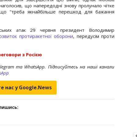
 наголосив, що напередодні знову пролунало чітке
, що "треба якнайбільше перешкод для бажання
ійських атак 29 червня президент Володимир
озвиток протиракетної оборони
, передусім проти
еговори з Росією
elegram та WhatsApp. Підписуйтесь на наші канали
sApp
е нас у Google.News
дпишись: