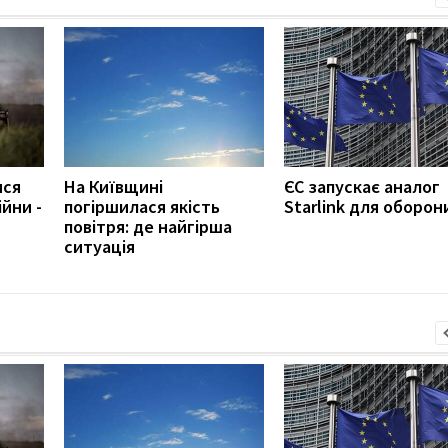
ися
На Київщині
ЄС запускає аналог
йни -
погіршилася якість
Starlink для оборон
повітря: де найгірша
ситуація