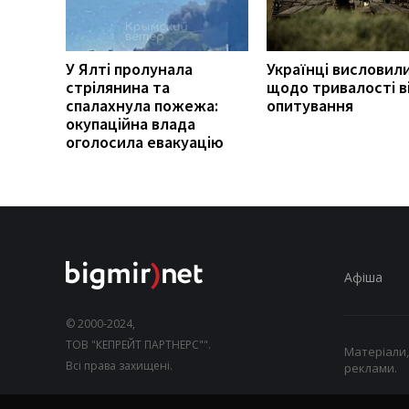
У Ялті пролунала
Українці висловил
стрілянина та
щодо тривалості ві
спалахнула пожежа:
опитування
окупаційна влада
оголосила евакуацію
Афіша
© 2000-2024,
ТОВ "КЕПРЕЙТ ПАРТНЕРС"".
Матеріали,
Всі права захищені.
реклами.