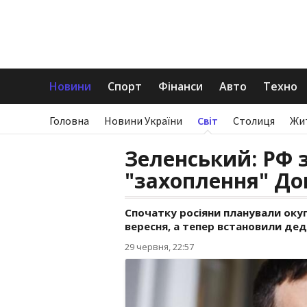
Новини
Спорт
Фінанси
Авто
Техно
Головна
Новини України
Світ
Столиця
Жи
Зеленський: РФ 
"захоплення" До
Спочатку росіяни планували окуп
вересня, а тепер встановили дед
29 червня, 22:57