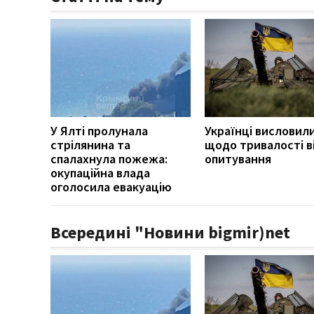
У Ялті пролунала
Українці висловил
стрілянина та
щодо тривалості ві
спалахнула пожежа:
опитування
окупаційна влада
оголосила евакуацію
Всередині "Новини bigmir)net