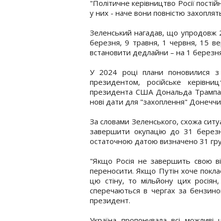
"Політичне керівництво Росії пості
у них - наче вони повністю захоплят
Зеленський нагадав, що упродовж 2
березня, 9 травня, 1 червня, 15 ве
встановити дедлайни – на 1 березня
У 2024 році плани поновилися з 
президентом, російське керівни
президента США Дональда Трампа в
нові дати для "захоплення" Донеччин
За словами Зеленського, схожа ситу
завершити окупацію до 31 березня
остаточною датою визначено 31 гру
"Якщо Росія не завершить свою ві
переносити. Якщо Путін хоче поклас
цю стіну, то мільйону цих росіян,
сперечаються в чергах за бензином
президент.
Україна пропонувала всі можливі 