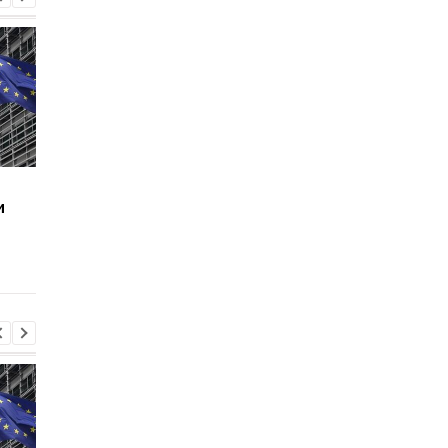
У Києві зросла кількість
У ТЦК на Житомирщи
и
загиблих внаслідок
помер 46-річний
обстрілу 5 серпня
військовозобов’язан
розпочато
розслідування