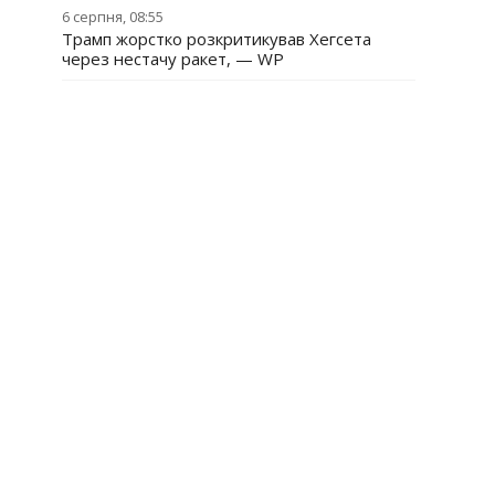
6 серпня, 08:55
Трамп жорстко розкритикував Хегсета
через нестачу ракет, — WP