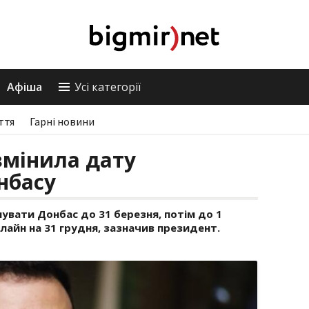
Афіша
Усі категорії
ття
Гарні новини
змінила дату
нбасу
увати Донбас до 31 березня, потім до 1
лайн на 31 грудня, зазначив президент.