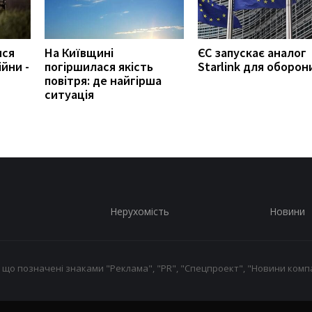
ися
На Київщині
ЄС запускає аналог
йни -
погіршилася якість
Starlink для оборон
повітря: де найгірша
ситуація
Нерухомість
Новини
 що позначені знаками "Реклама", "PR", "Спецпроект", "Новини компа