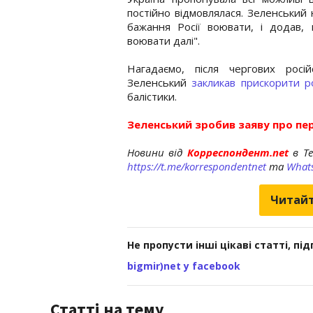
постійно відмовлялася. Зеленський
бажання Росії воювати, і додав
воювати далі".
Нагадаємо, після чергових рос
Зеленський
закликав прискорити р
балістики.
Зеленський зробив заяву про пер
Новини від
Корреспондент.net
в T
https://t.me/korrespondentnet
та
What
Читайт
Не пропусти інші цікаві статті, пі
bigmir)net у facebook
Статті на тему