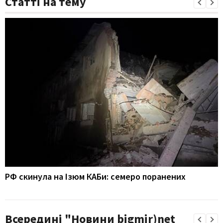
Статті на тему
РФ скинула на Ізюм КАБи: семеро поранених
Всередині "Новини bigmir)net