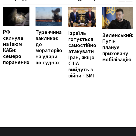
РФ
Туреччина
Ізраїль
Зеленський:
скинула
закликає
готується
Путін
на Ізюм
до
самостійно
планує
КАБи:
мораторію
атакувати
приховану
семеро
на удари
Іран, якщо
мобілізацію
поранених
по суднах
США
вийдуть з
війни - ЗМІ