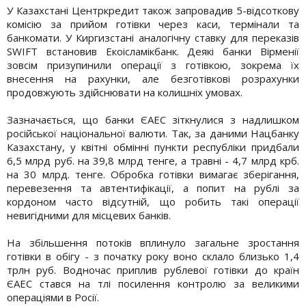
У Казахстані Центркредит також запровадив 5-відсоткову
комісію за прийом готівки через каси, термінали та
банкомати. У Киргизстані аналогічну ставку для переказів
SWIFT встановив Екоісламікбанк. Деякі банки Вірменії
зовсім призупинили операції з готівкою, зокрема їх
внесення на рахунки, але безготівкові розрахунки
продовжують здійснювати на колишніх умовах.
Зазначається, що банки ЄАЕС зіткнулися з надлишком
російської національної валюти. Так, за даними Нацбанку
Казахстану, у квітні обмінні пункти республіки придбали
6,5 млрд руб. на 39,8 млрд тенге, а травні - 4,7 млрд крб.
на 30 млрд. тенге. Обробка готівки вимагає зберігання,
перевезення та автентифікації, а попит на рублі за
кордоном часто відсутній, що робить такі операції
невигідними для місцевих банків.
На збільшення потоків вплинуло загальне зростання
готівки в обігу - з початку року воно склало близько 1,4
трлн руб. Водночас приплив рублевої готівки до країн
ЄАЕС стався на тлі посилення контролю за великими
операціями в Росії.