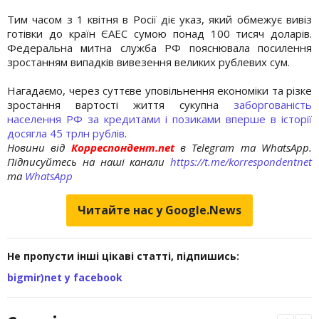
Тим часом з 1 квітня в Росії діє указ, який обмежує вивіз
готівки до країн ЄАЕС сумою понад 100 тисяч доларів.
Федеральна митна служба РФ пояснювала посилення
зростанням випадків вивезення великих рублевих сум.
Нагадаємо, через суттєве уповільнення економіки та різке
зростання вартості життя сукупна
заборгованість
населення РФ за кредитами і позиками вперше в історії
досягла 45 трлн рублів
.
Новини від
Корреспондент.net
в Telegram та WhatsApp.
Підписуйтесь на наші канали
https://t.me/korrespondentnet
та
WhatsApp
Читайте нас у Google.News
Не пропусти інші цікаві статті, підпишись:
bigmir)net у facebook