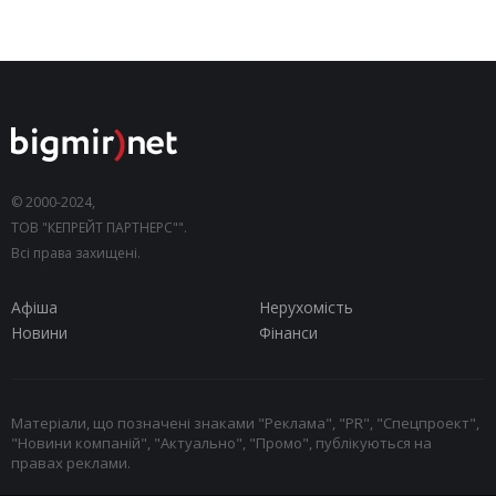
© 2000-2024,
ТОВ "КЕПРЕЙТ ПАРТНЕРС"".
Всі права захищені.
Афіша
Нерухомість
Новини
Фінанси
Матеріали, що позначені знаками "Реклама", "PR", "Спецпроект",
"Новини компаній", "Актуально", "Промо", публікуються на
правах реклами.