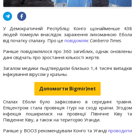
У Демократичній Республіці Конго щонайменше 438
людей померли внаслідок зараження лихоманкою Ебола
від початку спалаху. Про це
повідомляє
Canberra Times
.
Раніше повідомлялося про 360 загиблих, однак оновлены
дані свідчать про зростання кількості жертв.
Загалом медики пыдтвердили близько 1,4 тисячі випадків
інфікування вірусом у краъны.
Допомогти Bigmir)net
Спалах Еболи було зафіксовано в середині травня.
Епіцентром стала провінція Ітурі на сході країни. Згодом
інфекція поширилася на провінції Північне Ківу та
Південне Ківу, а також на територію Уганди.
Раніше у ВООЗ рекомендували Конго та Уганді
проводити