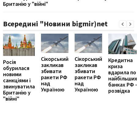
Британію у "війні"
Всередині "Новини bigmir)net
Сікорський
Сікорський
Кредитна
Росія
закликав
закликав
криза
обурилася
збивати
збивати
вдарила по
новими
ракети РФ
ракети РФ
найбільши
санкціями і
над
над
банках РФ -
звинуватила
Україною
Україною
розвідка
Британію у
"війні"