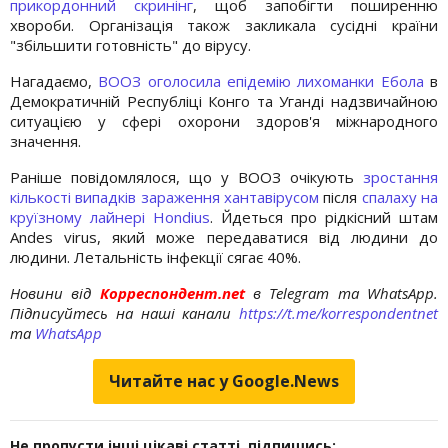
прикордонний скринінг
, щоб запобігти поширенню
хвороби. Організація також закликала сусідні країни
"збільшити готовність" до вірусу.
Нагадаємо,
ВООЗ оголосила епідемію лихоманки Ебола
в
Демократичній Республіці Конго та Уганді надзвичайною
ситуацією у сфері охорони здоров'я міжнародного
значення.
Раніше повідомлялося, що у ВООЗ очікують
зростання
кількості випадків зараження хантавірусом
після
спалаху на
круїзному лайнері Hondius
. Йдеться про рідкісний штам
Andes virus, який може передаватися від людини до
людини. Летальність інфекції сягає 40%.
Новини від
Корреспондент.net
в Telegram та WhatsApp.
Підписуйтесь на наші канали
https://t.me/korrespondentnet
та
WhatsApp
Читайте нас у Google.News
Не пропусти інші цікаві статті, підпишись: