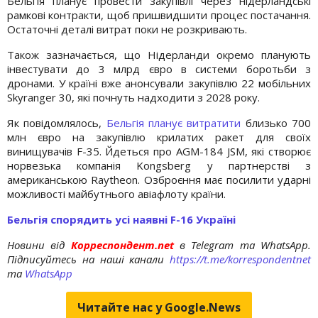
Бельгія планує провести закупівлі через нідерландські
рамкові контракти, щоб пришвидшити процес постачання.
Остаточні деталі витрат поки не розкривають.
Також зазначається, що Нідерланди окремо планують
інвестувати до 3 млрд євро в системи боротьби з
дронами. У країні вже анонсували закупівлю 22 мобільних
Skyranger 30, які почнуть надходити з 2028 року.
Як повідомлялось,
Бельгія планує витратити
близько 700
млн євро на закупівлю крилатих ракет для своїх
винищувачів F-35. Йдеться про AGM-184 JSM, які створює
норвезька компанія Kongsberg у партнерстві з
американською Raytheon. Озброєння має посилити ударні
можливості майбутнього авіафлоту країни.
Бельгія спорядить усі наявні F-16 Україні
Новини від
Корреспондент.net
в Telegram та WhatsApp.
Підписуйтесь на наші канали
https://t.me/korrespondentnet
та
WhatsApp
Читайте нас у Google.News