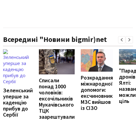
Всередині "Новини bigmir)net
"Пара
дронів
Розкрадання
Списали
Ялті:
міжнародної
понад 1000
назва
допомоги:
Зеленський
чоловіків:
можли
ексчиновник
уперше за
ексочільників
ціль
МЗС вийшов
каденцію
Мукачівського
із СІЗО
прибув до
ТЦК
Сербії
заарештували