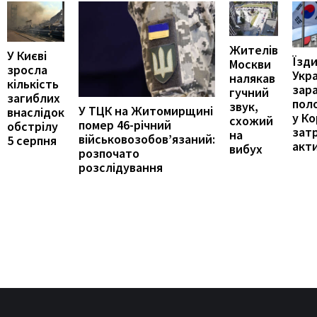
Жителів
У Києві
Їзди
Москви
зросла
Укр
налякав
кількість
зар
гучний
загиблих
пол
звук,
У ТЦК на Житомирщині
внаслідок
у Ко
схожий
помер 46-річний
обстрілу
зат
на
військовозобов’язаний:
5 серпня
акти
вибух
розпочато
розслідування