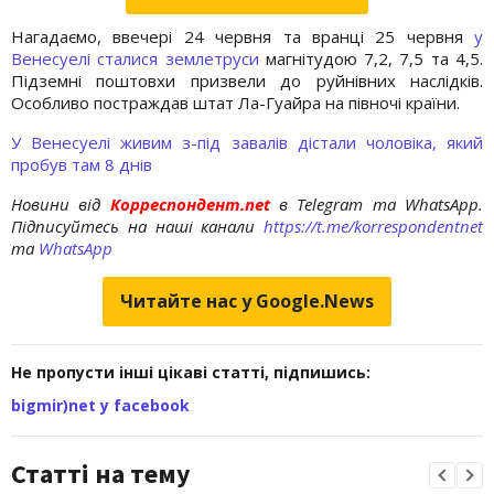
Нагадаємо, ввечері 24 червня та вранці 25 червня
у
Венесуелі сталися землетруси
магнітудою 7,2, 7,5 та 4,5.
Підземні поштовхи призвели до руйнівних наслідків.
Особливо постраждав штат Ла-Гуайра на півночі країни.
У Венесуелі живим з-під завалів дістали чоловіка, який
пробув там 8 днів
Новини від
Корреспондент.net
в Telegram та WhatsApp.
Підписуйтесь на наші канали
https://t.me/korrespondentnet
та
WhatsApp
Читайте нас у Google.News
Не пропусти інші цікаві статті, підпишись:
bigmir)net у facebook
Статті на тему