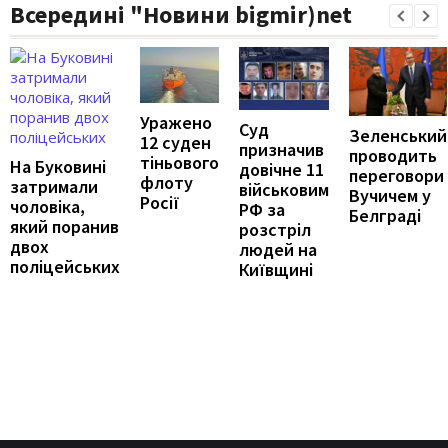
Всередині "Новини bigmir)net
Уражено
Суд
Зеленський
12 суден
призначив
проводить
тіньового
На Буковині
довічне 11
переговори
флоту
затримали
військовим
Вучичем у
Росії
чоловіка,
РФ за
Белграді
який поранив
розстріл
двох
людей на
поліцейських
Київщині