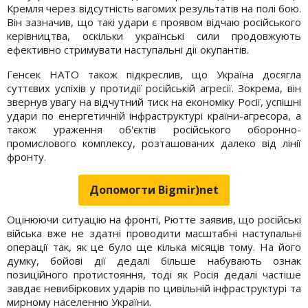
Кремля через відсутність вагомих результатів на полі бою.
Він зазначив, що такі удари є проявом відчаю російського
керівництва, оскільки українські сили продовжують
ефективно стримувати наступальні дії окупантів.
Генсек НАТО також підкреслив, що Україна досягла
суттєвих успіхів у протидії російській агресії. Зокрема, він
звернув увагу на відчутний тиск на економіку Росії, успішні
удари по енергетичній інфраструктурі країни-агресора, а
також ураження об'єктів російського оборонно-
промислового комплексу, розташованих далеко від лінії
фронту.
Допомогти Bigmir)net
Оцінюючи ситуацію на фронті, Рютте заявив, що російські
війська вже не здатні проводити масштабні наступальні
операції так, як це було ще кілька місяців тому. На його
думку, бойові дії дедалі більше набувають ознак
позиційного протистояння, тоді як Росія дедалі частіше
завдає невибіркових ударів по цивільній інфраструктурі та
мирному населенню України.