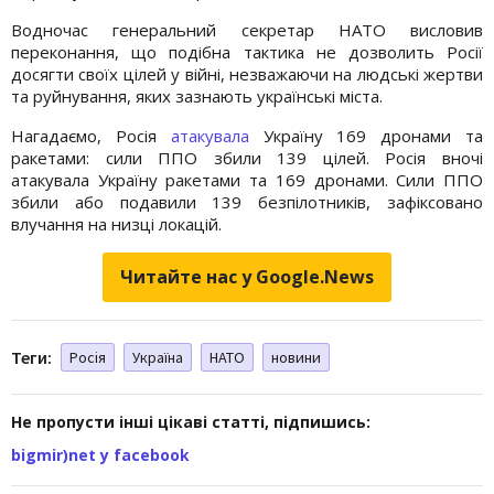
Водночас генеральний секретар НАТО висловив
переконання, що подібна тактика не дозволить Росії
досягти своїх цілей у війні, незважаючи на людські жертви
та руйнування, яких зазнають українські міста.
Нагадаємо, Росія
атакувала
Україну 169 дронами та
ракетами: сили ППО збили 139 цілей. Росія вночі
атакувала Україну ракетами та 169 дронами. Сили ППО
збили або подавили 139 безпілотників, зафіксовано
влучання на низці локацій.
Читайте нас у Google.News
Теги:
Росія
Україна
НАТО
новини
Не пропусти інші цікаві статті, підпишись:
bigmir)net у facebook