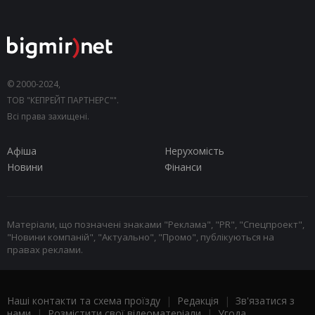
© 2000-2024,
ТОВ "КЕПРЕЙТ ПАРТНЕРС"".
Всі права захищені.
Афіша
Нерухомість
Новини
Фінанси
Матеріали, що позначені знаками "Реклама", "PR", "Спецпроект",
"Новини компаній", "Актуально", "Промо", публікуються на
правах реклами.
Наші контакти та схема проїзду
|
Редакція
|
Зв'язатися з
нами
|
Розмістити свої відеоматеріали
|
Угода