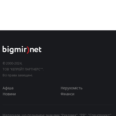
© 2000-2024,
ТОВ "КЕПРЕЙТ ПАРТНЕРС"".
Всі права захищені.
Афіша
Нерухомість
Новини
Фінанси
Матеріали, що позначені знаками "Реклама", "PR", "Спецпроект",