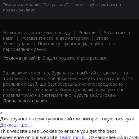
"Новини компаній", "Актуально", "Промо", публікуються на
правах реклами.
Наші контакти та схема проїзду
|
Редакція
|
Зв'язатися з
нами
|
Розмістити свої відеоматеріали
|
Угода
Користувача
|
Політика у сфері конфіденційності та
персональних даних
Реклама на сайті:
Відділ продажів digital реклами
Залишаючи коментар, будь ласка, пам'ятайте, що зміст та
тональність Вашого повідомлення можуть зачіпати почуття
реальних людей, що безпосередньо чи опосередковано
пов'язані із цією новиною. Користувачі, які порушують ці
правила грубо чи систематично, будуть заблоковані.
Повна версія правил
x
Для зручності користування сайтом використовуються куки.
Докладніше...
This website uses Cookies to ensure you get the best
experience on our website.
Learn more...
Ознайомлений(а) / OK