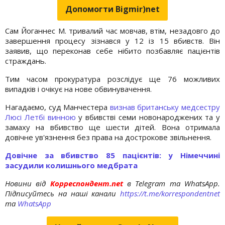
Допомогти Bigmir)net
Сам Йоганнес М. тривалий час мовчав, втім, незадовго до
завершення процесу зізнався у 12 із 15 вбивств. Він
заявив, що переконав себе нібито позбавляє пацієнтів
страждань.
Тим часом прокуратура розслідує ще 76 можливих
випадків і очікує на нове обвинувачення.
Нагадаємо, суд Манчестера
визнав британську медсестру
Люсі Летбі винною
у вбивстві семи новонароджених та у
замаху на вбивство ще шести дітей. Вона отримала
довічне ув'язнення без права на дострокове звільнення.
Довічне за вбивство 85 пацієнтів: у Німеччині
засудили колишнього медбрата
Новини від
Корреспондент.net
в Telegram та WhatsApp.
Підписуйтесь на наші канали
https://t.me/korrespondentnet
та
WhatsApp