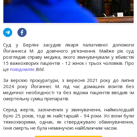
Суд у Берліні засудив лікаря паліативної допомоги
Йоганнеса М. до довічного ув’язнення. Майже рік суд
розглядав справу медика, якого звинувачували у вбивстві
15 важкохворих пацієнтів - 12 жінок і трьох чоловіків. Про
це
повідомляє
Bild
.
За версією прокуратури, з вересня 2021 року до липня
2024 року Йоганнес М. під час домашніх візитів без
медичної необхідності та без відома пацієнтів вводив їм
смертельну суміш препаратів.
Серед жертв, зазначених у звинуваченні, наймолодшій
було 25 років, тоді як найстаршій - 94 роки. Усі вони були
тяжкохворими, однак, як стверджувало обвинувачення,
їхня смерть не була неминучою найближчим часом.