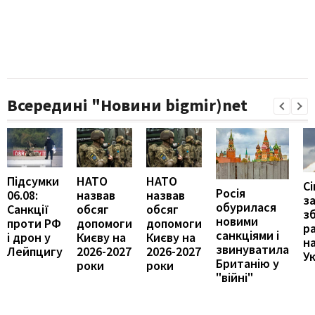
Всередині "Новини bigmir)net
Підсумки
НАТО
НАТО
С
Росія
06.08:
назвав
назвав
з
обурилася
Санкції
обсяг
обсяг
з
новими
проти РФ
допомоги
допомоги
р
санкціями і
і дрон у
Києву на
Києву на
н
звинуватила
Лейпцигу
2026-2027
2026-2027
У
Британію у
роки
роки
"війні"