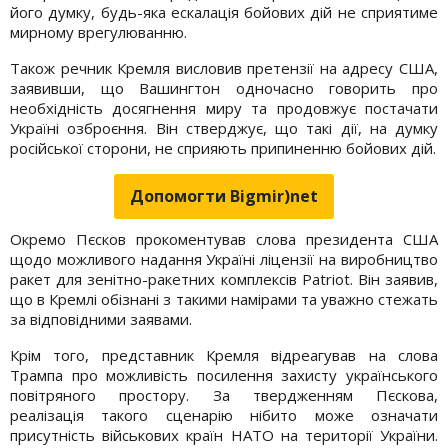
його думку, будь-яка ескалація бойових дій не сприятиме
мирному врегулюванню.
Також речник Кремля висловив претензії на адресу США,
заявивши, що Вашингтон одночасно говорить про
необхідність досягнення миру та продовжує постачати
Україні озброєння. Він стверджує, що такі дії, на думку
російської сторони, не сприяють припиненню бойових дій.
Допомогти Bigmir)net
Окремо Пєсков прокоментував слова президента США
щодо можливого надання Україні ліцензії на виробництво
ракет для зенітно-ракетних комплексів Patriot. Він заявив,
що в Кремлі обізнані з такими намірами та уважно стежать
за відповідними заявами.
Крім того, представник Кремля відреагував на слова
Трампа про можливість посилення захисту українського
повітряного простору. За твердженням Пєскова,
реалізація такого сценарію нібито може означати
присутність військових країн НАТО на території України.