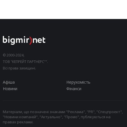
© 2000-2024,
ТОВ "КЕПРЕЙТ ПАРТНЕРС"".
Всі права захищені.
Афіша
Нерухомість
Новини
Фінанси
Матеріали, що позначені знаками "Реклама", "PR", "Спецпроект",
"Новини компаній", "Актуально", "Промо", публікуються на
правах реклами.