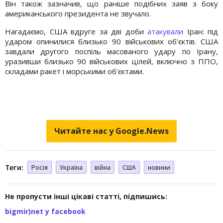
Він також зазначив, що раніше подібних заяв з боку
американського президента не звучало.
Нагадаємо, США вдруге за дві доби
атакували
Іран: під
ударом опинилися близько 90 військових об'єктів. США
завдали другого поспіль масованого удару по Ірану,
уразивши близько 90 військових цілей, включно з ППО,
складами ракет і морськими об'єктами.
Читайте нас у Google.News
Теги:
Росія
Україна
війна
США
новини
Не пропусти інші цікаві статті, підпишись:
bigmir)net у facebook