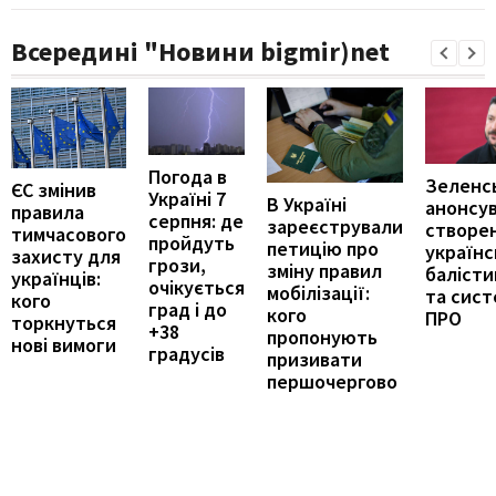
Всередині "Новини bigmir)net
Погода в
Зеленс
ЄС змінив
Україні 7
В Україні
анонсу
правила
серпня: де
зареєстрували
створе
тимчасового
пройдуть
петицію про
українс
захисту для
грози,
зміну правил
балісти
українців:
очікується
мобілізації:
та сис
кого
град і до
кого
ПРО
торкнуться
+38
пропонують
нові вимоги
градусів
призивати
першочергово