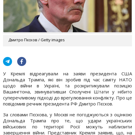
Дмитро Пєсков / Getty images
У Кремлі відреагували на заяви президента США
Дональда Трампа, які він зробив під час саміту НАТО
щодо війни в Україні, та розкритикували позицію
Вашингтона, звинувативши Сполучені Штати у нібито
суперечливому підході до врегулювання конфлікту. Про це
повідомив речник президента РФ Дмитро Пєсков.
За словами Пєскова, у Москві не погоджуються з оцінкою
Дональда Трампа про те, що удари українських
військових по території Росії можуть наблизити
завершення війни. Представник Кремля заявив, що, на