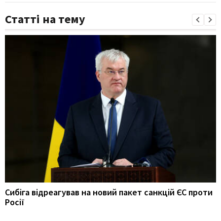
Статті на тему
Сибіга відреагував на новий пакет санкцій ЄС проти
Росії