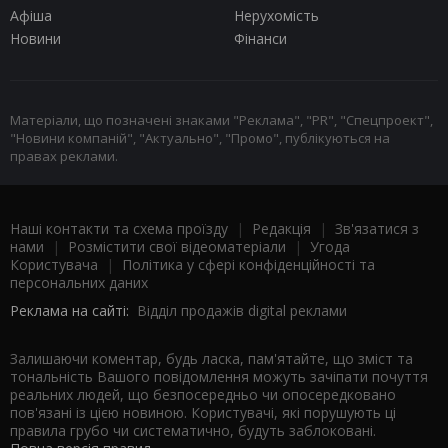
Афіша
Нерухомість
Новини
Фінанси
Матеріали, що позначені знаками "Реклама", "PR", "Спецпроект",
"Новини компаній", "Актуально", "Промо", публікуються на
правах реклами.
Наші контакти та схема проїзду
|
Редакція
|
Зв'язатися з
нами
|
Розмістити свої відеоматеріали
|
Угода
Користувача
|
Політика у сфері конфіденційності та
персональних даних
Реклама на сайті:
Відділ продажів digital реклами
Залишаючи коментар, будь ласка, пам'ятайте, що зміст та
тональність Вашого повідомлення можуть зачіпати почуття
реальних людей, що безпосередньо чи опосередковано
пов'язані із цією новиною. Користувачі, які порушують ці
правила грубо чи систематично, будуть заблоковані.