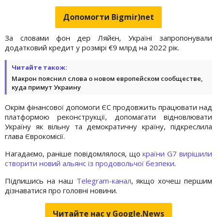
Допомогти Bigmir)net
За словами фон дер Ляйєн, Україні запропонували
додатковий кредит у розмірі €9 млрд на 2022 рік.
Читайте також:
Макрон пояснил слова о новом европейском сообществе,
куда примут Украину
Окрім фінансової допомоги ЄС продовжить працювати над
платформою реконструкції, допомагати відновлювати
Україну як вільну та демократичну країну, підкреслила
глава Єврокомісії.
Нагадаємо, раніше повідомлялося, що
країни G7 вирішили
створити новий альянс із продовольчої безпеки
.
Підпишись на наш
Telegram-канал
, якщо хочеш першим
дізнаватися про головні новини.
Читайте нас у Google.News