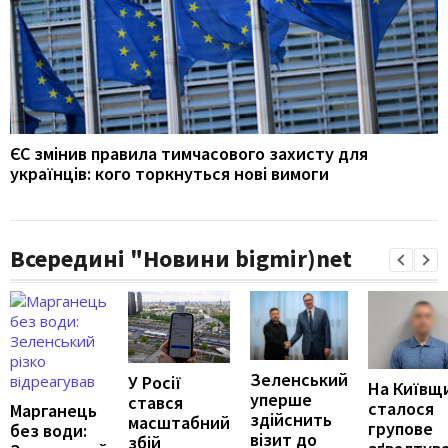
ЄС змінив правила тимчасового захисту для
українців: кого торкнуться нові вимоги
Всередині "Новини bigmir)net
Зеленський
У Росії
На Київщ
уперше
стався
сталося
Марганець
здійснить
масштабний
групове
без води:
візит до
збій