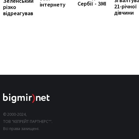
зґвалтув
Зеленський
Сербії - ЗМІ
інтернету
21-річної
різко
дівчини
відреагував
© 2000-2024,
ТОВ "КЕПРЕЙТ ПАРТНЕРС"".
Всі права захищені.