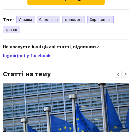
Теги:
Україна
Євросоюз
допомога
Єврокомісія
транш
Не пропусти інші цікаві статті, підпишись:
bigmir)net у facebook
Статті на тему