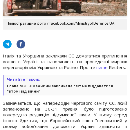
Іллюстративне фото / facebook.com/MinistryofDefence.UA
Італія та Угорщина закликали ЄС домагатися припинення
вогню в Україні та наполягають на проведенні мирних
переговорів між Україною та Росією. Про це
пише
Reuters.
Читайте також:
Глава МЗС Німеччини закликала світ не піддаватися
"втомі від війни"
Зазначається, що напередодні чергового саміту ЄС, який
заплановано на 30-31 травня, було підготовлено
попередню редакцію підсумкової заяви. У ньому серед
іншого йдеться, що Європейський союз "непохитний у
своєму зобов'язанні допомогти Україні здійснити її