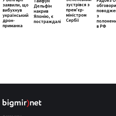
Радбез 
Тайфун
зустрівся з
заявили, що
обговор
Дельфін
прем'єр-
вибухнув
поводже
накрив
міністром
український
з
Японію, є
Сербії
дрон-
полонен
постраждалі
приманка
в РФ