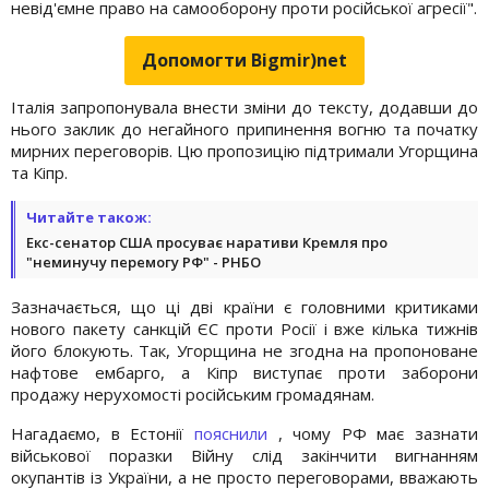
невід'ємне право на самооборону проти російської агресії".
Допомогти Bigmir)net
Італія запропонувала внести зміни до тексту, додавши до
нього заклик до негайного припинення вогню та початку
мирних переговорів. Цю пропозицію підтримали Угорщина
та Кіпр.
Читайте також:
Екс-сенатор США просуває наративи Кремля про
"неминучу перемогу РФ" - РНБО
Зазначається, що ці дві країни є головними критиками
нового пакету санкцій ЄС проти Росії і вже кілька тижнів
його блокують. Так, Угорщина не згодна на пропоноване
нафтове ембарго, а Кіпр виступає проти заборони
продажу нерухомості російським громадянам.
Нагадаємо, в Естонії
пояснили
, чому РФ має зазнати
військової поразки Війну слід закінчити вигнанням
окупантів із України, а не просто переговорами, вважають