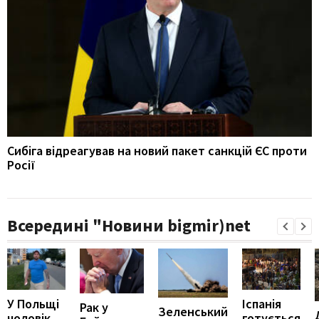
Сибіга відреагував на новий пакет санкцій ЄС проти
Росії
Всередині "Новини bigmir)net
У Польщі
Іспанія
Рак у
Зеленський
чоловік,
готується