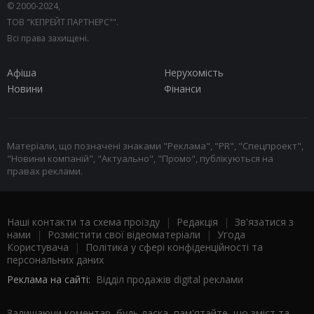
© 2000-2024,
ТОВ "КЕПРЕЙТ ПАРТНЕРС"".
Всі права захищені.
Афіша
Нерухомість
Новини
Фінанси
Матеріали, що позначені знаками "Реклама", "PR", "Спецпроект",
"Новини компаній", "Актуально", "Промо", публікуються на
правах реклами.
Наші контакти та схема проїзду
|
Редакція
|
Зв'язатися з
нами
|
Розмістити свої відеоматеріали
|
Угода
Користувача
|
Політика у сфері конфіденційності та
персональних даних
Реклама на сайті:
Відділ продажів digital реклами
Залишаючи коментар, будь ласка, пам'ятайте, що зміст та