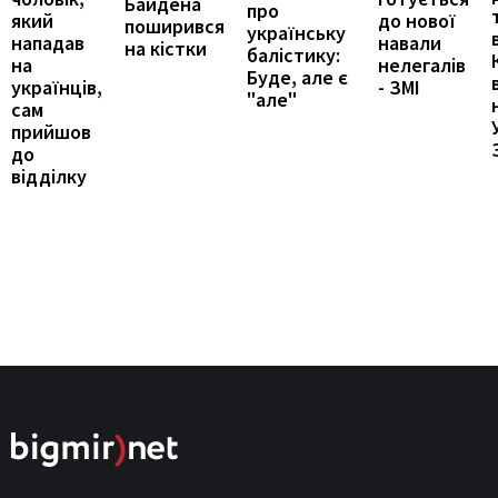
Байдена
про
який
до нової
поширився
українську
нападав
навали
на кістки
балістику:
на
нелегалів
Буде, але є
українців,
- ЗМІ
"але"
сам
прийшов
до
відділку