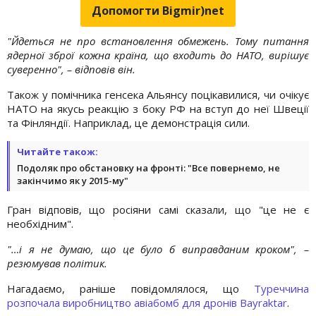
Допомогти Bigmir)net
"Йдеться не про встановлення обмежень. Тому питання
ядерної зброї кожна країна, що входить до НАТО, вирішує
суверенно", – відповів він.
Також у помічника генсека Альянсу поцікавилися, чи очікує
НАТО на якусь реакцію з боку РФ на вступ до неї Швеції
та Фінляндії. Наприклад, це демонстрація сили.
Читайте також:
Подоляк про обстановку на фронті: "Все повернемо, не
закінчимо як у 2015-му"
Гран відповів, що росіяни самі сказали, що "це не є
необхідним".
"…і я не думаю, що це було б виправданим кроком", –
резюмував політик.
Нагадаємо, раніше повідомлялося, що
Туреччина
розпочала виробництво авіабомб для дронів Bayraktar
.