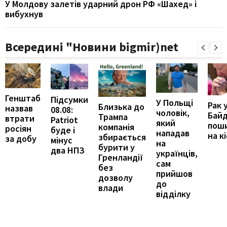
У Молдову залетів ударний дрон РФ «Шахед» і
вибухнув
Всередині "Новини bigmir)net
Генштаб
Підсумки
У Польщі
Рак 
Близька до
назвав
08.08:
чоловік,
Бай
Трампа
втрати
Patriot
який
пош
компанія
росіян
буде і
нападав
на к
збирається
за добу
мінус
на
бурити у
два НПЗ
українців,
Гренландії
сам
без
прийшов
дозволу
до
влади
відділку