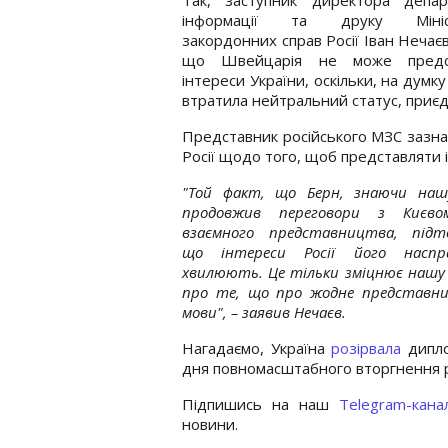
інформації та друку Мініст
закордонних справ Росії Іван Нечаєв
що Швейцарія не може предс
інтереси України, оскільки, на думк
втратила нейтральний статус, приє
Представник російського МЗС зазна
Росії щодо того, щоб представляти і
"Той факт, що Берн, знаючи нашу
продовжив переговори з Києв
взаємного представництва, підтв
що інтереси Росії його наспр
хвилюють. Це тільки зміцнює нашу
про те, що про жодне представни
мови", – заявив Нечаєв.
Нагадаємо, Україна
розірвала
дипло
дня повномасштабного вторгнення ро
Підпишись на наш
Telegram-кана
новини.