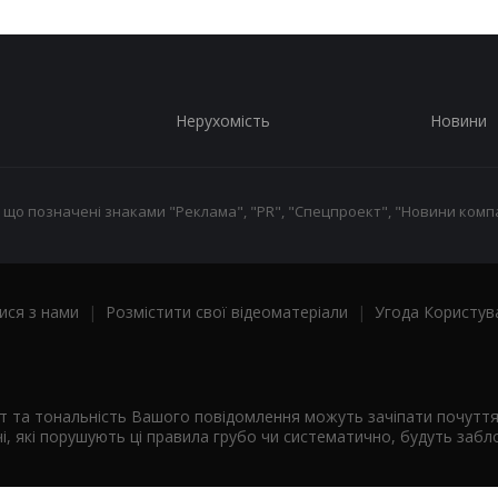
Нерухомість
Новини
 що позначені знаками "Реклама", "PR", "Спецпроект", "Новини компа
ися з нами
|
Розмістити свої відеоматеріали
|
Угода Користув
ст та тональність Вашого повідомлення можуть зачіпати почутт
і, які порушують ці правила грубо чи систематично, будуть забло