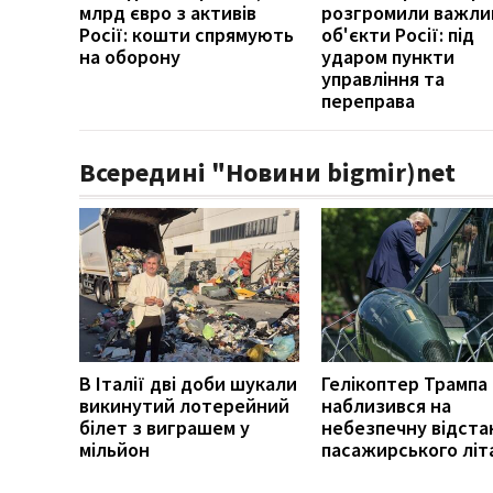
млрд євро з активів
розгромили важли
Росії: кошти спрямують
об'єкти Росії: під
на оборону
ударом пункти
управління та
переправа
Всередині "Новини bigmir)net
В Італії дві доби шукали
Гелікоптер Трампа
викинутий лотерейний
наблизився на
білет з виграшем у
небезпечну відста
мільйон
пасажирського літ