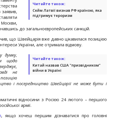
Читайте також:
ерства
Сейм Латвії визнав РФ країною, яка
 заявив,
підтримує тероризм
тавляти
у Москви,
днавшись до загальноєвропейських санкцій.
чив, що Швейцарія вже давно цікавилася позицією
нтереси України, але отримала відмову.
 думку,
Читайте також:
ом щодо
Китай назвав США "призвідником"
ерджує,
війни в Україні
авді не
 позицію
цтво і посередництво Швейцарії не може бути і
матичні відносини з Росією 24 лютого – першого
сійської армії.
л
, якщо хочеш першим дізнаватися про головні