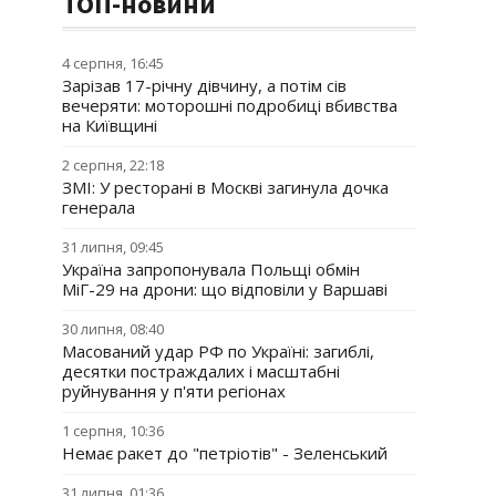
ТОП-новини
4 серпня, 16:45
Зарізав 17-річну дівчину, а потім сів
вечеряти: моторошні подробиці вбивства
на Київщині
2 серпня, 22:18
ЗМІ: У ресторані в Москві загинула дочка
генерала
31 липня, 09:45
Україна запропонувала Польщі обмін
МіГ-29 на дрони: що відповіли у Варшаві
30 липня, 08:40
Масований удар РФ по Україні: загиблі,
десятки постраждалих і масштабні
руйнування у п'яти регіонах
1 серпня, 10:36
Немає ракет до "петріотів" - Зеленський
31 липня, 01:36