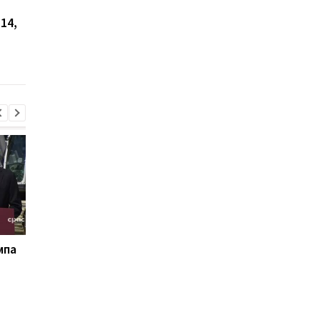
повідомили, що під час
Києву 5 серпня: є
14,
нічної атаки не було
загибла, десятки
збито жодної ракети
постраждалих та
РФ
масштабні пожежі
мпа
РФ скинула на Суми
Іран погрожує бити 
чотири КАБи: є
сусіднім країнам в ра
постраждалі
нових атак США - ЗМІ