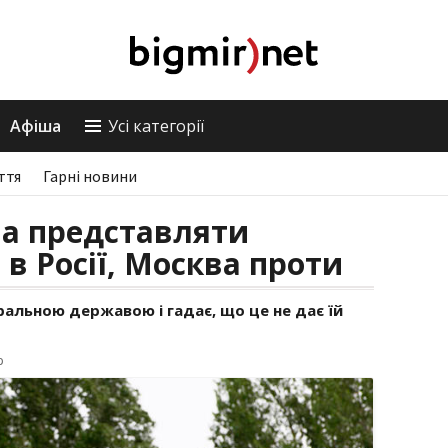
Афіша
Усі категорії
ття
Гарні новини
ва представляти
 в Росії, Москва проти
альною державою і гадає, що це не дає їй
р