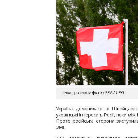
Іллюстративне фото / EPA / UPG
Україна домовилася зі Швейцарі
українські інтереси в Росії, поки м
Проте російська сторона виступил
ЗМІ.
Так, заступник директора депар