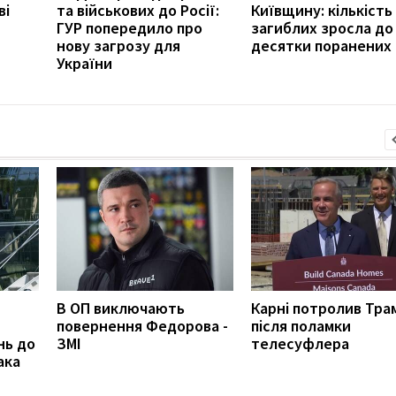
ві
та військових до Росії:
Київщину: кількість
ГУР попередило про
загиблих зросла до 
нову загрозу для
десятки поранених
України
В ОП виключають
Карні потролив Тра
повернення Федорова -
після поламки
нь до
ЗМІ
телесуфлера
ака