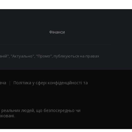
Фінанси
ній", "Актуально", "Промо", публікуються на правах
ача
|
Політика у сфері конфіденційності та
я реальних людей, що безпосередньо чи
ковані.