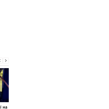
ї на
Повітряні сили
Масований удар по