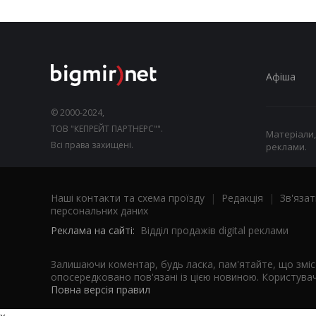
Афіша
© 2000-2024,
ТОВ "КЕПРЕЙТ ПАРТНЕРС"".
Матеріали,
Всі права захищені.
реклами.
Наші контакти та схема проїзду
|
Редакція
|
Зв'язат
персональних даних
Реклама на сайті:
Відділ продажів digital реклами
Залишаючи коментар, будь ласка, пам'ятайте, що змі
опосередковано пов'язані із цією новиною. Користувач
Повна версія правил
x