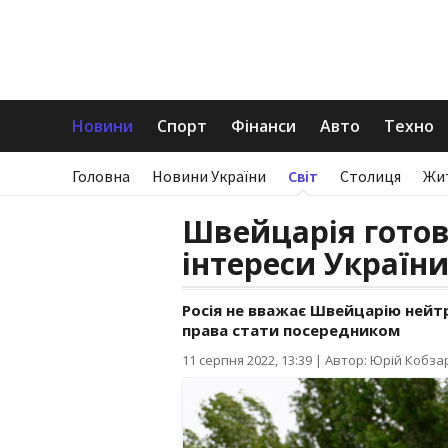
Новини
Спорт
Фінанси
Авто
Техно
Головна
Новини України
Світ
Столиця
Жи
Швейцарія гото
інтереси України
Росія не вважає Швейцарію нейтр
права стати посередником
11 серпня 2022, 13:39
|
Автор: Юрій Кобза