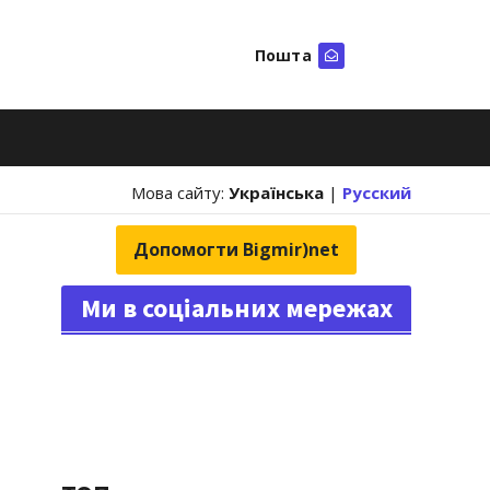
Пошта
Шукати
Мова сайту:
Українська
|
Русский
Допомогти Bigmir)net
Ми в соціальних мережах