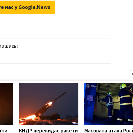
е нас у Google.News
дпишись:
їни
КНДР перекидає ракети
Масована атака Росі