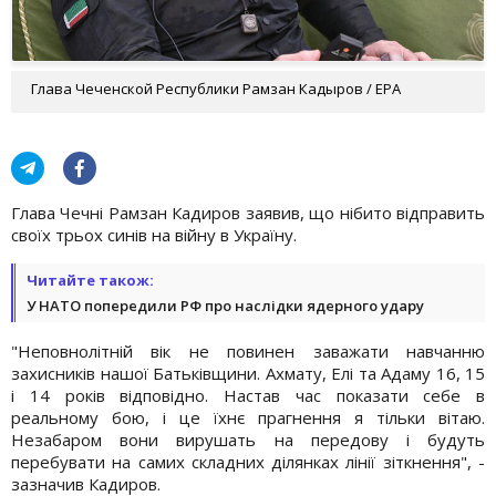
Глава Чеченской Республики Рамзан Кадыров / EPA
Глава Чечні Рамзан Кадиров заявив, що нібито відправить
своїх трьох синів на війну в Україну.
Читайте також:
У НАТО попередили РФ про наслідки ядерного удару
"Неповнолітній вік не повинен заважати навчанню
захисників нашої Батьківщини. Ахмату, Елі та Адаму 16, 15
і 14 років відповідно. Настав час показати себе в
реальному бою, і це їхнє прагнення я тільки вітаю.
Незабаром вони вирушать на передову і будуть
перебувати на самих складних ділянках лінії зіткнення", -
зазначив Кадиров.