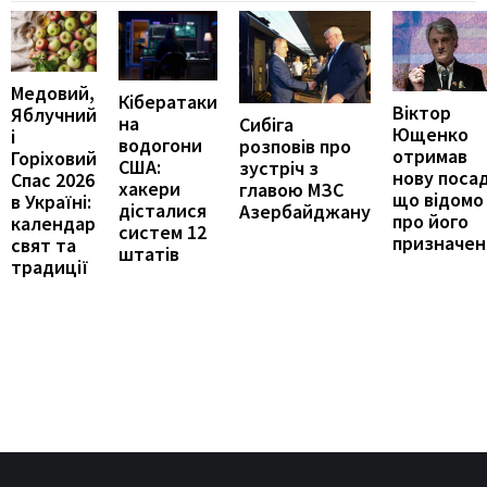
Медовий,
Кібератаки
Віктор
Яблучний
на
Сибіга
Ющенко
і
водогони
розповів про
отримав
Горіховий
США:
зустріч з
нову посад
Спас 2026
хакери
главою МЗС
що відомо
в Україні:
дісталися
Азербайджану
про його
календар
систем 12
призначен
свят та
штатів
традиції