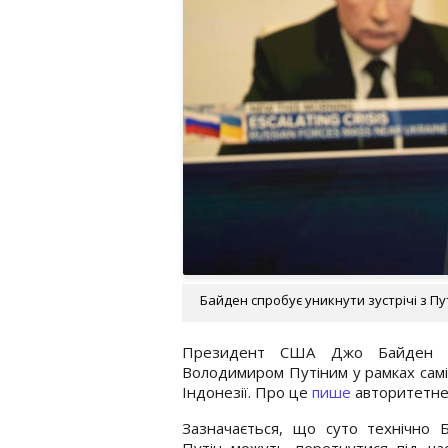
Байден спробує уникнути зустрічі з Пу
Президент США Джо Байден не
Володимиром Путіним у рамках саміт
Індонезії. Про це
пише
авторитетне 
Зазначається, що суто технічно 
Путін можуть перетнутися під час