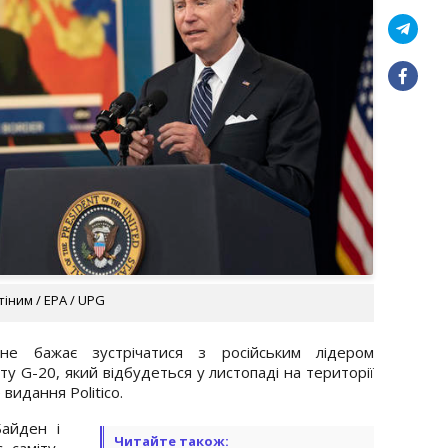
тіним / EPA / UPG
 бажає зустрічатися з російським лідером
у G-20, який відбудеться у листопаді на території
видання Politico.
Байден і
Читайте також:
 саміту,