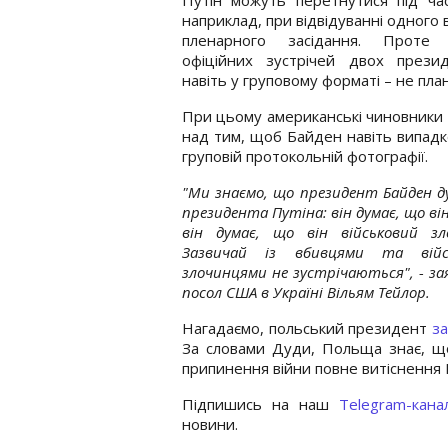
наприклад, при відвідуванні одного 
пленарного засідання. Проте
офіційних зустрічей двох презид
навіть у груповому форматі – не пла
При цьому американські чиновники 
над тим, щоб Байден навіть випадко
груповій протокольній фотографії.
"Ми знаємо, що президент Байден д
президента Путіна: він думає, що ві
він думає, що він військовий зл
Зазвичай із вбивцями та війс
злочинцями не зустрічаються", - зая
посол США в Україні Вільям Тейлор.
Нагадаємо, польський президент
за
За словами Дуди, Польща знає, що 
припинення війни повне витіснення Р
Підпишись на наш
Telegram-кана
новини.