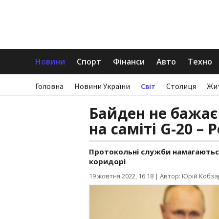
Новини
Спорт
Фінанси
Авто
Техно
Головна
Новини України
Світ
Столиця
Жи
Байден не бажає
на саміті G-20 – P
Протокольні служби намагаються
коридорі
19 жовтня 2022, 16:18
|
Автор: Юрій Кобза