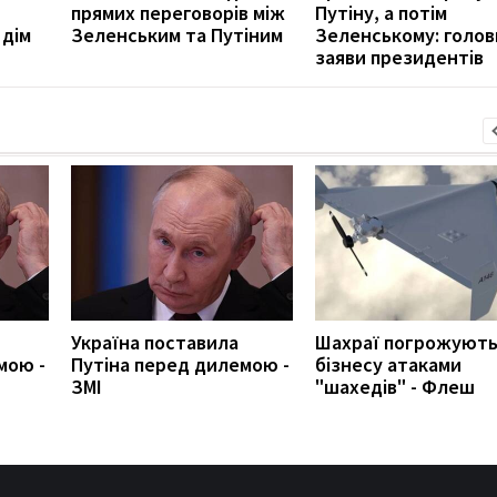
прямих переговорів між
Путіну, а потім
 дім
Зеленським та Путіним
Зеленському: голов
заяви президентів
Україна поставила
Шахраї погрожуют
мою -
Путіна перед дилемою -
бізнесу атаками
ЗМІ
"шахедів" - Флеш