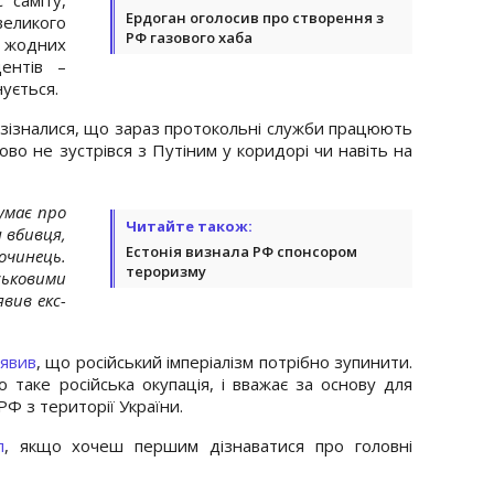
Ердоган оголосив про створення з
великого
РФ газового хаба
 жодних
ентів –
нується.
зізналися, що зараз протокольні служби працюють
во не зустрівся з Путіним у коридорі чи навіть на
умає про
Читайте також:
н вбивця,
Естонія визнала РФ спонсором
очинець.
тероризму
ьковими
вив екс-
явив
, що російський імперіалізм потрібно зупинити.
таке російська окупація, і вважає за основу для
Ф з території України.
л
, якщо хочеш першим дізнаватися про головні