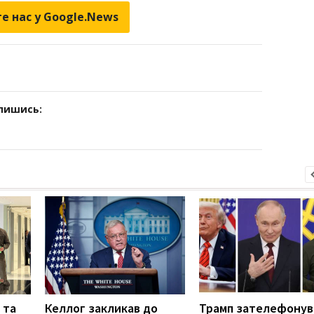
е нас у Google.News
дпишись:
 та
Келлог закликав до
Трамп зателефонув