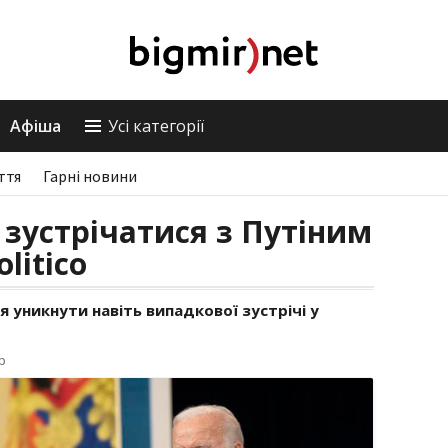
Афіша
Усі категорії
ття
Гарні новини
 зустрічатися з Путіним
olitico
 уникнути навіть випадкової зустрічі у
р