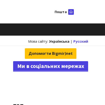
Пошта
Шукати
Мова сайту:
Українська
|
Русский
Допомогти Bigmir)net
Ми в соціальних мережах