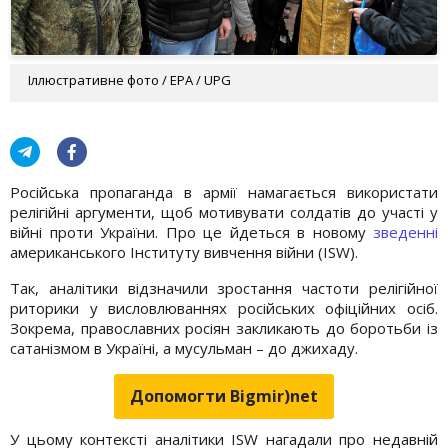
Іллюстративне фото / EPA / UPG
Російська пропаганда в армії намагається використати
релігійні аргументи, щоб мотивувати солдатів до участі у
війні проти України. Про це йдеться в новому
зведенні
американського Інституту вивчення війни (ISW).
Так, аналітики відзначили зростання частоти релігійної
риторики у висловлюваннях російських офіційних осіб.
Зокрема, православних росіян закликають до боротьби із
сатанізмом в Україні, а мусульман – до джихаду.
Допомогти Bigmir)net
У цьому контексті аналітики ISW нагадали про недавній