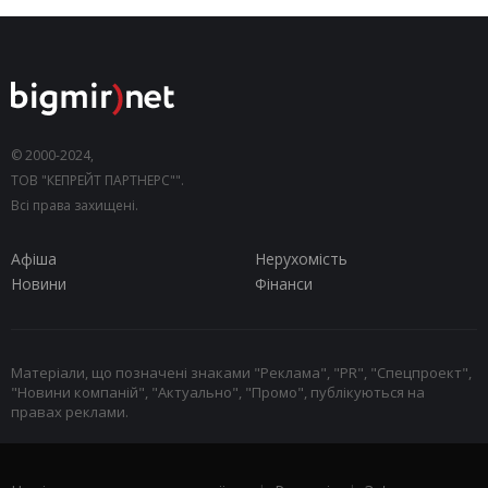
© 2000-2024,
ТОВ "КЕПРЕЙТ ПАРТНЕРС"".
Всі права захищені.
Афіша
Нерухомість
Новини
Фінанси
Матеріали, що позначені знаками "Реклама", "PR", "Спецпроект",
"Новини компаній", "Актуально", "Промо", публікуються на
правах реклами.