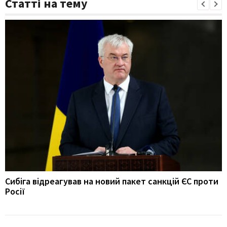
Статті на тему
Сибіга відреагував на новий пакет санкцій ЄС проти
Росії