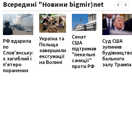
Всередині "Новини bigmir)net
Сенат
Україна та
РФ вдарила
Суд США
США
Польща
по
зупинив
підтримав
завершили
Слов'янську:
будівництв
"пекельні
ексгумації
є загиблий і
бального
санкції"
на Волині
п'ятеро
залу Трампа
проти РФ
поранених