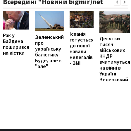
Всередині "Новини bigmir)net
Іспанія
Рак у
Зеленський
Десятки
готується
Байдена
про
тисяч
до нової
поширився
українську
військових
навали
на кістки
балістику:
КНДР
нелегалів
Буде, але є
вчитимуться
- ЗМІ
"але"
на війні в
Україні -
Зеленський