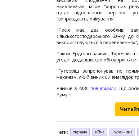
найближчим часом "хороших резул
щодо відновлення зернової уго
"виправдають очікування".
"Росія має два особливі зап
сільськогосподарського банку до 
використовуються в перевезеннях", -
Також Ердоган заявив, Туреччина 
угоди, додавши, що обговорить пит
"Гутерріш запропонував не прями
механізм, який виник би внаслідок т
Раніше в МЗС
повідомили
, що росі
Румунії.
Читайт
Теги:
Україна
війна
Туреччина