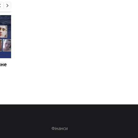
чне
Зеленський проводить
Енергосистема прой
переговори Вучичем у
рекордну серпневу
Белграді
спеку - Шмигаль
Фінанси