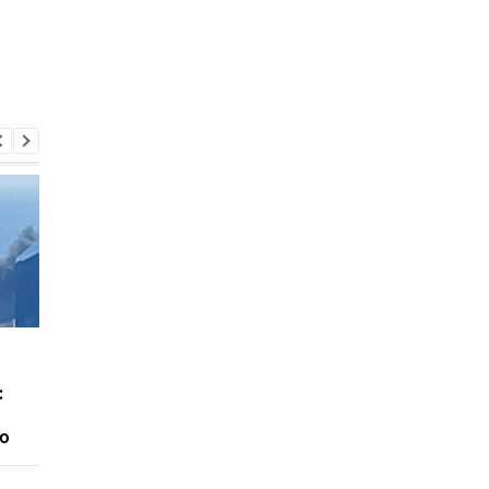
У Києві зросла кількість
У ТЦК на Житомирщи
загиблих внаслідок
помер 46-річний
:
обстрілу 5 серпня
військовозобов’язан
розпочато
ю
розслідування