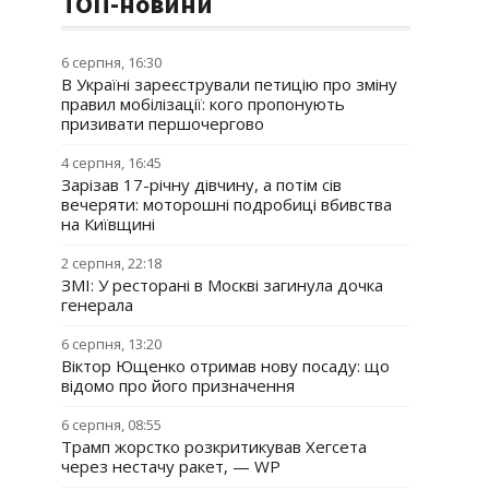
ТОП-новини
6 серпня, 16:30
В Україні зареєстрували петицію про зміну
правил мобілізації: кого пропонують
призивати першочергово
4 серпня, 16:45
Зарізав 17-річну дівчину, а потім сів
вечеряти: моторошні подробиці вбивства
на Київщині
2 серпня, 22:18
ЗМІ: У ресторані в Москві загинула дочка
генерала
6 серпня, 13:20
Віктор Ющенко отримав нову посаду: що
відомо про його призначення
6 серпня, 08:55
Трамп жорстко розкритикував Хегсета
через нестачу ракет, — WP