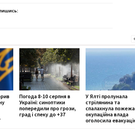
дпишись:
орив
Погода 8-10 серпня в
У Ялті пролунала
ну
Україні: синоптики
стрілянина та
попередили про грози,
спалахнула пожежа
град і спеку до +37
окупаційна влада
У
оголосила евакуаці