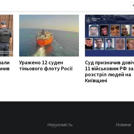
мали
Уражено 12 суден
Суд призначив дові
анив
тіньового флоту Росії
11 військовим РФ за
розстріл людей на
Київщині
Нерухомість
Новини