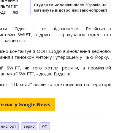
Студенти чоловіки після 30 років не
ьтатів"
матимуть відстрочки: законопроект
ди, які
ити. Один - це підключення Російського
системи SWIFT, а друге - страхування суден, що
 заявив він.
тісно контактує з ООН щодо відновлення зернової
ання з генсеком Антоніу Гутеррішем у Нью-Йорку.
й SWIFT, як того хотіли росіяни, а проміжний
ранзакції SWIFT", - додав Ердоган.
йські “Шахеди” впали та здетонували на території
е нас у Google.News
експорт
зерно
РФ