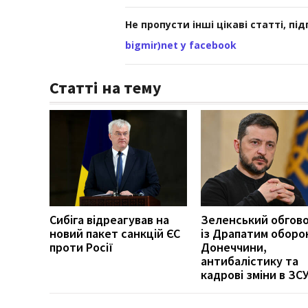
Не пропусти інші цікаві статті, пі
bigmir)net у facebook
Статті на тему
Сибіга відреагував на
Зеленський обгов
новий пакет санкцій ЄС
із Драпатим оборо
проти Росії
Донеччини,
антибалістику та
кадрові зміни в ЗС