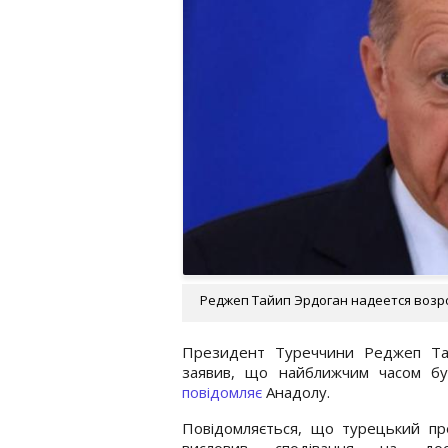
Реджеп Тайип Эрдоган надеется возро
Президент Туреччини Реджеп Тайі
заявив, що найближчим часом бу
повідомляє
Анадолу.
Повідомляється, що турецький пр
висловив сподівання на дос