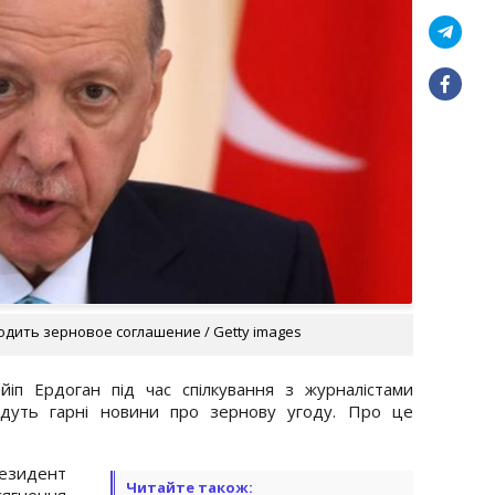
дить зерновое соглашение / Getty images
п Ердоган під час спілкування з журналістами
дуть гарні новини про зернову угоду. Про це
езидент
Читайте також:
ягнення