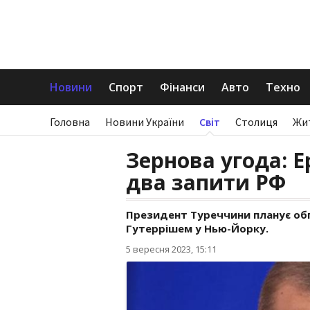
Новини
Спорт
Фінанси
Авто
Техно
Головна
Новини України
Світ
Столиця
Жи
Зернова угода: 
два запити РФ
Президент Туреччини планує обг
Гутеррішем у Нью-Йорку.
5 вересня 2023, 15:11