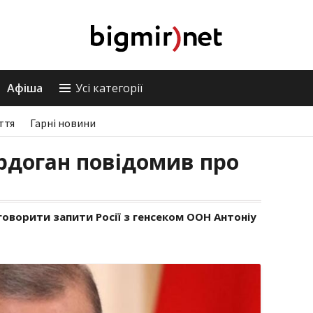
Афіша
Усі категорії
ття
Гарні новини
Ердоган повідомив про
оворити запити Росії з генсеком ООН Антоніу