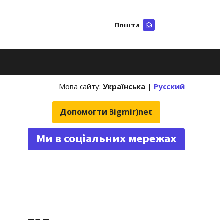
Пошта
Шукати
Мова сайту:
Українська
|
Русский
Допомогти Bigmir)net
Ми в соціальних мережах