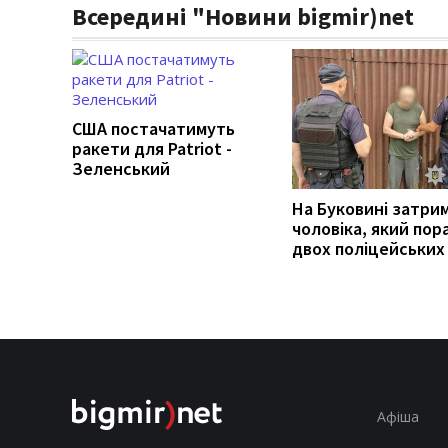
Всередині "Новини bigmir)net
США постачатимуть
ракети для Patriot -
Зеленський
На Буковині затри
чоловіка, який пор
двох поліцейських
Афіша