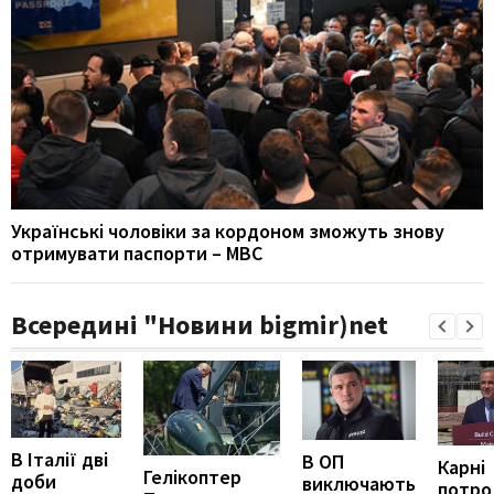
Українські чоловіки за кордоном зможуть знову
отримувати паспорти – МВС
Всередині "Новини bigmir)net
В Італії дві
В ОП
Карні
Гелікоптер
доби
виключають
потро