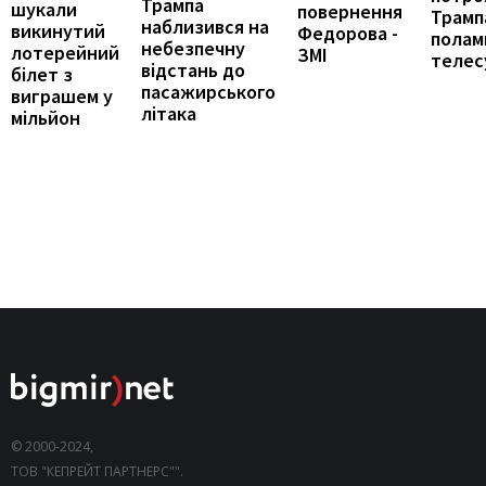
Трампа
шукали
повернення
Трамп
наблизився на
викинутий
Федорова -
полам
небезпечну
лотерейний
ЗМІ
телес
відстань до
білет з
пасажирського
виграшем у
літака
мільйон
© 2000-2024,
ТОВ "КЕПРЕЙТ ПАРТНЕРС"".