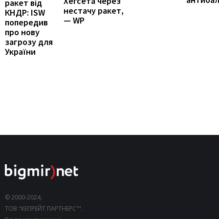
Хегсета через
ракет від
нестачу ракет,
КНДР: ISW
— WP
попередив
про нову
загрозу для
України
© 2000-2024,
ТОВ "КЕПРЕЙТ ПАРТНЕРС"".