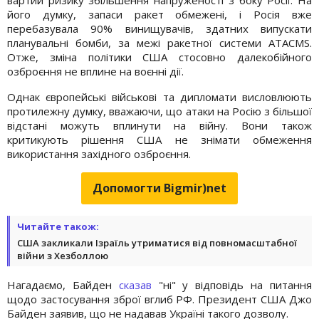
його думку, запаси ракет обмежені, і Росія вже
перебазувала 90% винищувачів, здатних випускати
планувальні бомби, за межі ракетної системи ATACMS.
Отже, зміна політики США стосовно далекобійного
озброєння не вплине на воєнні дії.
Однак європейські військові та дипломати висловлюють
протилежну думку, вважаючи, що атаки на Росію з більшої
відстані можуть вплинути на війну. Вони також
критикують рішення США не знімати обмеження
використання західного озброєння.
Допомогти Bigmir)net
Читайте також:
США закликали Ізраїль утриматися від повномасштабної
війни з Хезболлою
Нагадаємо, Байден
сказав
"ні" у відповідь на питання
щодо застосування зброї вглиб РФ. Президент США Джо
Байден заявив, що не надавав Україні такого дозволу.