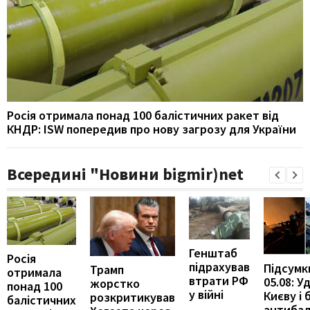
Росія отримала понад 100 балістичних ракет від
КНДР: ISW попередив про нову загрозу для України
Всередині "Новини bigmir)net
Генштаб
Росія
підрахував
Підсумк
Трамп
отримала
втрати РФ
05.08: У
жорстко
понад 100
у війні
Києву і 
розкритикував
балістичних
антибал