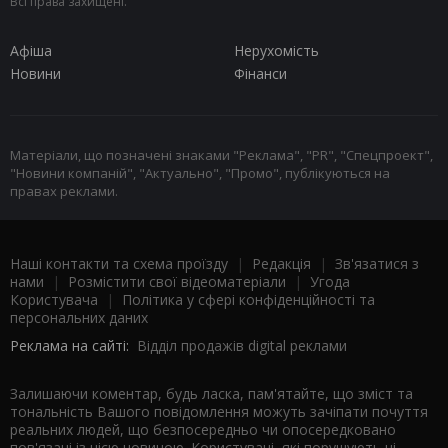
Всі права захищені.
Афіша
Нерухомість
Новини
Фінанси
Матеріали, що позначені знаками "Реклама", "PR", "Спецпроект",
"Новини компаній", "Актуально", "Промо", публікуються на
правах реклами.
Наші контакти та схема проїзду
|
Редакція
|
Зв'язатися з
нами
|
Розмістити свої відеоматеріали
|
Угода
Користувача
|
Політика у сфері конфіденційності та
персональних даних
Реклама на сайті:
Відділ продажів digital реклами
Залишаючи коментар, будь ласка, пам'ятайте, що зміст та
тональність Вашого повідомлення можуть зачіпати почуття
реальних людей, що безпосередньо чи опосередковано
пов'язані із цією новиною. Користувачі, які порушують ці