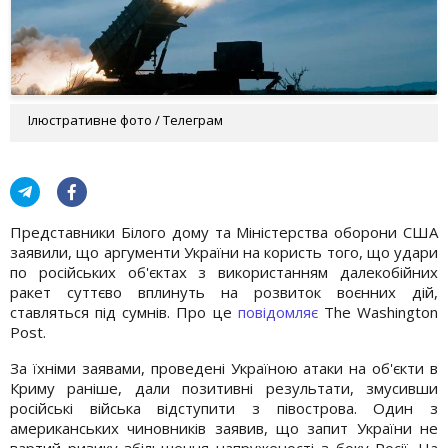
Ілюстративне фото / Телеграм
Представники Білого дому та Міністерства оборони США
заявили, що аргументи України на користь того, що удари
по російських об'єктах з використанням далекобійних
ракет суттєво вплинуть на розвиток воєнних дій,
ставляться під сумнів. Про це
повідомляє
The Washington
Post.
За їхніми заявами, проведені Україною атаки на об'єкти в
Криму раніше, дали позитивні результати, змусивши
російські війська відступити з півострова. Один з
американських чиновників заявив, що запит України не
вартий ризику збільшення напруженості з боку Росії. На