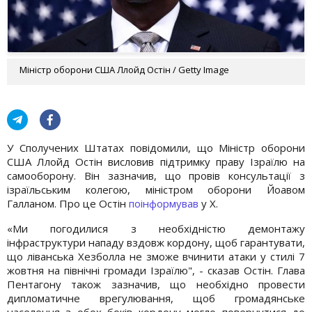
Міністр оборони США Ллойд Остін / Getty Image
У Сполучених Штатах повідомили, що Міністр оборони
США Ллойд Остін висловив підтримку праву Ізраїлю на
самооборону. Він зазначив, що провів консультації з
ізраїльським колегою, міністром оборони Йоавом
Галланом. Про це Остін
поінформував
у X.
«Ми погодилися з необхідністю демонтажу
інфраструктури нападу вздовж кордону, щоб гарантувати,
що ліванська Хезболла не зможе вчинити атаки у стилі 7
жовтня на північні громади Ізраїлю", - сказав Остін. Глава
Пентагону також зазначив, що необхідно провести
дипломатичне врегулювання, щоб громадянське
населення з обох боків кордону могло повернутися до