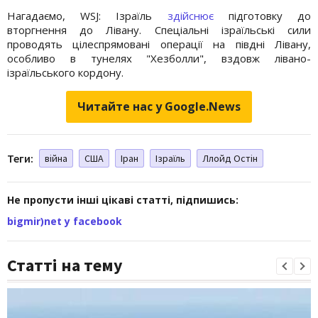
Нагадаємо, WSJ: Ізраїль
здійснює
підготовку до
вторгнення до Лівану. Спеціальні ізраїльські сили
проводять цілеспрямовані операції на півдні Лівану,
особливо в тунелях "Хезболли", вздовж лівано-
ізраїльського кордону.
Читайте нас у Google.News
Теги:
війна
США
Іран
Ізраїль
Ллойд Остін
Не пропусти інші цікаві статті, підпишись:
bigmir)net у facebook
Статті на тему