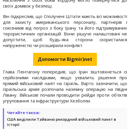
своїх домівок у безпеці.
Він підкреслив, що Сполучені Штати мають всі можливості
для захисту американського персоналу, партнерів і
союзників від погроз з боку Ірану та його підтримуваних
терористичних організацій. Вони рішуче налаштовані не
допустити, щоб будь-яка сторона скористалася
напруженістю чи розширила конфлікт.
Допомогти Bigmir)net
Глава Пентагону попередив, що Іран зіштовхнеться із
серйозними наслідками, якщо ухвалить рішення про
прямий військовий наліт на Ізраїль. Варто зазначити, що
ізраїльська армія розпочала наземну операцію на півдні
Лівану. Військові почали проводити рейди проти об'єктів
угруповання та інфраструктури Хезболли.
Читайте також:
США виділили Тайваню рекордний військовий пакет в
історії