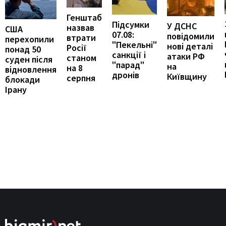
Генштаб
Підсумки
У ДСНС
назвав
США
07.08:
повідомили
втрати
перехопили
"Пекельні"
нові деталі
Росії
понад 50
санкції і
атаки РФ
станом
суден після
"парад"
на
на 8
відновлення
дронів
Київщину
серпня
блокади
Ірану