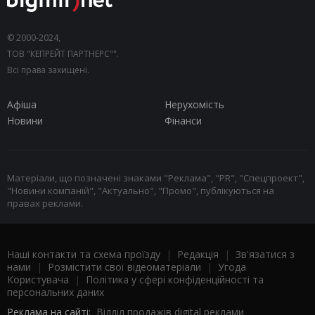
© 2000-2024,
ТОВ "КЕПРЕЙТ ПАРТНЕРС"".
Всі права захищені.
Афіша
Нерухомість
Новини
Фінанси
Матеріали, що позначені знаками "Реклама", "PR", "Спецпроект",
"Новини компаній", "Актуально", "Промо", публікуються на
правах реклами.
Наші контакти та схема проїзду
|
Редакція
|
Зв'язатися з
нами
|
Розмістити свої відеоматеріали
|
Угода
Користувача
|
Політика у сфері конфіденційності та
персональних даних
Реклама на сайті:
Відділ продажів digital реклами