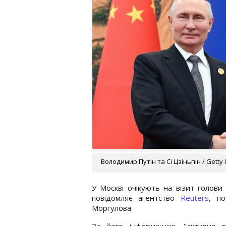
Володимир Путін та Сі Цзіньпін / Getty
У Москві очікують на візит голови
повідомляє агентство
Reuters
, п
Моргулова.
За його інформацією, "активно в