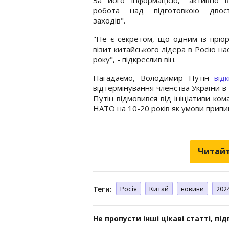
робота над підготовкою двост
заходів".
"Не є секретом, що одним із пріор
візит китайського лідера в Росію на
року", - підкреслив він.
Нагадаємо, Володимир Путін
від
відтермінування членства України 
Путін відмовився від ініціативи ко
НАТО на 10-20 років як умови припи
Читайт
Теги:
Росія
Китай
новини
2024
Не пропусти інші цікаві статті, пі