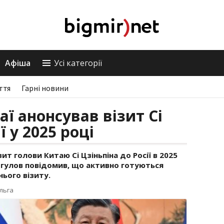
Афіша
Усі категорії
ття
Гарні новини
аї анонсував візит Сі
ї у 2025 році
ит голови Китаю Сі Цзіньпіна до Росії в 2025
Моргулов повідомив, що активно готуються
ього візиту.
льга