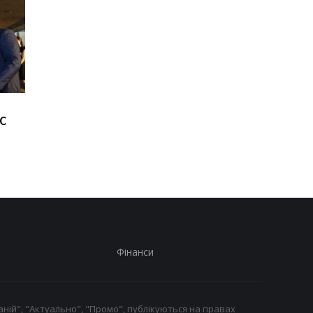
Віктор Ющенко
Товарообіг РФ та
ЗС
отримав нову посаду:
Вірменії за рік
що відомо про його
скоротився на дві
призначення
третини
Фінанси
ній", "Актуально", "Промо", публікуються на правах