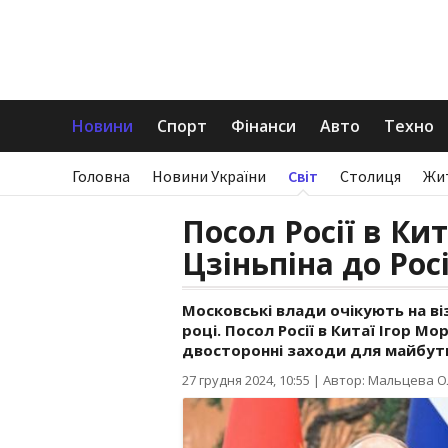
Новини
Спорт
Фінанси
Авто
Техно
Головна
Новини України
Світ
Столиця
Жи
Посол Росії в Кит
Цзіньпіна до Росі
Московські влади очікують на віз
році. Посол Росії в Китаї Ігор 
двосторонні заходи для майбутн
27 грудня 2024, 10:55
|
Автор: Мальцева О