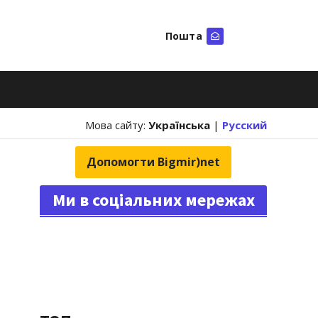
Пошта
Шукати
Мова сайту:
Українська
|
Русский
Допомогти Bigmir)net
Ми в соціальних мережах