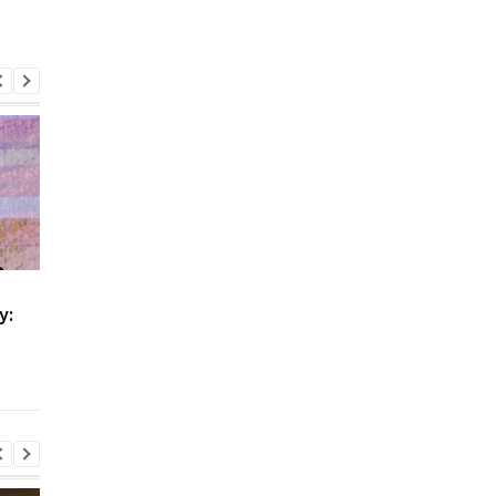
На Закарпатті тривають
Росія завдала удару 
у:
масштабні обшуки
залізничному вокзал
через незаконне
Лозовій: є загиблі та
списання
важкопоранені
військовозобов'язаних