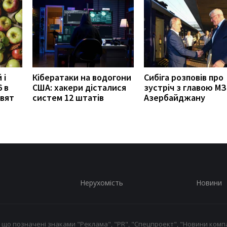
 і
Кібератаки на водогони
Сибіга розповів про
6 в
США: хакери дісталися
зустріч з главою М
свят
систем 12 штатів
Азербайджану
Нерухомість
Новини
 що позначені знаками "Реклама", "PR", "Спецпроект", "Новини компа