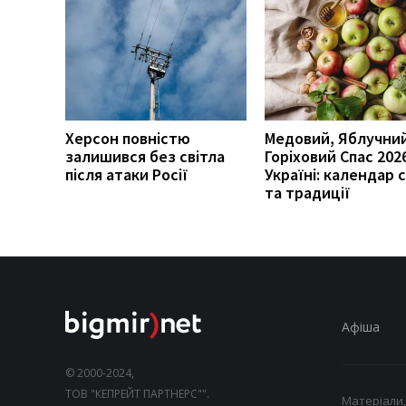
Херсон повністю
Медовий, Яблучний
залишився без світла
Горіховий Спас 202
після атаки Росії
Україні: календар 
та традиції
Афіша
© 2000-2024,
ТОВ "КЕПРЕЙТ ПАРТНЕРС"".
Матеріали,