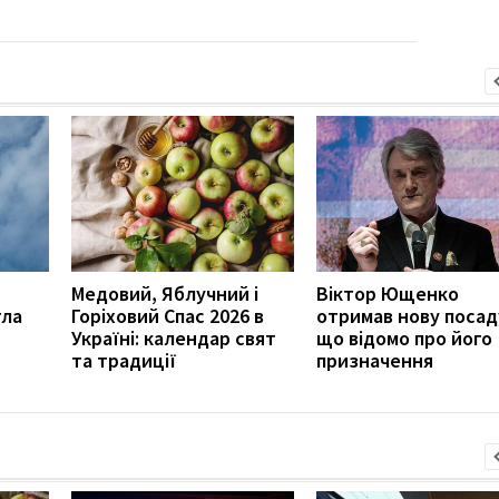
Медовий, Яблучний і
Віктор Ющенко
тла
Горіховий Спас 2026 в
отримав нову посад
Україні: календар свят
що відомо про його
та традиції
призначення