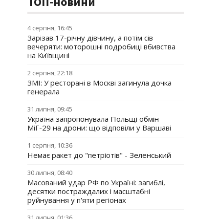
ТОП-новини
4 серпня, 16:45
Зарізав 17-річну дівчину, а потім сів
вечеряти: моторошні подробиці вбивства
на Київщині
2 серпня, 22:18
ЗМІ: У ресторані в Москві загинула дочка
генерала
31 липня, 09:45
Україна запропонувала Польщі обмін
МіГ-29 на дрони: що відповіли у Варшаві
1 серпня, 10:36
Немає ракет до "петріотів" - Зеленський
30 липня, 08:40
Масований удар РФ по Україні: загиблі,
десятки постраждалих і масштабні
руйнування у п'яти регіонах
31 липня, 01:36