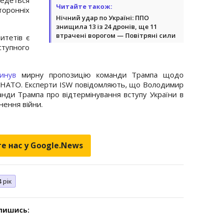
Читайте також:
оронніх
Нічний удар по Україні: ППО
знищила 13 із 24 дронів, ще 11
втрачені ворогом — Повітряні сили
итетів є
ступного
кинув
мирну пропозицію команди Трампа щодо
в НАТО. Експерти ISW повідомляють, що Володимир
манди Трампа про відтермінування вступу України в
нення війни.
е нас у Google.News
 рік
дпишись: