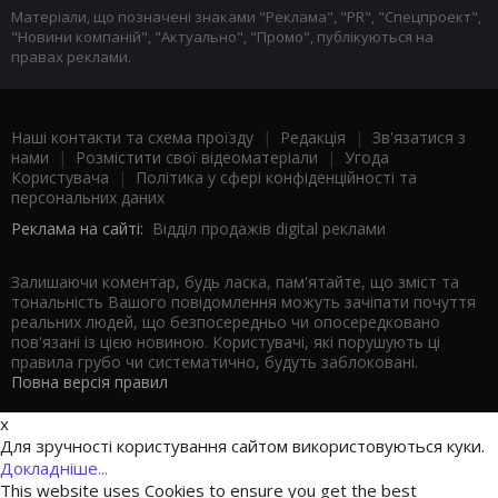
Матеріали, що позначені знаками "Реклама", "PR", "Спецпроект",
"Новини компаній", "Актуально", "Промо", публікуються на
правах реклами.
Наші контакти та схема проїзду
|
Редакція
|
Зв'язатися з
нами
|
Розмістити свої відеоматеріали
|
Угода
Користувача
|
Політика у сфері конфіденційності та
персональних даних
Реклама на сайті:
Відділ продажів digital реклами
Залишаючи коментар, будь ласка, пам'ятайте, що зміст та
тональність Вашого повідомлення можуть зачіпати почуття
реальних людей, що безпосередньо чи опосередковано
пов'язані із цією новиною. Користувачі, які порушують ці
правила грубо чи систематично, будуть заблоковані.
Повна версія правил
x
Для зручності користування сайтом використовуються куки.
Докладніше...
This website uses Cookies to ensure you get the best