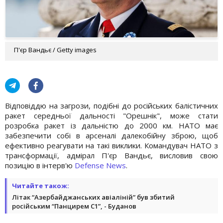
П'єр Вандьє / Getty images
Відповіддю на загрози, подібні до російських балістичних
ракет середньої дальності "Орешнік", може стати
розробка ракет із дальністю до 2000 км. НАТО має
забезпечити собі в арсеналі далекобійну зброю, щоб
ефективно реагувати на такі виклики. Командувач НАТО з
трансформації, адмірал П'єр Вандьє, висловив свою
позицію в інтерв'ю
Defense News
.
Читайте також:
Літак “Азербайджанських авіаліній” був збитий
російським “Панцирем С1”, - Буданов