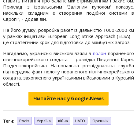
ставить питання про баланс між стримуванням і захистом.
Приклад з ізраїльським 'Залізним куполом' показує,
наскільки складним є створення подібної системи в
Європі", - додав він.
На його думку, розробка ракет із дальністю 1000-2000 км
у рамках ініціативи European Long-Strike Approach (ELSA) -
це стратегічний крок для підготовки до майбутніх загроз.
Нагадаємо, українські військові взяли в
полон
пораненого
північнокорейського солдата — розвідка Південної Кореї.
Південнокорейська Національна розвідувальна служба
підтвердила факт полону пораненого північнокорейського
солдата, захопленого українськими військовими в Курській
області.
Читайте нас у Google.News
Теги:
Росія
Україна
війна
НАТО
Орєшнік