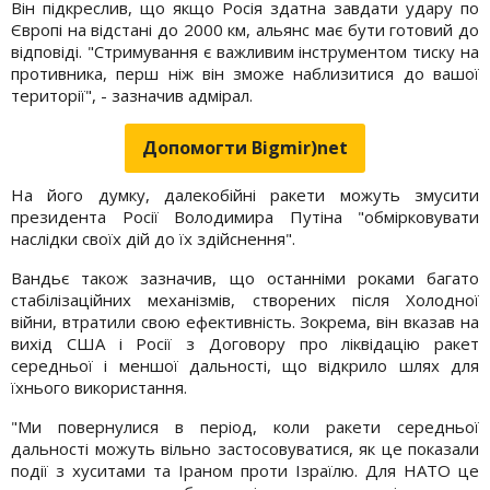
Він підкреслив, що якщо Росія здатна завдати удару по
Європі на відстані до 2000 км, альянс має бути готовий до
відповіді. "Стримування є важливим інструментом тиску на
противника, перш ніж він зможе наблизитися до вашої
території", - зазначив адмірал.
Допомогти Bigmir)net
На його думку, далекобійні ракети можуть змусити
президента Росії Володимира Путіна "обмірковувати
наслідки своїх дій до їх здійснення".
Вандьє також зазначив, що останніми роками багато
стабілізаційних механізмів, створених після Холодної
війни, втратили свою ефективність. Зокрема, він вказав на
вихід США і Росії з Договору про ліквідацію ракет
середньої і меншої дальності, що відкрило шлях для
їхнього використання.
"Ми повернулися в період, коли ракети середньої
дальності можуть вільно застосовуватися, як це показали
події з хуситами та Іраном проти Ізраїлю. Для НАТО це