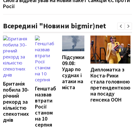
Сибіга відреагував на новий пакет санкцій ЄС проти
Росії
Всередині "Новини bigmir)net
Підсумки
09.08:
Удар по
Дипломатка з
суднах і
Коста-Рики
атаки на
стала головною
Британія
міста
претенденткою
Генштаб
побила 30-
на посаду
назвав
річний
генсека ООН
втрати
рекорд за
Росії
кількістю
станом
спекотних
на 10
днів
серпня