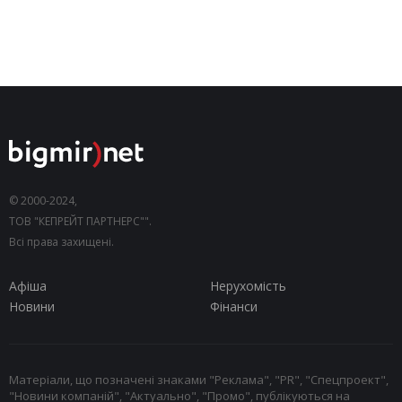
© 2000-2024,
ТОВ "КЕПРЕЙТ ПАРТНЕРС"".
Всі права захищені.
Афіша
Нерухомість
Новини
Фінанси
Матеріали, що позначені знаками "Реклама", "PR", "Спецпроект",
"Новини компаній", "Актуально", "Промо", публікуються на