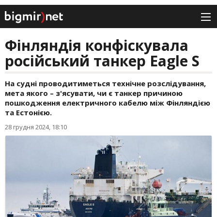
Фінляндія конфіскувала
російський танкер Eagle S
На судні проводитиметься технічне розслідування,
мета якого – з'ясувати, чи є танкер причиною
пошкодження електричного кабелю між Фінляндією
та Естонією.
28 грудня 2024, 18:10