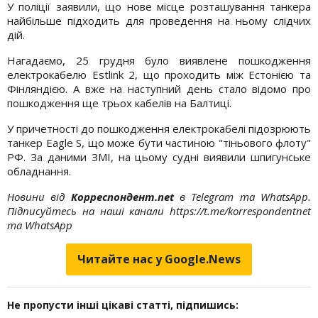
У поліції заявили, що нове місце розташування танкера
найбільше підходить для проведення на ньому слідчих
дій.
Нагадаємо, 25 грудня було виявлене пошкодження
електрокабелю Estlink 2, що проходить між Естонією та
Фінляндією. А вже на наступний день стало відомо про
пошкодження ще трьох кабелів на Балтиці.
У причетності до пошкодження електрокабелі підозрюють
танкер Eagle S, що може бути частиною "тіньового флоту"
РФ. За даними ЗМІ, на цьому судні виявили шпигунське
обладнання.
Новини від
Корреспондент.net
в Telegram та WhatsApp.
Підписуйтесь на наші канали https://t.me/korrespondentnet
та WhatsApp
Читайте нас у Google.News
Не пропусти інші цікаві статті, підпишись: