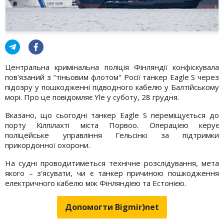
Центральна кримінальна поліція Фінляндії конфіскувала
пов'язаний з "тіньовим флотом" Росії танкер Eagle S через
підозру у пошкодженні підводного кабелю у Балтійському
морі. Про це повідомляє Yle у суботу, 28 грудня.
Вказано, що сьогодні танкер Eagle S переміщується до
порту Кілпілахті міста Порвоо. Операцією керує
поліцейське управління Гельсінкі за підтримки
прикордонної охорони.
На судні проводитиметься технічне розслідування, мета
якого – з'ясувати, чи є танкер причиною пошкодження
електричного кабелю між Фінляндією та Естонією.
Допомогти Bigmir)net