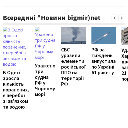
Всередині "Новини bigmir)net
РФ за
СБС
Уд
тиждень
уразили
Ха
випустила
елементи
дв
Уражено
по Україні
російської
за
три
61 ракету
В Одесі
ППО на
21
судна
зросла
території
по
РФ у
кількість
РФ
Чорному
поранених,
морі
є перебої
зі зв'язком
та водою