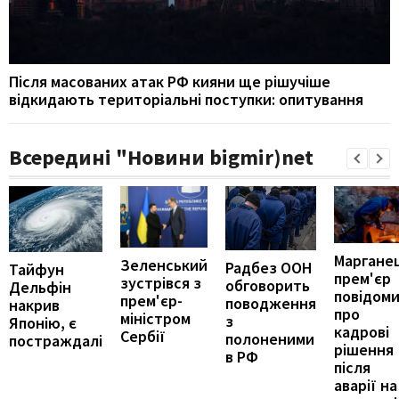
Після масованих атак РФ кияни ще рішучіше
відкидають територіальні поступки: опитування
Всередині "Новини bigmir)net
Марганец
Зеленський
Радбез ООН
Тайфун
прем'єр
зустрівся з
обговорить
Дельфін
повідом
прем'єр-
поводження
накрив
про
міністром
з
Японію, є
кадрові
Сербії
полоненими
постраждалі
рішення
в РФ
після
аварії на