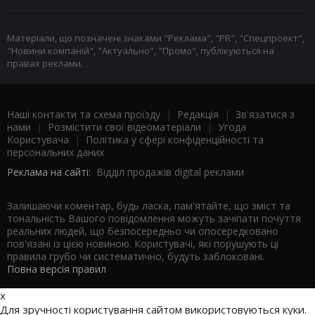
Матеріали, що позначені знаками "Реклама", "PR", "Спецпроект",
"Новини компаній", "Актуально", "Промо", публікуються на
правах реклами.
Наші контакти та схема проїзду
|
Редакція
|
Зв'язатися з
нами
|
Розмістити свої відеоматеріали
|
Угода
Користувача
|
Політика у сфері конфіденційності та
персональних даних
Реклама на сайті:
Відділ продажів digital реклами
Залишаючи коментар, будь ласка, пам'ятайте, що зміст та
тональність Вашого повідомлення можуть зачіпати почуття
реальних людей, що безпосередньо чи опосередковано
пов'язані із цією новиною. Користувачі, які порушують ці
правила грубо чи систематично, будуть заблоковані.
Повна версія правил
x
Для зручності користування сайтом використовуються куки.