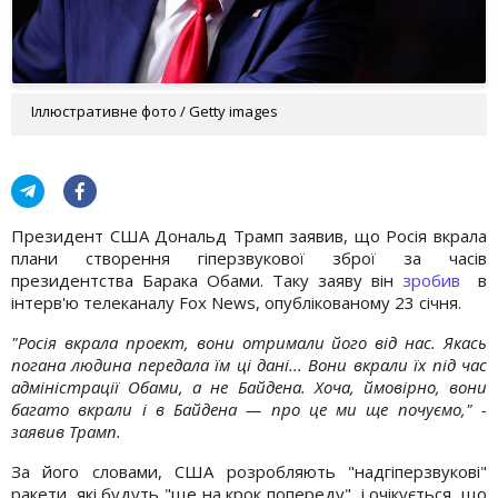
Іллюстративне фото / Getty images
Президент США Дональд Трамп заявив, що Росія вкрала
плани створення гіперзвукової зброї за часів
президентства Барака Обами. Таку заяву він
зробив
в
інтерв'ю телеканалу Fox News, опублікованому 23 січня.
"Росія вкрала проект, вони отримали його від нас. Якась
погана людина передала їм ці дані... Вони вкрали їх під час
адміністрації Обами, а не Байдена. Хоча, ймовірно, вони
багато вкрали і в Байдена — про це ми ще почуємо," -
заявив Трамп.
За його словами, США розробляють "надгіперзвукові"
ракети, які будуть "ще на крок попереду", і очікується, що