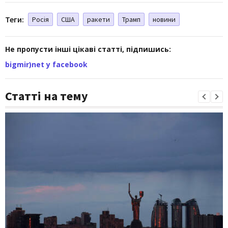
Теги:
Росія
США
ракети
Трамп
новини
Не пропусти інші цікаві статті, підпишись:
bigmir)net у facebook
Статті на тему