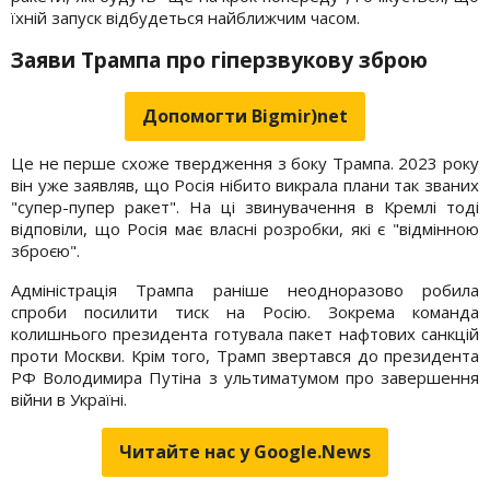
їхній запуск відбудеться найближчим часом.
Заяви Трампа про гіперзвукову зброю
Допомогти Bigmir)net
Це не перше схоже твердження з боку Трампа. 2023 року
він уже заявляв, що Росія нібито викрала плани так званих
"супер-пупер ракет". На ці звинувачення в Кремлі тоді
відповіли, що Росія має власні розробки, які є "відмінною
зброєю".
Адміністрація Трампа раніше неодноразово робила
спроби посилити тиск на Росію. Зокрема команда
колишнього президента готувала пакет нафтових санкцій
проти Москви. Крім того, Трамп звертався до президента
РФ Володимира Путіна з ультиматумом про завершення
війни в Україні.
Читайте нас у Google.News