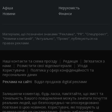
Афіша
Нерухомість
Новини
Фінанси
Матеріали, що позначені знаками "Реклама", "PR", "Спецпроект",
"Новини компаній", "Актуально", "Промо", публікуються на
правах реклами.
Наші контакти та схема проїзду
|
Редакція
|
Зв'язатися з
нами
|
Розмістити свої відеоматеріали
|
Угода
Користувача
|
Політика у сфері конфіденційності та
персональних даних
Реклама на сайті:
Відділ продажів digital реклами
Залишаючи коментар, будь ласка, пам'ятайте, що зміст та
тональність Вашого повідомлення можуть зачіпати почуття
реальних людей, що безпосередньо чи опосередковано
пов'язані із цією новиною. Користувачі, які порушують ці
правила грубо чи систематично, будуть заблоковані.