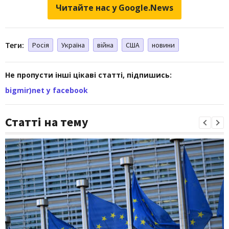
Читайте нас у Google.News
Теги:
Росія
Україна
війна
США
новини
Не пропусти інші цікаві статті, підпишись:
bigmir)net у facebook
Статті на тему