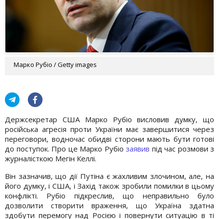
Марко Рубіо / Getty images
Держсекретар США Марко Рубіо висловив думку, що
російська агресія проти України має завершитися через
переговори, водночас обидві сторони мають бути готові
до поступок. Про це Марко Рубіо
заявив
під час розмови з
журналісткою Мегін Келлі.
Він зазначив, що дії Путіна є жахливим злочином, але, на
його думку, і США, і Захід також зробили помилки в цьому
конфлікті. Рубіо підкреслив, що неправильно було
дозволити створити враження, що Україна здатна
здобути перемогу над Росією і повернути ситуацію в ті