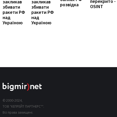
перекрито -
закликав
закликав
розвідка
OSINT
збивати
збивати
ракети РФ
ракети РФ
над
над
Україною
Україною
© 2000-2024,
ТОВ "КЕПРЕЙТ ПАРТНЕРС"".
Всі права захищені.