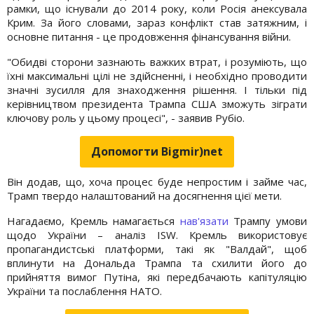
рамки, що існували до 2014 року, коли Росія анексувала
Крим. За його словами, зараз конфлікт став затяжним, і
основне питання - це продовження фінансування війни.
"Обидві сторони зазнають важких втрат, і розуміють, що
їхні максимальні цілі не здійсненні, і необхідно проводити
значні зусилля для знаходження рішення. І тільки під
керівництвом президента Трампа США зможуть зіграти
ключову роль у цьому процесі", - заявив Рубіо.
Допомогти Bigmir)net
Він додав, що, хоча процес буде непростим і займе час,
Трамп твердо налаштований на досягнення цієї мети.
Нагадаємо, Кремль намагається
нав'язати
Трампу умови
щодо України – аналіз ISW. Кремль використовує
пропагандистські платформи, такі як "Валдай", щоб
вплинути на Дональда Трампа та схилити його до
прийняття вимог Путіна, які передбачають капітуляцію
України та послаблення НАТО.