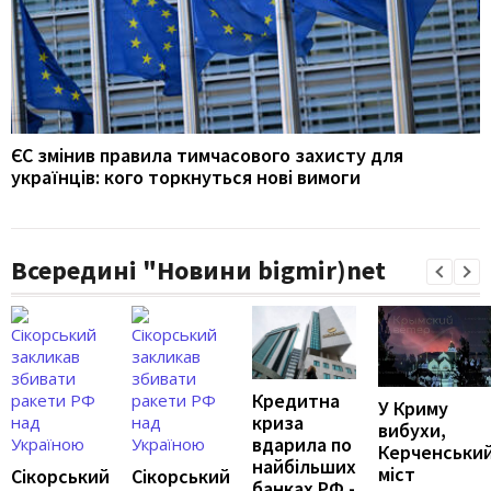
ЄС змінив правила тимчасового захисту для
українців: кого торкнуться нові вимоги
Всередині "Новини bigmir)net
Кредитна
У Криму
криза
вибухи,
вдарила по
Керченськи
найбільших
міст
Сікорський
Сікорський
банках РФ -