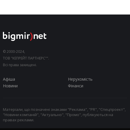
© 2000-2024,
ТОВ "КЕПРЕЙТ ПАРТНЕРС"".
Всі права захищені.
Афіша
Нерухомість
Новини
Фінанси
Матеріали, що позначені знаками "Реклама", "PR", "Спецпроект",
"Новини компаній", "Актуально", "Промо", публікуються на
правах реклами.