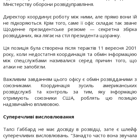
Міністерству оборони розвідуправління.
Директор координує роботу між ними, але прямо вони їй
не підкоряються. Крім того, саме її офіс складає так зване
Щоденне президентське резюме — секретна збірка
розвідданих, яка лягає на стіл президента щоранку.
Ця позиція була створена після терактів 11 вересня 2001
року, коли недостатня координація та обмін інформацією
між спецслужбами називалися серед причин того, що
атаки не запобігли.
Важливим завданням цього офісу є обмін розвідданими з
союзниками. Координація зусиль американських
розвідслужб та контроль за тим, яку інформацію
отримують союзники США, роблять цю позицію
надзвичайно впливовою.
Суперечливі висловлювання
Талсі Габбард не має досвіду в розвідці, зате є шлейф
суперечливих висловлювань. "Занадто часто вона звучала