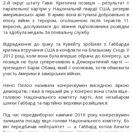
2-й округ штату Гаваї. Критична позиція – результат її
паралельної кар'єри у Національній гвардії США, резерві
американської армії. В армію вона вступила добровільно в
епоху війни з терором, оголошеною після терактів 11
вересня, дослужилася до звання підполковника розвідки
та здобула медаль За похвальну службу.
Відрядження до Іраку та Кувейту зробили з Габбарда
критика втручання США в конфлікти на Близькому Сході. У
2012 році, коли вона була вперше обрана до Конгресу, ця
позиція не була суперечливою в Демократичній партії —
президент Барак Обама, який її очолював, хотів обмежити
участь Америки в заморських війнах.
Ненсі Пелосі називала конгресвумен висхідною зіркою
демократів, і вже в перший рік у Конгресі вона стала віце-
головою Національного комітету партії. Але незабаром
шляхи Габбард та партійної верхівки розійшлися.
Під час передвиборчої кампанії 2016 року конгресвумен
залишила посаду віце-голови Національного комітету, бо
він передбачав нейтралітет — а Габбард хотіла бачити