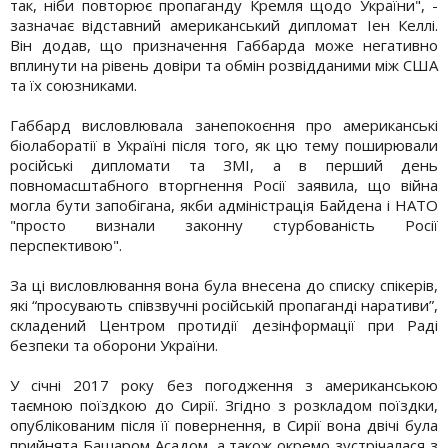
так, ніби повторює пропаганду Кремля щодо України", -
зазначає відставний американський дипломат Іен Келлі.
Він додав, що призначення Габбарда може негативно
вплинути на рівень довіри та обмін розвідданими між США
та їх союзниками.
Габбард висловлювала занепокоєння про американські
біолаборатії в Україні після того, як цю тему поширювали
російські дипломати та ЗМІ, а в перший день
повномасштабного вторгнення Росії заявила, що війна
могла бути запобігана, якби адміністрація Байдена і НАТО
"просто визнали законну стурбованість Росії
перспективою".
За ці висловлювання вона була внесена до списку спікерів,
які “просувають співзвучні російській пропаганді наративи”,
складений Центром протидії дезінформації при Раді
безпеки та оборони України.
У січні 2017 року без погодження з американською
таємною поїздкою до Сирії. Згідно з розкладом поїздки,
опублікованим після її повернення, в Сирії вона двічі була
прийнята Башаром Асадом, а також окремо зустрічалася з