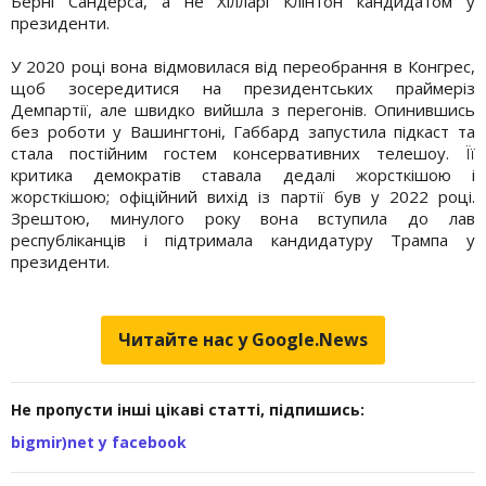
Берні Сандерса, а не Хілларі Клінтон кандидатом у
президенти.
У 2020 році вона відмовилася від переобрання в Конгрес,
щоб зосередитися на президентських праймеріз
Демпартії, але швидко вийшла з перегонів. Опинившись
без роботи у Вашингтоні, Габбард запустила підкаст та
стала постійним гостем консервативних телешоу. Її
критика демократів ставала дедалі жорсткішою і
жорсткішою; офіційний вихід із партії був у 2022 році.
Зрештою, минулого року вона вступила до лав
республіканців і підтримала кандидатуру Трампа у
президенти.
Читайте нас у Google.News
Не пропусти інші цікаві статті, підпишись:
bigmir)net у facebook