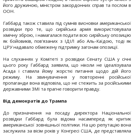
його дружиною, міністром закордонних справ та послом в
ООН.
Габбард також ставила під сумнів висновки американської
розвідки про те, що сирійська армія використовувала
хімічну зброю, і намагалася подати всю сирійську опозицію
як бойовиків, пов'язаних з ІДІЛ або Аль-Каїдою, тоді як
ЦРУ надавало обмежену підтримку загонам опозиції.
На слуханнях у Комітеті з розвідки Сенату США у січні
цього року Габбард заявила, що ніколи не ідеалізувала
Асада і ставила йому жорсткі питання щодо дій його
режиму. На звинувачення у повторенні російської
пропаганди вона відповіла, що не стежить за російськими
державними ЗМІ та прагне говорити правду.
Від демократів до Трампа
До призначення на посаду директора Національної
розвідки Габбард була відома насамперед як критик
американської зовнішньої політики. На цю репутацію вона
заслужила за вісім років у Конгресі США, де представляла