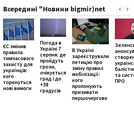
Всередині "Новини bigmir)net
Погода в
Зеленс
ЄС змінив
Україні 7
В Україні
анонсу
правила
серпня: де
зареєстрували
створе
тимчасового
пройдуть
петицію про
українс
захисту для
грози,
зміну правил
балісти
українців:
очікується
мобілізації:
та сис
кого
град і до
кого
ПРО
торкнуться
+38
пропонують
нові вимоги
градусів
призивати
першочергово