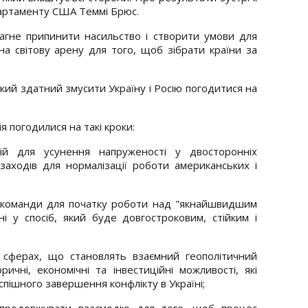
ртаменту США Теммі Брюс.
рагне припинити насильство і створити умови для
а світову арену для того, щоб зібрати країни за
кий здатний змусити Україну і Росію погодитися на
я погодилися на такі кроки:
цій для усунення напруженості у двосторонніх
заходів для нормалізації роботи американських і
і команди для початку роботи над "якнайшвидшим
і у спосіб, який буде довгостроковим, стійким і
 сферах, що становлять взаємний геополітичний
ричні, економічні та інвестиційні можливості, які
спішного завершення конфлікту в Україні;
 продовжувати взаємодію для того, щоб процес