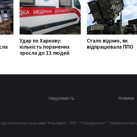
Удар по Харкову:
Стало відомо, як
сла
кількість поранених
відпрацювала ППО
зросла до 13 людей
Нерухомість
Новини
 що позначені знаками "Реклама", "PR", "Спецпроект", "Новини компа