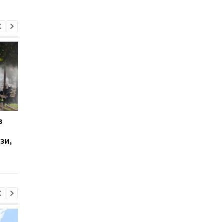
в
Удар по Харкову: двоє
В Одесі кількість
загиблих, 21 поранений
постраждалих зросл
зи,
до восьми людей