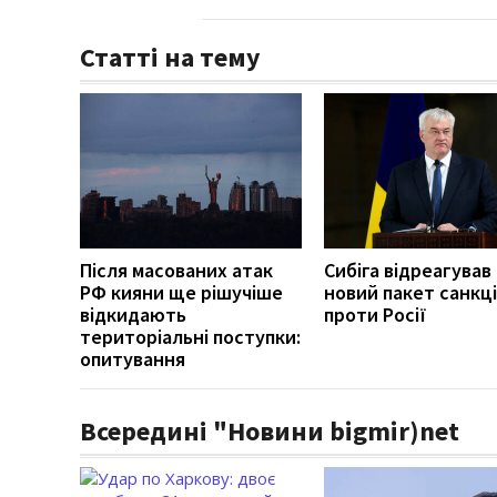
Статті на тему
Після масованих атак
Сибіга відреагував
РФ кияни ще рішучіше
новий пакет санкці
відкидають
проти Росії
територіальні поступки:
опитування
Всередині "Новини bigmir)net