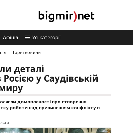
Афіша
Усі категорії
ття
Гарні новини
и деталі
Росією у Саудівській
 миру
я досягли домовленості про створення
тку роботи над припиненням конфлікту в
Ольга