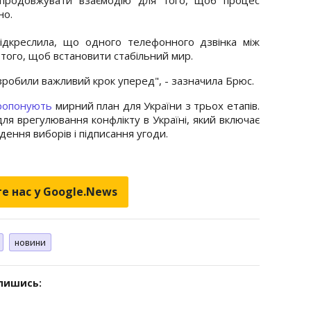
но.
дкреслила, що одного телефонного дзвінка між
того, щоб встановити стабільний мир.
 зробили важливий крок уперед", - зазначила Брюс.
ропонують
мирний план для України з трьох етапів.
ля врегулювання конфлікту в Україні, який включає
ення виборів і підписання угоди.
е нас у Google.News
новини
дпишись: