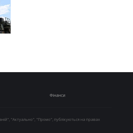
Генштаб назвав втрати
Підсумки 08.08: Patri
росіян за добу
буде і мінус два НПЗ
Фінанси
ній", "Актуально", "Промо", публікуються на правах