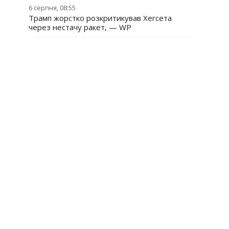
6 серпня, 08:55
Трамп жорстко розкритикував Хегсета
через нестачу ракет, — WP