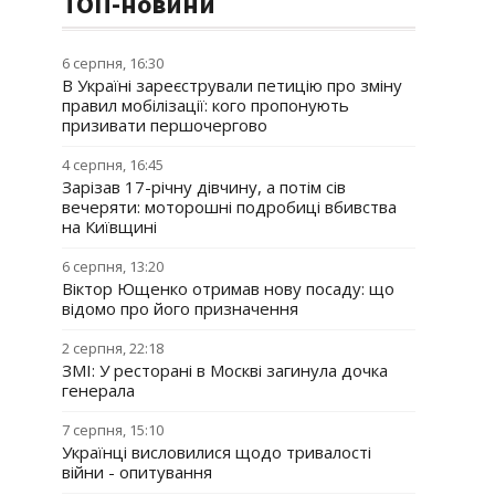
ТОП-новини
6 серпня, 16:30
В Україні зареєстрували петицію про зміну
правил мобілізації: кого пропонують
призивати першочергово
4 серпня, 16:45
Зарізав 17-річну дівчину, а потім сів
вечеряти: моторошні подробиці вбивства
на Київщині
6 серпня, 13:20
Віктор Ющенко отримав нову посаду: що
відомо про його призначення
2 серпня, 22:18
ЗМІ: У ресторані в Москві загинула дочка
генерала
7 серпня, 15:10
Українці висловилися щодо тривалості
війни - опитування