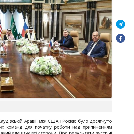
аудівській Аравії, між США і Росією було досягнуто
вих команд для початку роботи над припиненням
 який влаштує всі сторони. Про результати зустрічі