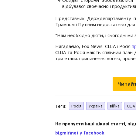
відбувався своєчасно і продуктив
Представник Держдепартаменту пі
Трампом і Путіним недостатньо для 
"Нам необхідно діяти, і сьогодні ми
Нагадаємо, Fox News: США і Росія
п
США та Росія мають спільний план д
три етапи: припинення вогню, провед
Читайт
Теги:
Росія
Україна
війна
США
Не пропусти інші цікаві статті, пі
bigmir)net у facebook