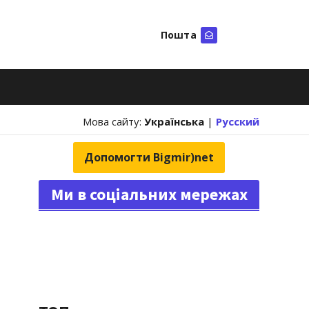
Пошта
Шукати
Мова сайту:
Українська
|
Русский
Допомогти Bigmir)net
Ми в соціальних мережах