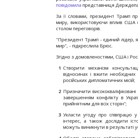
повідомила
представниця Держдепа
За її словами, президент Трамп п
миру, використовуючи вплив США н
столом переговорів.
"Президент Трамп - єдиний лідер, я
мир", - підкреслила Брюс.
Згідно з домовленостями, США і Росі
Створити механізм консульта
відносинах і вжити необхідних 
російських дипломатичних місій;
Призначити висококваліфікован
завершенням конфлікту в Україн
прийнятним для всіх сторін";
Укласти угоду про співпрацю у
інтерес, а також дослідити істо
можуть виникнути в результаті у
Обидві сторони зобов'язалися