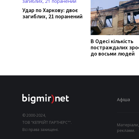
Удар по Харкову: двоє
загиблих, 21 поранений
В Одесі кількість
постраждалих зро
до восьми людей
Афіша
© 2000-2024,
ТОВ "КЕПРЕЙТ ПАРТНЕРС"".
Матеріали,
Всі права захищені.
реклами.