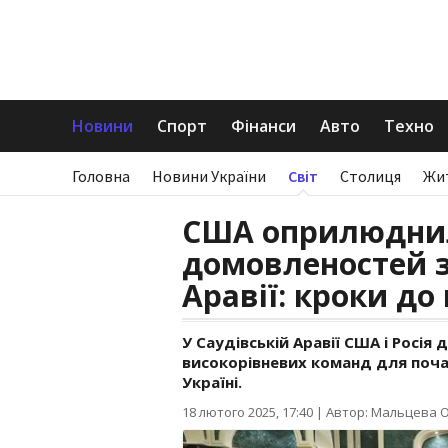
Новини
Спорт
Фінанси
Авто
Техно
Головна
Новини України
Світ
Столиця
Жи
США оприлюднил
домовленостей з 
Аравії: кроки до
У Саудівській Аравії США і Росі
високорівневих команд для поча
Україні.
18 лютого 2025, 17:40
|
Автор: Мальцева 