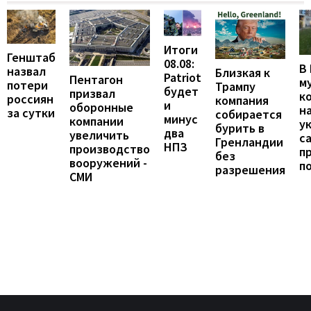
Итоги
Генштаб
08.08:
В
назвал
Близкая к
Patriot
Пентагон
м
потери
Трампу
будет
призвал
к
россиян
компания
и
оборонные
н
за сутки
собирается
минус
компании
у
бурить в
два
увеличить
с
Гренландии
НПЗ
производство
п
без
вооружений -
п
разрешения
СМИ