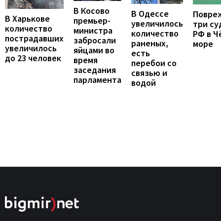
В Косово
В Одессе
Повре
В Харькове
премьер-
увеличилось
три су
количество
министра
количество
РФ в Ч
пострадавших
забросали
раненых,
море
увеличилось
яйцами во
есть
до 23 человек
время
перебои со
заседания
связью и
парламента
водой