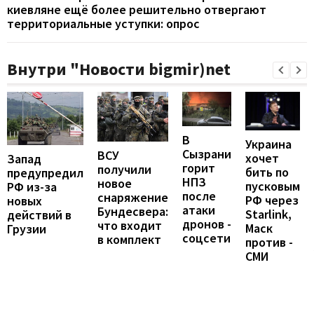
киевляне ещё более решительно отвергают
территориальные уступки: опрос
Внутри "Новости bigmir)net
В
Украина
Сызрани
ВСУ
хочет
Запад
горит
получили
бить по
предупредил
НПЗ
новое
пусковым
РФ из-за
после
снаряжение
РФ через
новых
атаки
Бундесвера:
Starlink,
действий в
дронов -
что входит
Маск
Грузии
соцсети
в комплект
против -
СМИ