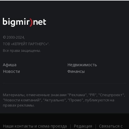
© 2000-2024,
ТОВ «КЕПРЕЙТ ПАРТНЕРС»".
Все права защищены.
Афиша
Недвижимость
Новости
Финансы
Материалы, отмеченные знаками "Реклама", "PR", "Спецпроект",
"Новости компаний", "Актуально", "Промо", публикуются на
правах рекламы.
Наши контакты и схема проезда
|
Редакция
|
Связаться с