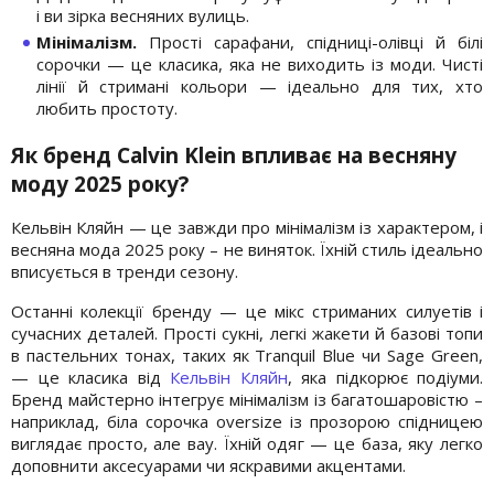
і ви зірка весняних вулиць.
Мінімалізм.
Прості сарафани, спідниці-олівці й білі
сорочки — це класика, яка не виходить із моди. Чисті
лінії й стримані кольори — ідеально для тих, хто
любить простоту.
Як бренд Calvin Klein впливає на весняну
моду 2025 року?
Кельвін Кляйн — це завжди про мінімалізм із характером, і
весняна мода 2025 року – не виняток. Їхній стиль ідеально
вписується в тренди сезону.
Останні колекції бренду — це мікс стриманих силуетів і
сучасних деталей. Прості сукні, легкі жакети й базові топи
в пастельних тонах, таких як Tranquil Blue чи Sage Green,
— це класика від
Кельвін Кляйн
, яка підкорює подіуми.
Бренд майстерно інтегрує мінімалізм із багатошаровістю –
наприклад, біла сорочка oversize із прозорою спідницею
виглядає просто, але вау. Їхній одяг — це база, яку легко
доповнити аксесуарами чи яскравими акцентами.