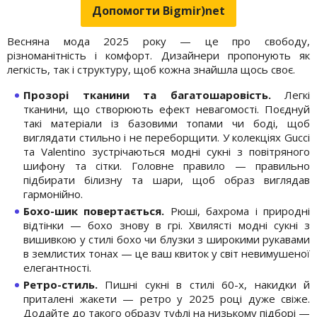
Допомогти Bigmir)net
Весняна мода 2025 року — це про свободу,
різноманітність і комфорт. Дизайнери пропонують як
легкість, так і структуру, щоб кожна знайшла щось своє.
Прозорі тканини та багатошаровість.
Легкі
тканини, що створюють ефект невагомості. Поєднуй
такі матеріали із базовими топами чи боді, щоб
виглядати стильно і не переборщити. У колекціях Gucci
та Valentino зустрічаються модні сукні з повітряного
шифону та сітки. Головне правило — правильно
підбирати білизну та шари, щоб образ виглядав
гармонійно.
Бохо-шик повертається.
Рюші, бахрома і природні
відтінки — бохо знову в грі. Хвилясті модні сукні з
вишивкою у стилі бохо чи блузки з широкими рукавами
в землистих тонах — це ваш квиток у світ невимушеної
елегантності.
Ретро-стиль.
Пишні сукні в стилі 60-х, накидки й
приталені жакети — ретро у 2025 році дуже свіже.
Додайте до такого образу туфлі на низькому підборі —