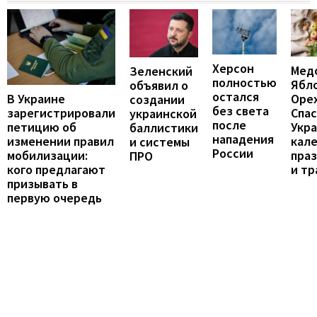
Херсон
Мед
Зеленский
полностью
Ябл
объявил о
остался
В Украине
Оре
создании
без света
зарегистрировали
Спас
украинской
после
петицию об
Укра
баллистики
нападения
изменении правил
кал
и системы
России
мобилизации:
пра
ПРО
кого предлагают
и т
призывать в
первую очередь