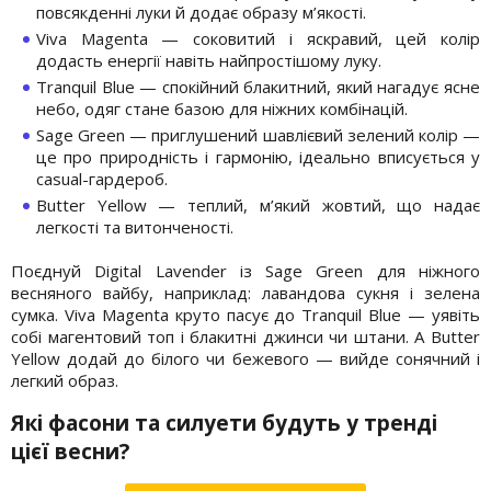
повсякденні луки й додає образу м’якості.
Viva Magenta — соковитий і яскравий, цей колір
додасть енергії навіть найпростішому луку.
Tranquil Blue — спокійний блакитний, який нагадує ясне
небо, одяг стане базою для ніжних комбінацій.
Sage Green — приглушений шавлієвий зелений колір —
це про природність і гармонію, ідеально вписується у
casual-гардероб.
Butter Yellow — теплий, м’який жовтий, що надає
легкості та витонченості.
Поєднуй Digital Lavender із Sage Green для ніжного
весняного вайбу, наприклад: лавандова сукня і зелена
сумка. Viva Magenta круто пасує до Tranquil Blue — уявіть
собі магентовий топ і блакитні джинси чи штани. А Butter
Yellow додай до білого чи бежевого — вийде сонячний і
легкий образ.
Які фасони та силуети будуть у тренді
цієї весни?