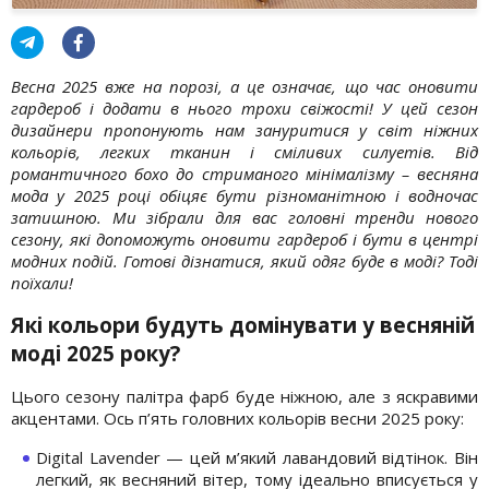
Весна 2025 вже на порозі, а це означає, що час оновити
гардероб і додати в нього трохи свіжості! У цей сезон
дизайнери пропонують нам зануритися у світ ніжних
кольорів, легких тканин і сміливих силуетів. Від
романтичного бохо до стриманого мінімалізму – весняна
мода у 2025 році обіцяє бути різноманітною і водночас
затишною. Ми зібрали для вас головні тренди нового
сезону, які допоможуть оновити гардероб і бути в центрі
модних подій. Готові дізнатися, який одяг буде в моді? Тоді
поїхали!
Які кольори будуть домінувати у весняній
моді 2025 року?
Цього сезону палітра фарб буде ніжною, але з яскравими
акцентами. Ось п’ять головних кольорів весни 2025 року:
Digital Lavender — цей м’який лавандовий відтінок. Він
легкий, як весняний вітер, тому ідеально вписується у