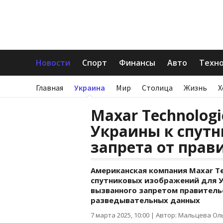
Новости
Спорт
Финансы
Авто
Техн
Главная
Украина
Мир
Столица
Жизнь
Х
Maxar Technolog
Украины к спут
запрета от прав
Американская компания Maxar T
спутниковых изображений для У
вызванного запретом правитель
разведывательных данных
7 марта 2025, 10:00
|
Автор: Мальцева Ол