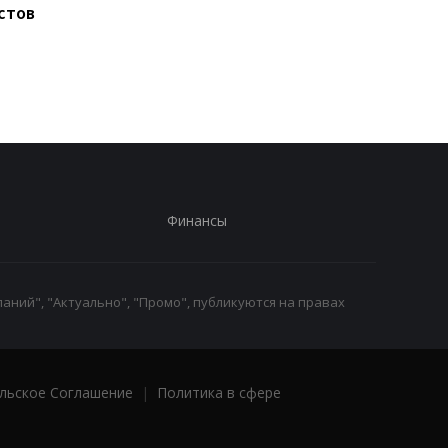
стов
Аравия и Пакистан
объяснила, как
договорятся о
делегация талибов
безопасности
попала в Молдову
Финансы
аний", "Актуально", "Промо", публикуются на правах
льское Соглашение
|
Политика в сфере