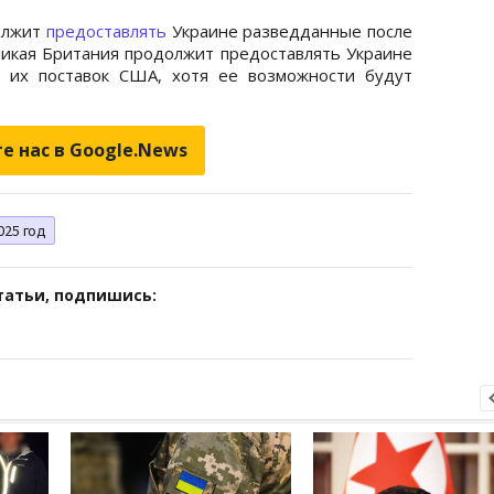
олжит
предоставлять
Украине разведданные после
икая Британия продолжит предоставлять Украине
 их поставок США, хотя ее возможности будут
е нас в Google.News
025 год
татьи, подпишись: