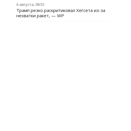
6 августа, 08:55
Трамп резко раскритиковал Хегсета из-за
нехватки ракет, — WP