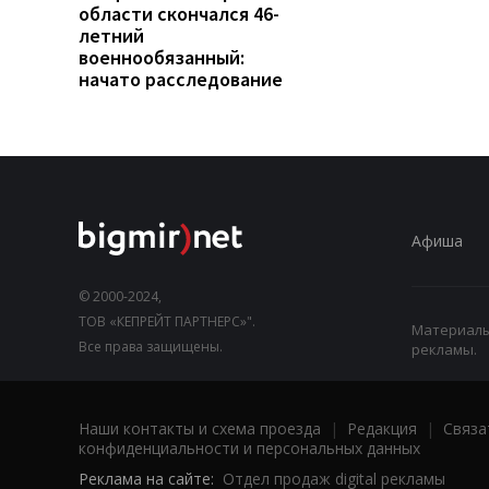
области скончался 46-
летний
военнообязанный:
начато расследование
Афиша
© 2000-2024,
ТОВ «КЕПРЕЙТ ПАРТНЕРС»".
Материалы,
Все права защищены.
рекламы.
Наши контакты и схема проезда
|
Редакция
|
Связа
конфиденциальности и персональных данных
Реклама на сайте:
Отдел продаж digital рекламы