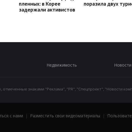
пленных: в Корее
поразила двух тури
задержали активистов
Недвижимость
Новости
 отмеченные знаками "Реклама", "PR", "Спецпроект", "Новости комп
ться с нами
|
Разместить свои видеоматериалы
|
Пользовате