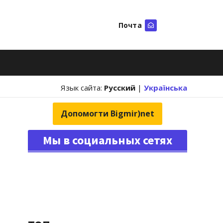
Почта
Искать
Язык сайта:
Русский
|
Українська
Допомогти Bigmir)net
Мы в социальных сетях