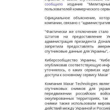
сообщило
издание "Милитарны
пользователей коммерческого серви
Официальное объяснение, котор
компании, связано с "администрати
"Фактически же отключение стало
Штатов на предоставление Ук
администрация президента Донал
запретила предоставлять амери
спутниковые данные для Украины", 
Киберсообщество Украины, "Кибе
опубликовав соответствующую инфо
уточнялось, о каких сервисах ид
доступа к основному сервису Maxar 
Компания Maxar Technologies явля
спутниковых снимков для украи
передвижении российских вой
оккупированных территориях, так
снимки также использовали миро
действий между Украиной и Россией