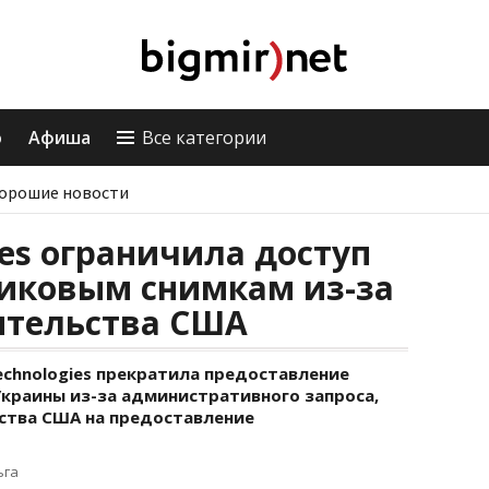
о
Афиша
Все категории
орошие новости
ies ограничила доступ
никовым снимкам из-за
ительства США
echnologies прекратила предоставление
краины из-за административного запроса,
ства США на предоставление
ьга