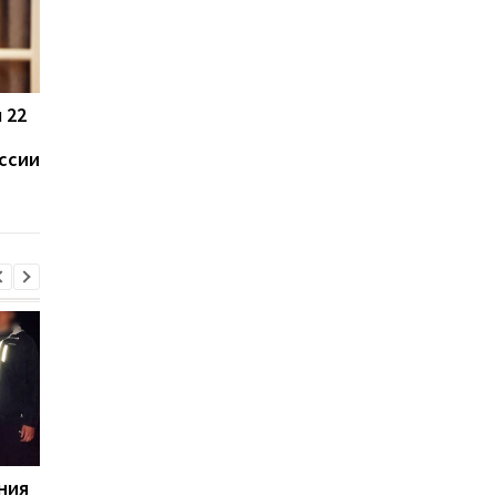
 22
Жителей Москвы
Поехали в Украину р
напугал громкий звук,
пленных: в Корее
ссии
похожий на взрыв
задержали активист
ния
Турция, Саудовская
Стыдно: Санду