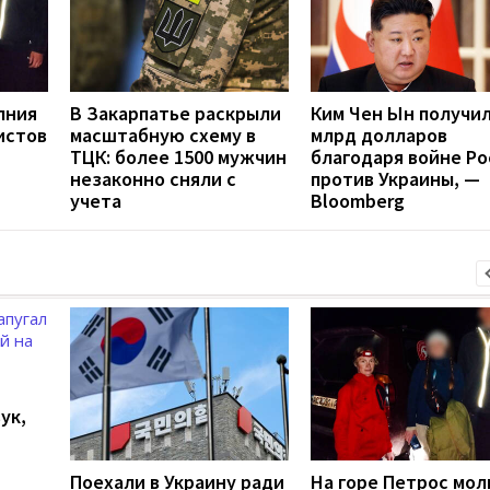
лния
В Закарпатье раскрыли
Ким Чен Ын получил
истов
масштабную схему в
млрд долларов
ТЦК: более 1500 мужчин
благодаря войне Ро
незаконно сняли с
против Украины, —
учета
Bloomberg
ук,
Поехали в Украину ради
На горе Петрос мол