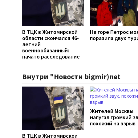
В ТЦК в Житомирской
На горе Петрос мо
области скончался 46-
поразила двух тур
летний
военнообязанный:
начато расследование
Внутри "Новости bigmir)net
Жителей Москвы
напугал громкий зв
похожий на взрыв
В ТЦК в Житомирской