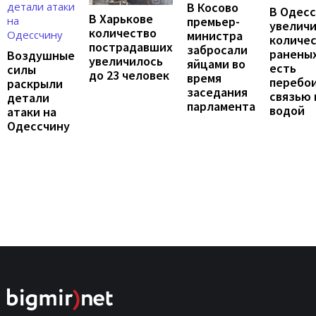
В Косово
В Одес
В Харькове
премьер-
увелич
количество
министра
количе
пострадавших
забросали
раненых
Воздушные
увеличилось
яйцами во
есть
силы
до 23 человек
время
перебои
раскрыли
заседания
связью 
детали
парламента
водой
атаки на
Одессчину