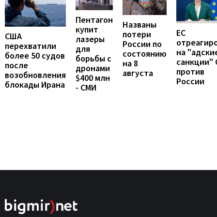
Пентагон
Названы
купит
ЕС
потери
США
лазеры
отреагир
России по
перехватили
для
на "адски
состоянию
более 50 судов
борьбы с
санкции"
на 8
после
дронами
против
августа
возобновления
$400 млн
России
блокады Ирана
- СМИ